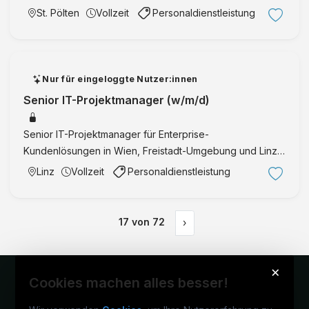
Resilienz, Compliance und Risikosteuerung.
St. Pölten
Vollzeit
Personaldienstleistung
Nur für eingeloggte Nutzer:innen
Senior IT-Projektmanager (w/m/d)
Senior IT-Projektmanager für Enterprise-
Kundenlösungen in Wien, Freistadt-Umgebung und Linz-
Umgebung mit Verantwortung vom Kick-off bis nach dem
Linz
Vollzeit
Personaldienstleistung
Go-Live.
17
von
72
›
×
Cookies machen alles besser!