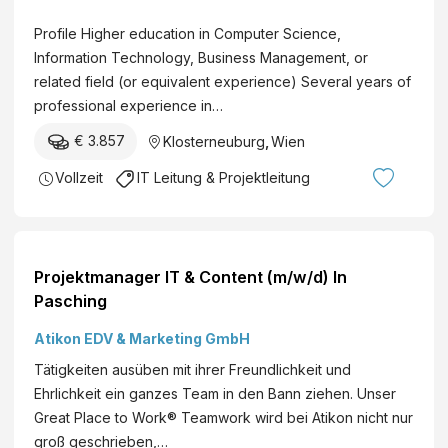
n
o
s
Profile Higher education in Computer Science,
j
t
Information Technology, Business Management, or
e
i
related field (or equivalent experience) Several years of
c
t
professional experience in…
t
u
M
€ 3.857
Klosterneuburg
,
Wien
t
a
e
Vollzeit
IT Leitung & Projektleitung
n
o
a
f
g
S
e
c
r
Projektmanager IT & Content (m/w/d) In
i
Pasching
e
n
Atikon EDV & Marketing GmbH
c
Tätigkeiten ausüben mit ihrer Freundlichkeit und
e
Ehrlichkeit ein ganzes Team in den Bann ziehen. Unser
a
Great Place to Work® Teamwork wird bei Atikon nicht nur
n
groß geschrieben,…