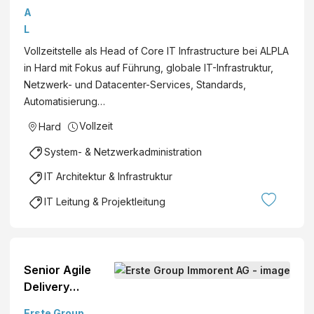
a
A
d
L
o
P
Vollzeitstelle als Head of Core IT Infrastructure bei ALPLA
f
L
in Hard mit Fokus auf Führung, globale IT-Infrastruktur,
C
A
Netzwerk- und Datacenter-Services, Standards,
o
W
Automatisierung…
r
e
e
Vollzeit
Hard
r
I
k
System- & Netzwerkadministration
T
e
I
IT Architektur & Infrastruktur
A
n
l
IT Leitung & Projektleitung
f
w
r
i
a
n
s
L
Senior Agile
t
e
Delivery
r
h
Manager (all
u
Erste Group