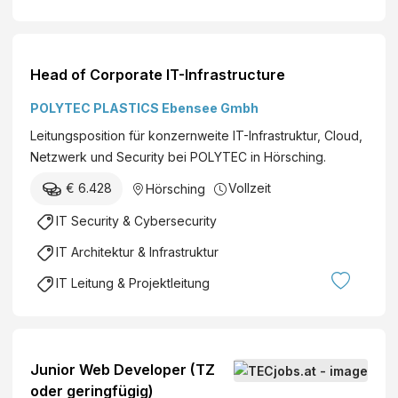
I
S
T
Head of Corporate IT-Infrastructure
A
)
POLYTEC PLASTICS Ebensee Gmbh
Leitungsposition für konzernweite IT-Infrastruktur, Cloud,
Netzwerk und Security bei POLYTEC in Hörsching.
€ 6.428
Vollzeit
Hörsching
IT Security & Cybersecurity
IT Architektur & Infrastruktur
IT Leitung & Projektleitung
Junior Web Developer (TZ
oder geringfügig)