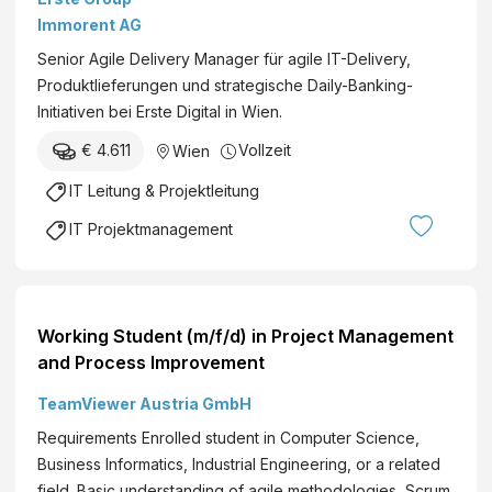
n
humans)
c
Immorent AG
e
t
r
Senior Agile Delivery Manager für agile IT-Delivery,
u
G
Produktlieferungen und strategische Daily-Banking-
r
m
Initiativen bei Erste Digital in Wien.
e
b
(
€ 4.611
Vollzeit
Wien
H
a
&
IT Leitung & Projektleitung
ll
C
g
IT Projektmanagement
o
e
K
n
G
d
e
Working Student (m/f/d) in Project Management
r
and Process Improvement
)
TeamViewer Austria GmbH
Requirements Enrolled student in Computer Science,
Business Informatics, Industrial Engineering, or a related
field. Basic understanding of agile methodologies, Scrum