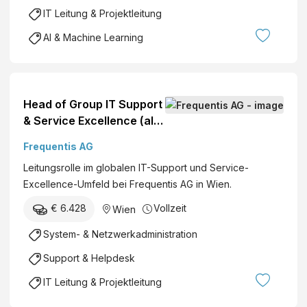
(
b
IT Leitung & Projektleitung
a
H
ll
AI & Machine Learning
&
g
C
e
o
n
K
d
Head of Group IT Support
G
e
& Service Excellence (all
r
genders)
Frequentis AG
)
Leitungsrolle im globalen IT-Support und Service-
Excellence-Umfeld bei Frequentis AG in Wien.
€ 6.428
Vollzeit
Wien
System- & Netzwerkadministration
Support & Helpdesk
IT Leitung & Projektleitung