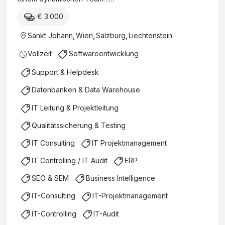
€ 3.000
Sankt Johann
,
Wien
,
Salzburg
,
Liechtenstein
Vollzeit
Softwareentwicklung
Support & Helpdesk
Datenbanken & Data Warehouse
IT Leitung & Projektleitung
Qualitätssicherung & Testing
IT Consulting
IT Projektmanagement
IT Controlling / IT Audit
ERP
SEO & SEM
Business Intelligence
IT-Consulting
IT-Projektmanagement
IT-Controlling
IT-Audit