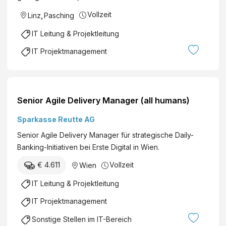
d
Vollzeit
Linz
,
Pasching
T
e
IT Leitung & Projektleitung
c
IT Projektmanagement
h
n
o
l
Senior Agile Delivery Manager (all humans)
o
g
Sparkasse Reutte AG
y
Senior Agile Delivery Manager für strategische Daily-
A
Banking-Initiativen bei Erste Digital in Wien.
u
s
€ 4.611
Vollzeit
Wien
t
IT Leitung & Projektleitung
r
i
IT Projektmanagement
a
Sonstige Stellen im IT-Bereich
(