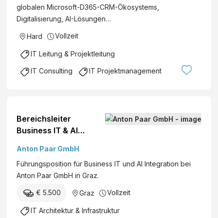
A
globalen Microsoft-D365-CRM-Ökosystems,
T
W
Digitalisierung, AI-Lösungen…
f
e
o
Vollzeit
Hard
r
r
k
IT Leitung & Projektleitung
S
e
a
IT Consulting
IT Projektmanagement
A
l
l
e
w
s
i
&
Bereichsleiter
n
M
Business IT & AI
L
a
Integration (w/m/d)
e
r
Anton Paar GmbH
h
k
Führungsposition für Business IT und AI Integration bei
n
e
Anton Paar GmbH in Graz.
e
ti
r
€ 5.500
Vollzeit
Graz
n
G
g
IT Architektur & Infrastruktur
m