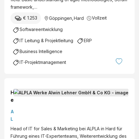
framework,…
€ 1.253
Vollzeit
Göppingen
,
Hard
Softwareentwicklung
IT Leitung & Projektleitung
ERP
Business Intelligence
IT-Projektmanagement
H
e
a
A
d
L
o
P
Head of IT for Sales & Marketing bei ALPLA in Hard für
f
L
Führung eines IT-Expertenteams, Weiterentwicklung des
I