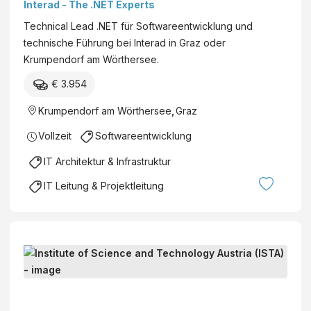
Interad - The .NET Experts
Technical Lead .NET für Softwareentwicklung und
technische Führung bei Interad in Graz oder
Krumpendorf am Wörthersee.
€ 3.954
Krumpendorf am Wörthersee
,
Graz
Vollzeit
Softwareentwicklung
IT Architektur & Infrastruktur
IT Leitung & Projektleitung
I
T
P
I
r