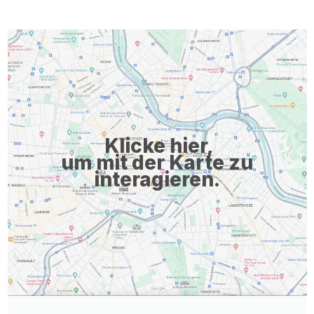
Arbeitsumfelds. Wir pflegen einen respektvollen und
wertschätzenden Umgang miteinander. Die Vereinbarkeit von
Beruf und Familie wird durch flexible Arbeitszeiten
gewährleistet und sorgt für eine gute Work-Life-Balance.
Unsere topmodernen Büroräumlichkeiten inkl.
Gemeinschaftsküche und Come-togehter-Areas sowie unsere
Sonnenterrasse sorgen für den nötigen Wohlfühlfaktor.
Frisches ...
Klicke hier,
um mit der Karte zu
interagieren.