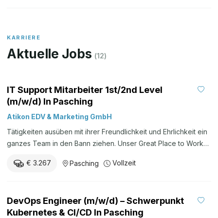
KARRIERE
Aktuelle Jobs
(
12
)
IT Support Mitarbeiter 1st/2nd Level
(m/w/d) In Pasching
Atikon EDV & Marketing GmbH
Tätigkeiten ausüben mit ihrer Freundlichkeit und Ehrlichkeit ein
ganzes Team in den Bann ziehen. Unser Great Place to Work®
Teamwork wird bei Atikon nicht nur groß geschrieben, sondern
€ 3.267
Vollzeit
Pasching
gelebt. Wir Atikonistinnen und Atikonisten unterstützen uns
gegenseitig, wir sind eine Familie und wir überzeugen mit
unserer Individualität. Wir haben Freude und Spaß an unserer
DevOps Engineer (m/w/d) – Schwerpunkt
Arbeit und genießen die Ungezwungenheit unseres
Kubernetes & CI/CD In Pasching
Arbeitsumfelds. Wir pflegen einen respektvollen und