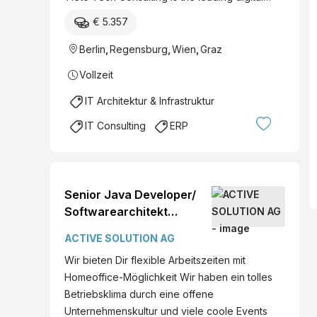
€ 5.357
Berlin
,
Regensburg
,
Wien
,
Graz
Vollzeit
IT Architektur & Infrastruktur
IT Consulting
ERP
Senior Java Developer/
Softwarearchitekt
(w/m/d)
ACTIVE SOLUTION AG
Wir bieten Dir flexible Arbeitszeiten mit
Homeoffice-Möglichkeit Wir haben ein tolles
Betriebsklima durch eine offene
Unternehmenskultur und viele coole Events