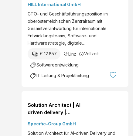
(w/m/d)
HILL International GmbH
CTO- und Geschäftsführungsposition im
oberösterreichischen Zentralraum mit
Gesamtverantwortung für internationale
Entwicklungsteams, Software- und
Hardwarestrategie, digitale…
€ 12.857
Vollzeit
Linz
Softwareentwicklung
IT Leitung & Projektleitung
Solution Architect | AI-
driven delivery |
Enterprise
Specific-Group GmbH
Solution Architect für AI-driven Delivery und