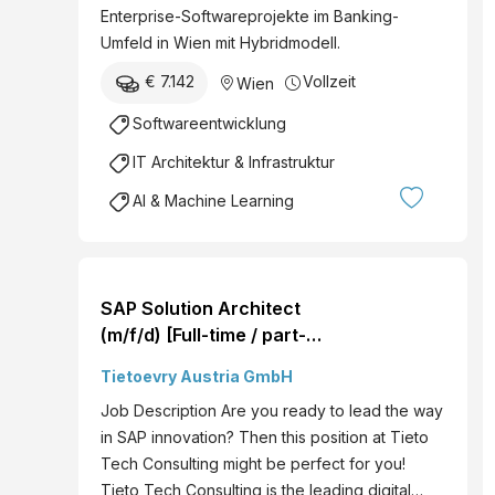
Enterprise-Softwareprojekte im Banking-
Umfeld in Wien mit Hybridmodell.
€ 7.142
Vollzeit
Wien
Softwareentwicklung
IT Architektur & Infrastruktur
AI & Machine Learning
SAP Solution Architect
(m/f/d) [Full-time / part-
time] - Tieto Tech
Tietoevry Austria GmbH
Consulting
Job Description Are you ready to lead the way
in SAP innovation? Then this position at Tieto
Tech Consulting might be perfect for you!
Tieto Tech Consulting is the leading digital…