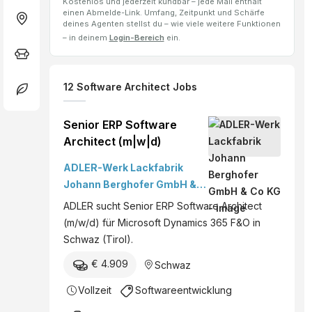
Kostenlos und jederzeit kündbar – jede Mail enthält
einen Abmelde-Link. Umfang, Zeitpunkt und Schärfe
deines Agenten stellst du – wie viele weitere Funktionen
– in deinem
Login-Bereich
ein.
12
Software Architect
Jobs
Senior ERP Software
Architect (m|w|d)
ADLER-Werk Lackfabrik
Johann Berghofer GmbH &
Co KG
ADLER sucht Senior ERP Software Architect
(m/w/d) für Microsoft Dynamics 365 F&O in
Schwaz (Tirol).
€ 4.909
Schwaz
Vollzeit
Softwareentwicklung