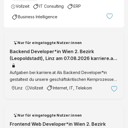
Vollzeit
IT Consulting
ERP
Business Intelligence
Nur für eingeloggte Nutzer:innen
Backend Developer*in Wien 2. Bezirk
(Leopoldstadt), Linz am 07.08.2026 karriere.at
ist Österreichs größtes Jobportal und
Aufgaben bei karriere.at Als Backend Developer*in
gestaltest du unsere geschäftskritischen Kernprozesse
aktiv mit, entwickelst smarte B2C- und B2B-Features für
Linz
Vollzeit
Internet, IT, Telekom
die Bewerbungsstrecke und sorgst für eine zuverlässige
Integ …
Nur für eingeloggte Nutzer:innen
Frontend Web Developer*in Wien 2. Bezirk