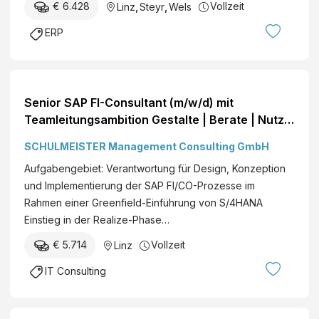
€ 6.428
Vollzeit
Linz
,
Steyr
,
Wels
ERP
Senior SAP FI-Consultant (m/w/d) mit
Teamleitungsambition Gestalte | Berate | Nutze
den Greenfield-Approach Linz Vollzeit€ +
SCHULMEISTER Management Consulting GmbH
Aufgabengebiet: Verantwortung für Design, Konzeption
und Implementierung der SAP FI/CO-Prozesse im
Rahmen einer Greenfield-Einführung von S/4HANA
Einstieg in der Realize-Phase…
€ 5.714
Vollzeit
Linz
IT Consulting