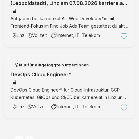
(Leopoldstadt), Linz am 07.08.2026 karriere.at
ist Österreichs größtes Jobporta
Aufgaben bei karriere.at Als Web Developer*in mit
Frontend-Fokus im Find Job Ads Team gestaltest du aktiv
die Weiterentwicklung und Optimierung unserer B2C-
Linz
Vollzeit
Internet, IT, Telekom
Produktlandschaft mit. Frontend-Entwicklung &
Performance: Du en …
Nur für eingeloggte Nutzer:innen
DevOps Cloud Engineer*
DevOps Cloud Engineer* für Cloud-Infrastruktur, GCP,
Kubernetes, GitOps und CI/CD bei karriere.at in Linz und
Wien.
Linz
Vollzeit
Internet, IT, Telekom