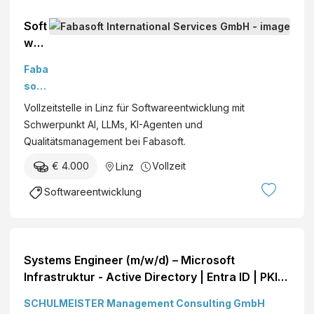
Soft
war
eent
Faba
wic
soft
kler:
Inter
Vollzeitstelle in Linz für Softwareentwicklung mit
in –
nati
Schwerpunkt AI, LLMs, KI-Agenten und
Sch
onal
Qualitätsmanagement bei Fabasoft.
wer
Serv
pun
€ 4.000
Vollzeit
Linz
ices
kt AI
Gmb
Softwareentwicklung
(w/
H
m/d)
Systems Engineer (m/w/d) – Microsoft
Infrastruktur - Active Directory | Entra ID | PKI
Moderne Technologie | Komplexe,
SCHULMEISTER Management Consulting GmbH
herausfordernde IT-Landschaft | Eingespieltes,