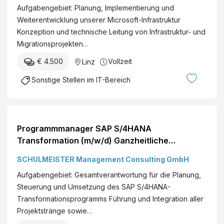
Aufgabengebiet: Planung, Implementierung und
kompetentes Team Linz Vollzeit€ +
Weiterentwicklung unserer Microsoft-Infrastruktur
Konzeption und technische Leitung von Infrastruktur- und
Migrationsprojekten…
€ 4.500
Vollzeit
Linz
Sonstige Stellen im IT-Bereich
Programmmanager SAP S/4HANA
Transformation (m/w/d) Ganzheitliche
Steuerung | Nahe an allen
SCHULMEISTER Management Consulting GmbH
Entscheidungsträgern | Strategischer Impact
Aufgabengebiet: Gesamtverantwortung für die Planung,
Raum Linz/Wels/Steyr Vollzeit€ +
Steuerung und Umsetzung des SAP S/4HANA-
Transformationsprogramms Führung und Integration aller
Projektstränge sowie…