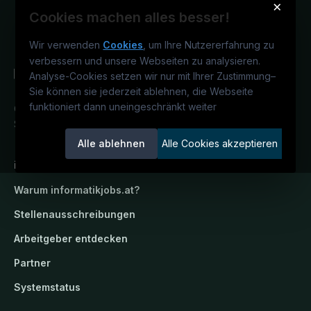
×
Cookies machen alles besser!
Wir verwenden
Cookies
, um Ihre Nutzererfahrung zu
verbessern und unsere Webseiten zu analysieren.
Analyse-Cookies setzen wir nur mit Ihrer Zustimmung
–
Sie können sie jederzeit ablehnen, die Webseite
funktioniert dann uneingeschränkt weiter
Österreichs IT-Karriereportal.
Ein
Service der candidatis GmbH.
Alle ablehnen
Alle Cookies akzeptieren
informatikjobs.at
Warum
informatikjobs.at
?
Stellenausschreibungen
Arbeitgeber entdecken
Partner
Systemstatus