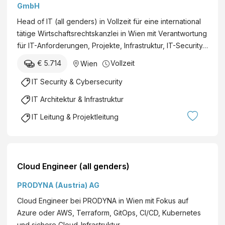
GmbH
n
d
Head of IT (all genders) in Vollzeit für eine international
h
tätige Wirtschaftsrechtskanzlei in Wien mit Verantwortung
e
für IT-Anforderungen, Projekte, Infrastruktur, IT-Security…
i
€ 5.714
Vollzeit
Wien
t
u
IT Security & Cybersecurity
n
IT Architektur & Infrastruktur
d
IT Leitung & Projektleitung
E
r
n
ä
Cloud Engineer (all genders)
h
r
PRODYNA (Austria) AG
u
Cloud Engineer bei PRODYNA in Wien mit Fokus auf
n
Azure oder AWS, Terraform, GitOps, CI/CD, Kubernetes
g
und sichere Cloud-Infrastruktur.