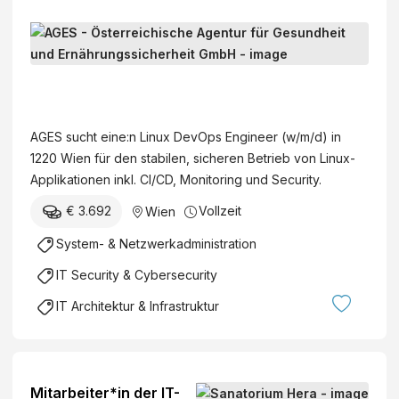
L
i
n
A
u
G
x
E
AGES sucht eine:n Linux DevOps Engineer (w/m/d) in
D
S
1220 Wien für den stabilen, sicheren Betrieb von Linux-
e
-
Applikationen inkl. CI/CD, Monitoring und Security.
v
Ö
O
€ 3.692
Vollzeit
Wien
s
p
t
System- & Netzwerkadministration
s
e
E
IT Security & Cybersecurity
r
n
r
IT Architektur & Infrastruktur
g
e
i
i
n
c
e
h
Mitarbeiter*in der IT-
e