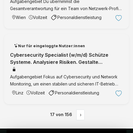
Aufgabengebiet Du übernimmst die
Gesamtverantwortung für ein Team von Netzwerk-Profis
und sorgst dafür, dass ihr gemeinsam stabile, sichere
Wien
Vollzeit
Personaldienstleistung
Lösungen auf die Straße bringt Du koordinierst zentrale
Infrastrukturvorhaben, h …
Nur für eingeloggte Nutzer:innen
Cybersecurity Specialist (w/m/d) Schütze
Systeme. Analysiere Risiken. Gestalte
Sicherheit. Linz IT Security
Aufgabengebiet Fokus auf Cybersecurity und Network
Monitoring, um einen stabilen und sicheren IT-Betrieb
sicherzustellen Entwicklung und Betrieb von
Linz
Vollzeit
Personaldienstleistung
automatisierten Tools (z. B. Web-Crawler in Python) zur
Erfassung siche …
17
von
156
›