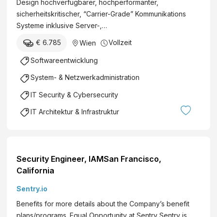
Design hochverfügbarer, hochperformanter,
sicherheitskritischer, “Carrier-Grade” Kommunikations
Systeme inklusive Server-,…
€ 6.785
Vollzeit
Wien
Softwareentwicklung
System- & Netzwerkadministration
IT Security & Cybersecurity
IT Architektur & Infrastruktur
Security Engineer, IAMSan Francisco,
California
Sentry.io
Benefits for more details about the Company’s benefit
plans/programs. Equal Opportunity at Sentry Sentry is