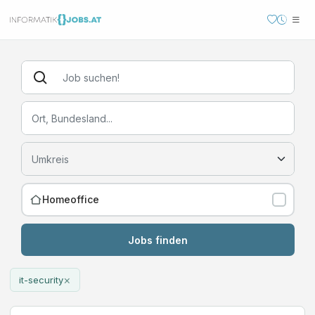
Homeoffice
Jobs finden
×
it-security