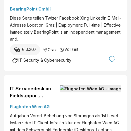
BearingPoint GmbH
Diese Seite teilen Twitter Facebook Xing LinkedIn E-Mail-
Adresse Location: Graz | Employment: Full-time | Effective
immediately BearingPoint is an independent management
and…
€ 3.267
Vollzeit
Graz
IT Security & Cybersecurity
IT Servicedesk im
Fieldsupport
(Schichtdienst)
Flughafen Wien AG
(w/m/d)
Aufgaben Vorort-Behebung von Störungen als 1st Level
Instanz der IT Client-Infrastruktur der Flughafen Wien AG
mit dem Schwerpunkt Endgeräte (Desktops, Laptops,