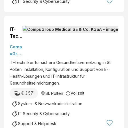
IT Security & Cybersecurity
IT-
Tech
niker
Comp
für
uGrou
siche
p
IT-Techniker für sichere Gesundheitsvernetzung in St.
re
Medic
Pölten: Installation, Konfiguration und Support von E-
Gesu
al SE
Health-Lösungen und IT-Infrastruktur für
ndhei
& Co.
Gesundheitseinrichtungen.
tsver
KGaA
netzu
€ 3.571
Vollzeit
St. Pölten
ng
System- & Netzwerkadministration
(m/w
/d)
IT Security & Cybersecurity
Support & Helpdesk