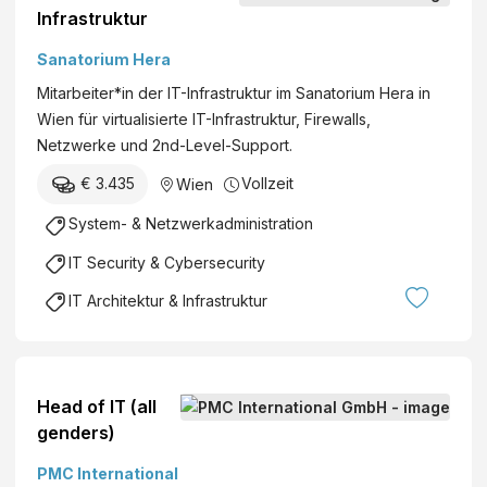
i
Infrastruktur
r
s
(
Sanatorium Hera
c
w
h
Mitarbeiter*in der IT-Infrastruktur im Sanatorium Hera in
/
e
Wien für virtualisierte IT-Infrastruktur, Firewalls,
m
A
Netzwerke und 2nd-Level-Support.
/
g
d
€ 3.435
Vollzeit
Wien
e
)
n
System- & Netzwerkadministration
t
IT Security & Cybersecurity
u
r
IT Architektur & Infrastruktur
f
ü
r
G
Head of IT (all
e
genders)
s
PMC International
u