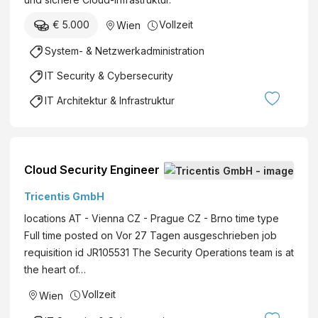
s
s
€ 5.000
Vollzeit
Wien
i
System- & Netzwerkadministration
c
h
IT Security & Cybersecurity
e
IT Architektur & Infrastruktur
r
h
e
i
Cloud Security Engineer
t
G
Tricentis GmbH
m
locations AT - Vienna CZ - Prague CZ - Brno time type
b
Full time posted on Vor 27 Tagen ausgeschrieben job
H
requisition id JR105531 The Security Operations team is at
the heart of…
Vollzeit
Wien