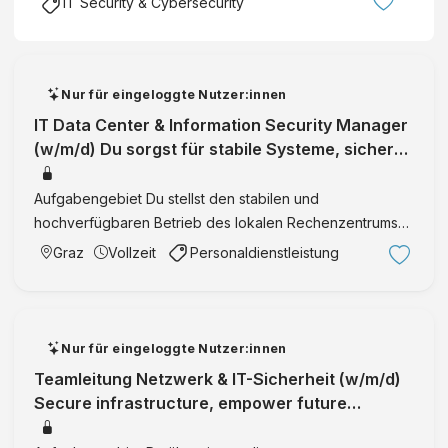
IT Security & Cybersecurity
Nur für eingeloggte Nutzer:innen
IT Data Center & Information Security Manager
(w/m/d) Du sorgst für stabile Systeme, sichere
Daten und die Cyberabwehr v
Aufgabengebiet Du stellst den stabilen und
hochverfügbaren Betrieb des lokalen Rechenzentrums
sicher – von Infrastruktur und Service Management bis
Graz
Vollzeit
Personaldienstleistung
hin zu Monitoring und Performance Du entwickelst die
Hardware-, Server- …
Nur für eingeloggte Nutzer:innen
Teamleitung Netzwerk & IT-Sicherheit (w/m/d)
Secure infrastructure, empower future
connectivity Wien IT Security