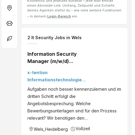
Kostenlos und jederzeit kündbar – jede Mail enthält
einen Abmelde-Link. Umfang, Zeitpunkt und Schärfe
deines Agenten stellst du – wie viele weitere Funktionen
– in deinem
Login-Bereich
ein.
2
It Security
Jobs
in Wels
Information Security
Manager (m/w/d)
Heidelberg x-tention
x-tention
Informationstechnologie
GmbH
Aufgaben noch besser kennenzulernen und im
dritten Schritt erfolgt die
Angebotsbesprechung. Welche
Bewerbungsunterlagen sind für den Prozess
relevant? Wir benötigen den…
Vollzeit
Wels
,
Heidelberg