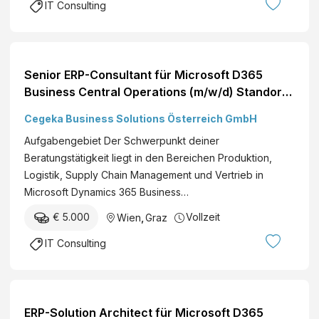
IT Consulting
Senior ERP-Consultant für Microsoft D365
Business Central Operations (m/w/d) Standort:
Wien, Graz, Hybrid Du hast umfangreiche
Cegeka Business Solutions Österreich GmbH
Beratungserfahrung in ERP-Projekten
Aufgabengebiet Der Schwerpunkt deiner
gesammelt, kennst die wesentlichen
Beratungstätigkeit liegt in den Bereichen Produktion,
Industrieprozesse und kannst Kund:innen von
Logistik, Supply Chain Management und Vertrieb in
Sta...
Microsoft Dynamics 365 Business…
€ 5.000
Vollzeit
Wien
,
Graz
IT Consulting
ERP-Solution Architect für Microsoft D365