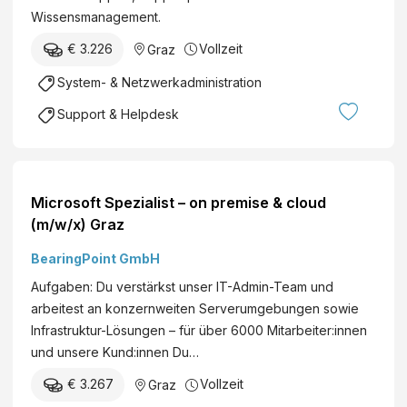
Wissensmanagement.
€ 3.226
Vollzeit
Graz
System- & Netzwerkadministration
Support & Helpdesk
Microsoft Spezialist – on premise & cloud
(m/w/x) Graz
BearingPoint GmbH
Aufgaben: Du verstärkst unser IT-Admin-Team und
arbeitest an konzernweiten Serverumgebungen sowie
Infrastruktur-Lösungen – für über 6000 Mitarbeiter:innen
und unsere Kund:innen Du…
€ 3.267
Vollzeit
Graz