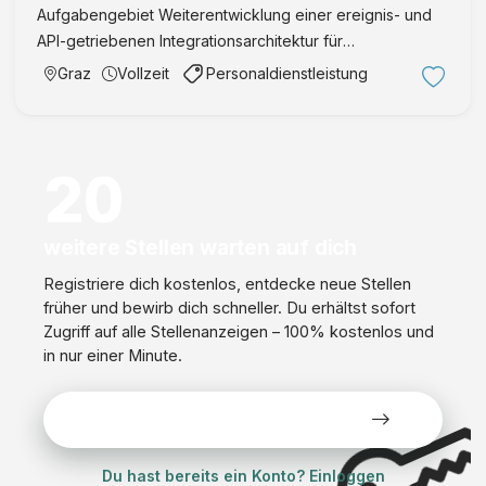
Aufgabengebiet Weiterentwicklung einer ereignis- und
API-getriebenen Integrationsarchitektur für
Logistikprozesse in Echtzeit Design von Entkopplungs-
Graz
Vollzeit
Personaldienstleistung
und Integrationsmechanismen zwischen Logistiksystem,
ERP, Produktions …
20
weitere Stellen warten auf dich
Registriere dich kostenlos, entdecke neue Stellen
früher und bewirb dich schneller. Du erhältst sofort
Zugriff auf alle Stellenanzeigen – 100% kostenlos und
in nur einer Minute.
Alle Stellen kostenlos ansehen
Du hast bereits ein Konto? Einloggen