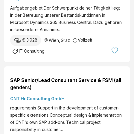
einiges an Berufserfahrung mit einem ERP-
Aufgabengebiet Der Schwerpunkt deiner Tätigkeit liegt
System und kennst die wesentlichen
in der Betreuung unserer Bestandskund:innen in
Geschäftsprozesse im
Microsoft Dynamics 365 Business Central. Dazu gehören
Großkund:innensegment? Du...
insbesondere: Annahme…
€ 3.928
Vollzeit
Wien
,
Graz
IT Consulting
SAP Senior/Lead Consultant Service & FSM (all
genders)
CNT Hr Consulting GmbH
requirements Support in the development of customer-
specific extensions Conceptual design & implementation
of CNT's own SAP add-ons Technical project
responsibility in customer…