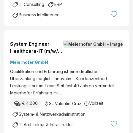
IT Consulting
ERP
Business Intelligence
System Engineer
Healthcare-IT (m/w/d)
Graz, St. Valentin, HO
Meierhofer GmbH
Österreich Vollzeit
Qualifikation und Erfahrung ist eine deutliche
Festanstellung
Überzahlung möglich. Innovativ – Kundenzentriert -
Leistungsstark im Team Seit fast 40 Jahren verbindet
Meierhofer Erfahrung mit…
€ 4.000
Vollzeit
St. Valentin
,
Graz
System- & Netzwerkadministration
IT Architektur & Infrastruktur