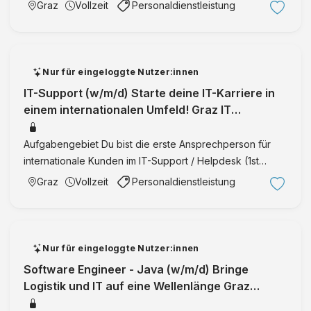
gesamten Projektlebenszyklus von der Planung bis zur
Graz
Vollzeit
Personaldienstleistung
Übergabe Verantwortung für Termine, Budgets,
Ressourcen, Proje …
Nur für eingeloggte Nutzer:innen
IT-Support (w/m/d) Starte deine IT-Karriere in
einem internationalen Umfeld! Graz IT
Infrastructure
Aufgabengebiet Du bist die erste Ansprechperson für
internationale Kunden im IT-Support / Helpdesk (1st
Level) Analyse, Fehlerbehebung und Dokumentation
Graz
Vollzeit
Personaldienstleistung
technischer Anfragen per Telefon, E-Mail oder
Ticketsystem Sicherst …
Nur für eingeloggte Nutzer:innen
Software Engineer - Java (w/m/d) Bringe
Logistik und IT auf eine Wellenlänge Graz
Software Engineering