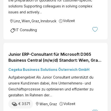
the preparation of quotations for customer-specific
solutions Supporting colleagues in solving complex
issues and actively…
Vollzeit
Linz
,
Wien
,
Graz
,
Innsbruck
IT Consulting
Junior ERP-Consultant für Microsoft D365
Business Central (m/w/d) Standort: Wien, Graz,
Hybrid Du willst die Geschäftsprozesse
Cegeka Business Solutions Österreich GmbH
unterschiedlicher Unternehmen kennenlernen,
Aufgabengebiet Als Junior Consultant unterstützt du
nach modernen Projektmanagementmethoden
unsere Kund:innen dabei, ihre Unternehmens- und
arbeiten, in einem erfahrenen Team...
Geschäftsprozesse zu optimieren und effizienter zu
gestalten. Im Rahmen der…
€ 3.571
Vollzeit
Wien
,
Graz