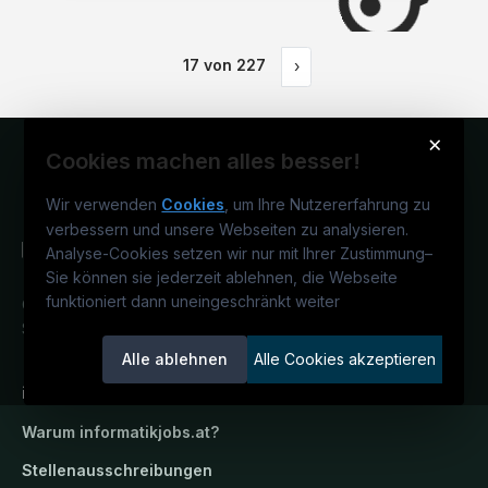
17
von
227
›
×
Cookies machen alles besser!
Wir verwenden
Cookies
, um Ihre Nutzererfahrung zu
verbessern und unsere Webseiten zu analysieren.
Analyse-Cookies setzen wir nur mit Ihrer Zustimmung
–
Sie können sie jederzeit ablehnen, die Webseite
funktioniert dann uneingeschränkt weiter
Österreichs IT-Karriereportal.
Ein
Service der candidatis GmbH.
Alle ablehnen
Alle Cookies akzeptieren
informatikjobs.at
Warum
informatikjobs.at
?
Stellenausschreibungen