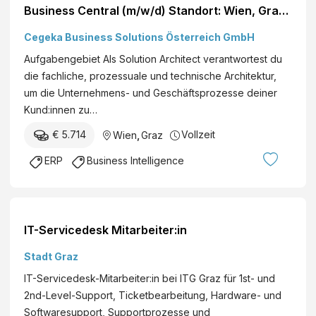
Business Central (m/w/d) Standort: Wien, Graz,
Hybrid Du hast mehrjährige
Cegeka Business Solutions Österreich GmbH
Beratungserfahrung in ERP-Projekten
Aufgabengebiet Als Solution Architect verantwortest du
gesammelt und setzt deine umfangreiche
die fachliche, prozessuale und technische Architektur,
Erfahrung ein, um Gesamtlösungen für deine
um die Unternehmens- und Geschäftsprozesse deiner
Kund:innen ...
Kund:innen zu…
€ 5.714
Vollzeit
Wien
,
Graz
ERP
Business Intelligence
IT-Servicedesk Mitarbeiter:in
Stadt Graz
IT-Servicedesk-Mitarbeiter:in bei ITG Graz für 1st- und
2nd-Level-Support, Ticketbearbeitung, Hardware- und
Softwaresupport, Supportprozesse und