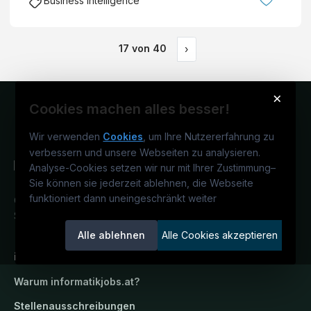
Business Intelligence
17
von
40
›
×
Cookies machen alles besser!
Wir verwenden
Cookies
, um Ihre Nutzererfahrung zu
verbessern und unsere Webseiten zu analysieren.
Analyse-Cookies setzen wir nur mit Ihrer Zustimmung
–
Sie können sie jederzeit ablehnen, die Webseite
funktioniert dann uneingeschränkt weiter
Österreichs IT-Karriereportal.
Ein
Service der candidatis GmbH.
Alle ablehnen
Alle Cookies akzeptieren
informatikjobs.at
Warum
informatikjobs.at
?
Stellenausschreibungen