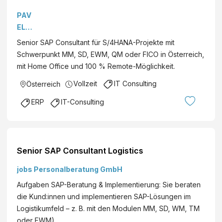
SAP
PAV
Con
ELK
sult
A-
Senior SAP Consultant für S/4HANA-Projekte mit
ant
DEN
Schwerpunkt MM, SD, EWM, QM oder FICO in Österreich,
S/4
K
mit Home Office und 100 % Remote-Möglichkeit.
HAN
Pers
A
Vollzeit
IT Consulting
Österreich
onal
(m/
bera
ERP
IT-Consulting
w/d)
tung
-
e.U.
MM
| SD
Senior SAP Consultant Logistics
|
EW
jobs Personalberatung GmbH
M |
Aufgaben SAP-Beratung & Implementierung: Sie beraten
QM
die Kund:innen und implementieren SAP-Lösungen im
|
Logistikumfeld – z. B. mit den Modulen MM, SD, WM, TM
FIC
oder EWM).…