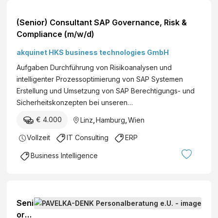
(Senior) Consultant SAP Governance, Risk &
Compliance (m/w/d)
akquinet HKS business technologies GmbH
Aufgaben Durchführung von Risikoanalysen und
intelligenter Prozessoptimierung von SAP Systemen
Erstellung und Umsetzung von SAP Berechtigungs- und
Sicherheitskonzepten bei unseren…
€ 4.000
Linz
,
Hamburg
,
Wien
Vollzeit
IT Consulting
ERP
Business Intelligence
Seni
or