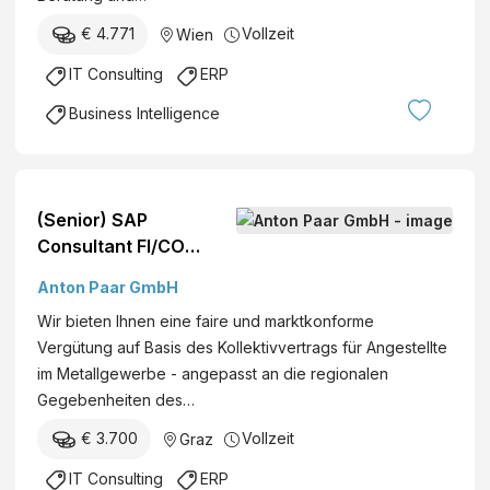
€ 4.771
Vollzeit
Wien
IT Consulting
ERP
Business Intelligence
(Senior) SAP
Consultant FI/CO
(w/m/d) (Teilzeit / 25
Anton Paar GmbH
Stunden)
Wir bieten Ihnen eine faire und marktkonforme
Vergütung auf Basis des Kollektivvertrags für Angestellte
im Metallgewerbe - angepasst an die regionalen
Gegebenheiten des…
€ 3.700
Vollzeit
Graz
IT Consulting
ERP