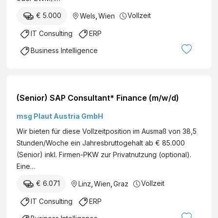
O
€ 5.000
Vollzeit
Wels
,
Wien
IT Consulting
ERP
Business Intelligence
(Senior) SAP Consultant* Finance (m/w/d)
msg Plaut Austria GmbH
Wir bieten für diese Vollzeitposition im Ausmaß von 38,5
Stunden/Woche ein Jahresbruttogehalt ab € 85.000
(Senior) inkl. Firmen-PKW zur Privatnutzung (optional).
Eine…
€ 6.071
Vollzeit
Linz
,
Wien
,
Graz
IT Consulting
ERP