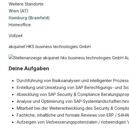
Weitere Standorte
Wien (AT)
©
informatikjobs.at
2026
Impressum
AGB
Datenschutz
Co
Hamburg (Bramfeld)
Homeoffice
Vollzeit
akquinet HKS business technologies GmbH
Deine Aufgaben
Durchführung von Risikoanalysen und intelligenter Proze
Erstellung und Umsetzung von SAP Berechtigungs- und Si
Abwicklung von SAP Security & Compliance Beratungsproj
Analyse und Optimierung von SAP-Systemlandschaften hinsic
Mitarbeit bei der Weiterentwicklung des Security & Complia
Fachliche, inhaltliche und formale Reviews von ERP / S4
Aufzeigen von Verbesserungspotenzialen / notwendigen V