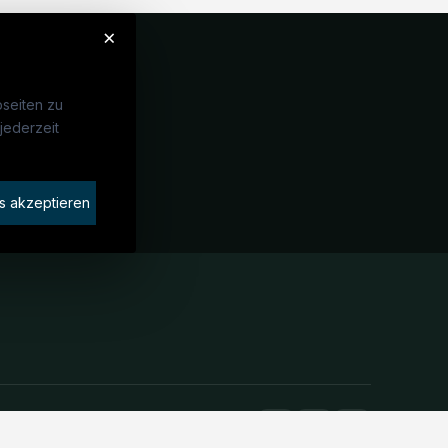
×
seiten zu
jederzeit
Unternehmen
idaten finden
s akzeptieren
rat buchen