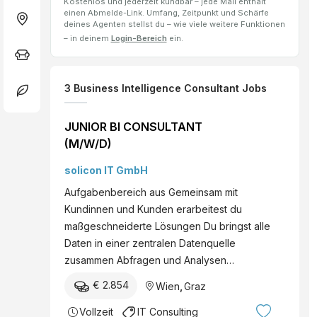
Kostenlos und jederzeit kündbar – jede Mail enthält
einen Abmelde-Link. Umfang, Zeitpunkt und Schärfe
deines Agenten stellst du – wie viele weitere Funktionen
– in deinem
Login-Bereich
ein.
3
Business Intelligence Consultant
Jobs
JUNIOR BI CONSULTANT
(M/W/D)
solicon IT GmbH
Aufgabenbereich aus Gemeinsam mit
Kundinnen und Kunden erarbeitest du
maßgeschneiderte Lösungen Du bringst alle
Daten in einer zentralen Datenquelle
zusammen Abfragen und Analysen…
€ 2.854
Wien
,
Graz
Vollzeit
IT Consulting