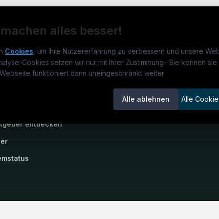
 machen alles besser!
n
Cookies
, um Ihre Nutzererfahrung zu verbessern und unsere Web
nalyse-Cookies setzen wir nur mit Ihrer Zustimmung
–
Sie können sie 
rmatikjobs.at
Jobs
Für 
Webseite funktioniert dann uneingeschränkt weiter
um
informatikjobs.at
?
Jobkategorien
Kand
Alle ablehnen
Alle Cookie
lenausschreibungen
Berufsfelder
Inse
itgeber entdecken
ner
emstatus
okie-Einstellungen