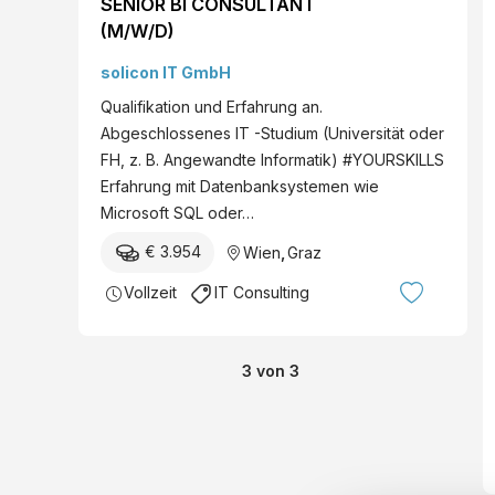
SENIOR BI CONSULTANT
(M/W/D)
solicon IT GmbH
Qualifikation und Erfahrung an.
Abgeschlossenes IT -Studium (Universität oder
FH, z. B. Angewandte Informatik) #YOURSKILLS
Erfahrung mit Datenbanksystemen wie
Microsoft SQL oder…
€ 3.954
Wien
,
Graz
Vollzeit
IT Consulting
3
von
3