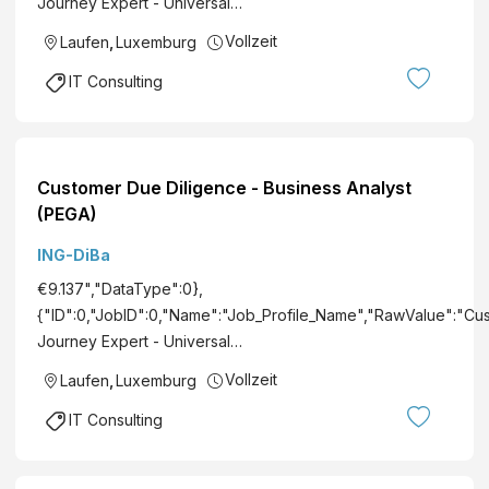
Journey Expert - Universal…
n
Vollzeit
Laufen
,
Luxemburg
g
e
IT Consulting
s
e
l
l
Customer Due Diligence - Business Analyst
s
(PEGA)
c
ING-DiBa
h
a
€9.137","DataType":0},
f
{"ID":0,"JobID":0,"Name":"Job_Profile_Name","RawValue":"Cu
t
Journey Expert - Universal…
Vollzeit
Laufen
,
Luxemburg
IT Consulting