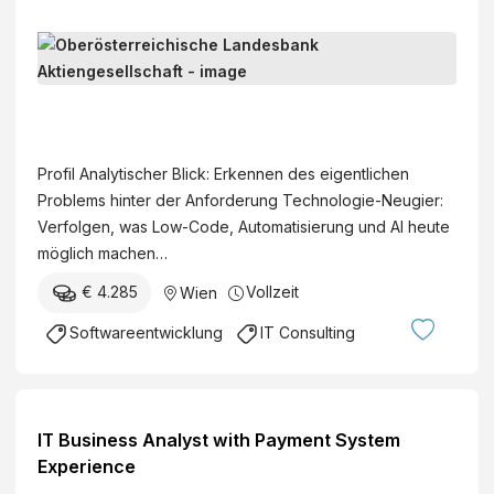
e
o
n
B
K
d
u
G
e
s
O
r
i
b
)
n
e
Profil Analytischer Blick: Erkennen des eigentlichen
e
r
Problems hinter der Anforderung Technologie-Neugier:
s
ö
Verfolgen, was Low-Code, Automatisierung und AI heute
s
s
möglich machen…
A
t
n
€ 4.285
Vollzeit
Wien
e
a
r
Softwareentwicklung
IT Consulting
l
r
y
e
s
i
t
c
IT Business Analyst with Payment System
(
h
Experience
m
i