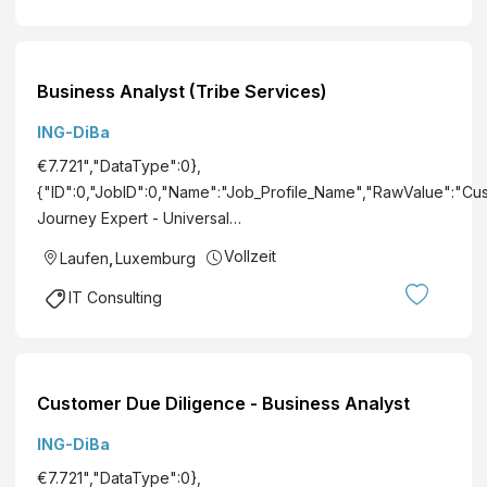
Business Analyst (Tribe Services)
ING-DiBa
€7.721","DataType":0},
{"ID":0,"JobID":0,"Name":"Job_Profile_Name","RawValue":"Cu
Journey Expert - Universal…
Vollzeit
Laufen
,
Luxemburg
IT Consulting
Customer Due Diligence - Business Analyst
ING-DiBa
€7.721","DataType":0},