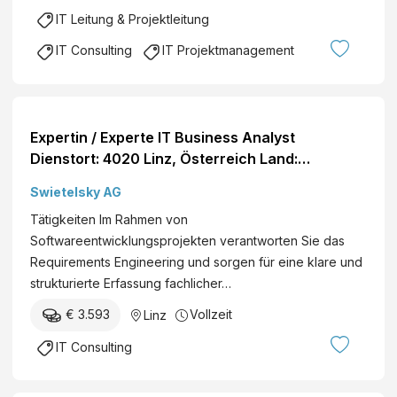
r
k
IT Leitung & Projektleitung
S
e
a
IT Consulting
IT Projektmanagement
A
l
l
e
w
s
i
&
Expertin / Experte IT Business Analyst
n
M
Dienstort: 4020 Linz, Österreich Land:
L
a
Österreich Dienststelle: SWIETELSKY AG Eintritt
e
r
Swietelsky AG
per: ab sofort Details
h
k
Tätigkeiten Im Rahmen von
n
e
Softwareentwicklungsprojekten verantworten Sie das
e
ti
Requirements Engineering und sorgen für eine klare und
r
n
strukturierte Erfassung fachlicher…
G
g
m
€ 3.593
Vollzeit
Linz
(
b
a
IT Consulting
H
ll
&
g
C