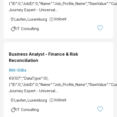
{"ID":0,"JobID":0,"Name":"Job_Profile_Name","RawValue":"Cu
Journey Expert - Universal…
Vollzeit
Laufen
,
Luxemburg
IT Consulting
Business Analyst - Finance & Risk
Reconciliation
ING-DiBa
€9.137","DataType":0},
{"ID":0,"JobID":0,"Name":"Job_Profile_Name","RawValue":"Cu
Journey Expert - Universal…
Vollzeit
Laufen
,
Luxemburg
IT Consulting