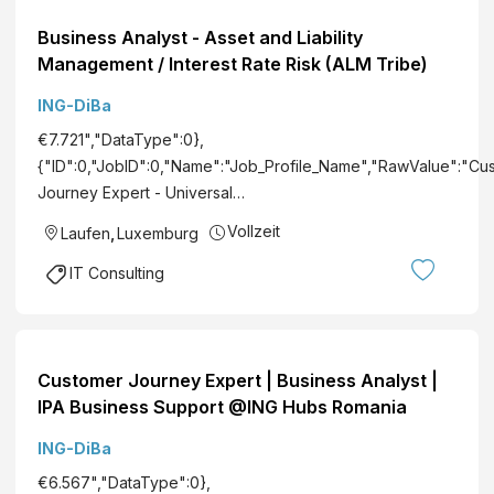
Business Analyst - Asset and Liability
Management / Interest Rate Risk (ALM Tribe)
ING-DiBa
€7.721","DataType":0},
{"ID":0,"JobID":0,"Name":"Job_Profile_Name","RawValue":"Cu
Journey Expert - Universal…
Vollzeit
Laufen
,
Luxemburg
IT Consulting
Customer Journey Expert | Business Analyst |
IPA Business Support @ING Hubs Romania
ING-DiBa
€6.567","DataType":0},