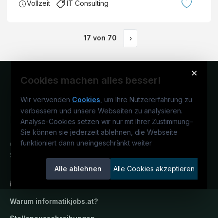
Vollzeit
IT Consulting
17
von
70
›
×
Cookies machen alles besser!
Wir verwenden
Cookies
, um Ihre Nutzererfahrung zu
verbessern und unsere Webseiten zu analysieren.
Analyse-Cookies setzen wir nur mit Ihrer Zustimmung
–
Sie können sie jederzeit ablehnen, die Webseite
funktioniert dann uneingeschränkt weiter
Österreichs IT-Karriereportal.
Ein
Service der candidatis GmbH.
Alle ablehnen
Alle Cookies akzeptieren
informatikjobs.at
Warum
informatikjobs.at
?