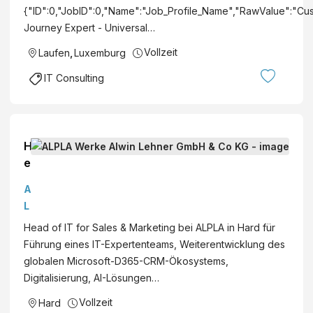
{"ID":0,"JobID":0,"Name":"Job_Profile_Name","RawValue":"Cu
Journey Expert - Universal…
Vollzeit
Laufen
,
Luxemburg
IT Consulting
H
e
a
A
d
L
o
P
Head of IT for Sales & Marketing bei ALPLA in Hard für
f
L
Führung eines IT-Expertenteams, Weiterentwicklung des
I
A
globalen Microsoft-D365-CRM-Ökosystems,
T
W
Digitalisierung, AI-Lösungen…
f
e
o
Vollzeit
Hard
r