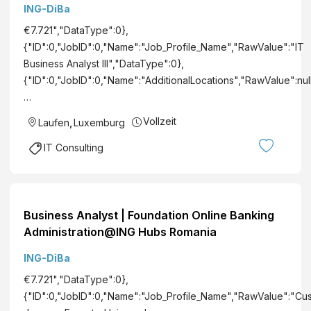
/
ING-DiBa
s
w
c
€7.721","DataType":0},
/
h
{"ID":0,"JobID":0,"Name":"Job_Profile_Name","RawValue":"IT
d
e
Business Analyst III","DataType":0},
)
L
{"ID":0,"JobID":0,"Name":"AdditionalLocations","RawValue":null
a
…
n
Vollzeit
Laufen
,
Luxemburg
d
e
IT Consulting
s
b
a
n
Business Analyst | Foundation Online Banking
k
Administration@ING Hubs Romania
A
ING-DiBa
k
t
€7.721","DataType":0},
i
{"ID":0,"JobID":0,"Name":"Job_Profile_Name","RawValue":"Cu
e