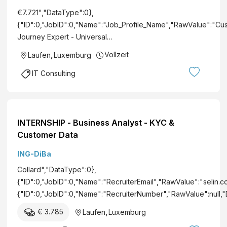
€7.721","DataType":0},
{"ID":0,"JobID":0,"Name":"Job_Profile_Name","RawValue":"Cu
Journey Expert - Universal…
Vollzeit
Laufen
,
Luxemburg
IT Consulting
INTERNSHIP - Business Analyst - KYC &
Customer Data
ING-DiBa
Collard","DataType":0},
{"ID":0,"JobID":0,"Name":"RecruiterEmail","RawValue":"selin.
{"ID":0,"JobID":0,"Name":"RecruiterNumber","RawValue":null,
€ 3.785
Laufen
,
Luxemburg