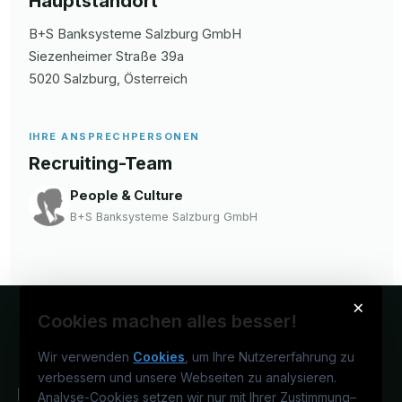
Hauptstandort
B+S Banksysteme Salzburg GmbH
Siezenheimer Straße
39a
5020
Salzburg
, Österreich
IHRE ANSPRECHPERSONEN
Recruiting-Team
People & Culture
B+S Banksysteme Salzburg GmbH
×
Cookies machen alles besser!
Wir verwenden
Cookies
, um Ihre Nutzererfahrung zu
verbessern und unsere Webseiten zu analysieren.
Analyse-Cookies setzen wir nur mit Ihrer Zustimmung
–