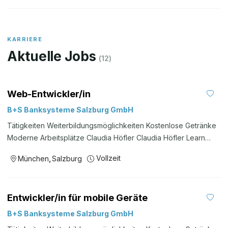
KARRIERE
Aktuelle Jobs
(
12
)
Web-Entwickler/in
B+S Banksysteme Salzburg GmbH
Tätigkeiten Weiterbildungsmöglichkeiten Kostenlose Getränke
Moderne Arbeitsplätze Claudia Höfler Claudia Höfler Learn
more --> Bewerbungen Wenn Ihr Interesse an einer Karriere
Vollzeit
München
,
Salzburg
bei einem etablierten und erfolgreichen Softwaredienstleister
geweckt wurde und Sie Spaß an Finanzthemen haben, senden
Sie uns bitte Ihre Bewerbungsunterlagen an karriere@bs-
Entwickler/in für mobile Geräte
ag.com, mit Angabe Ihres möglichen Eintrittstermins und sofern
vorhanden Ihrer Gehaltsvorstellung. Wir freuen uns auf Ihre
B+S Banksysteme Salzburg GmbH
Bewerbung. Unser angebot --> --> --> Unternehmen Wir über