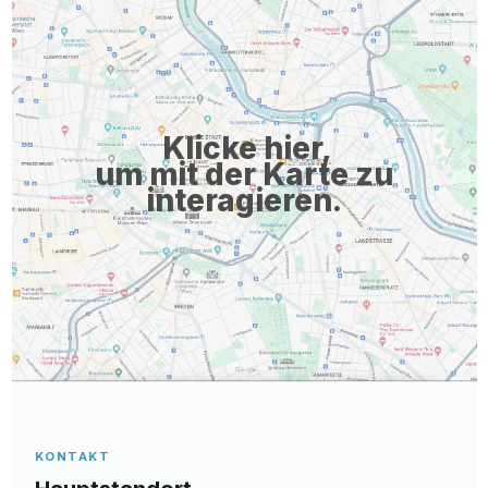
bitte Ihre Bewerbungsunterlagen an karriere@bs-ag.com, mit
Angabe Ihres möglichen Eintrittstermins und sofern vorhanden
Ihrer Gehaltsvorstellung. Wir freuen uns auf Ihre Bewerbung.
Unser angebot --> --> --> Unternehmen Wir ...
Klicke hier,
um mit der Karte zu
interagieren.
KONTAKT