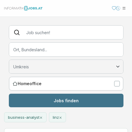
Homeoffice
Jobs finden
×
×
business-analyst
linz