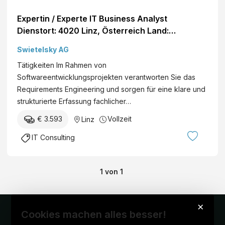
Expertin / Experte IT Business Analyst
Dienstort: 4020 Linz, Österreich Land:
Österreich Dienststelle: SWIETELSKY AG Eintritt
Swietelsky AG
per: ab sofort Details
Tätigkeiten Im Rahmen von
Softwareentwicklungsprojekten verantworten Sie das
Requirements Engineering und sorgen für eine klare und
strukturierte Erfassung fachlicher…
€ 3.593
Vollzeit
Linz
IT Consulting
1
von
1
×
Cookies machen alles besser!