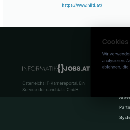
https://www.hilti.at/
Cookies
Wir verwende
analysieren. A
info
ablehnen, die 
War
Österreichs IT-Karriereportal.
Ein
Stel
Service der candidatis GmbH.
Arbe
Part
Syst