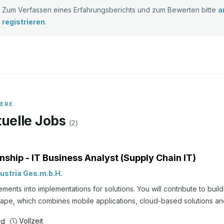
Zum Verfassen eines Erfahrungsberichts und zum Bewerten bitte
a
registrieren
.
IERE
uelle Jobs
(
2
)
rnship - IT Business Analyst (Supply Chain IT)
Austria Ges.m.b.H.
ements into implementations for solutions. You will contribute to build 
ape, which combines mobile applications, cloud-based solutions 
ons. The IT Business Analyst role allows you to own a specific topic o
Vollzeit
rd