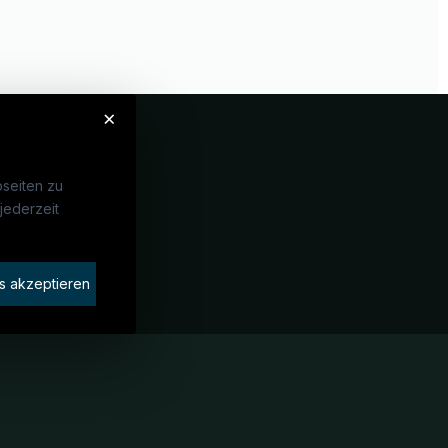
×
seiten zu
jederzeit
Unternehmen
idaten finden
s akzeptieren
rat buchen