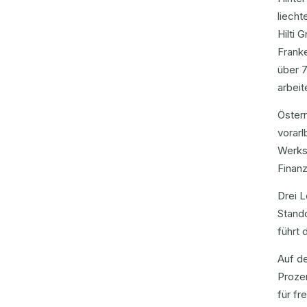
liecht
Hilti 
Frank
über 
arbeit
Österr
vorarl
Werksb
Finanz
Drei L
Stando
führt 
Auf de
Prozen
für fr