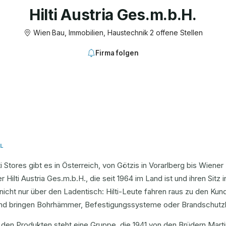
Hilti Austria Ges.m.b.H.
Wien
·
Bau, Immobilien, Haustechnik
·
2 offene Stellen
Firma folgen
L
lti Stores gibt es in Österreich, von Götzis in Vorarlberg bis Wien
r Hilti Austria Ges.m.b.H., die seit 1964 im Land ist und ihren Sitz 
nicht nur über den Ladentisch: Hilti-Leute fahren raus zu den Kun
und bringen Bohrhämmer, Befestigungssysteme oder Brandschutzl
 den Produkten steht eine Gruppe, die 1941 von den Brüdern Marti