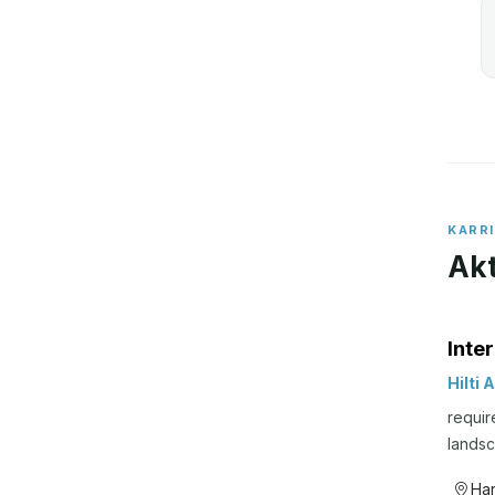
KARR
Akt
Inte
Hilti 
requir
landsc
soluti
Ha