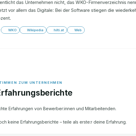
fentlicht das Unternehmen nicht, das WKO-Firmenverzeichnis ne
letzt vor allem das Digitale: Bei der Software stiegen die wiede
ozent.
:
WKO
Wikipedia
hilti.at
Web
Erfahrungsberichte
chte Erfahrungen von Bewerber:innen und Mitarbeitenden.
och keine Erfahrungsberichte – teile als erste:r deine Erfahrung.