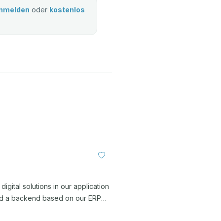
nmelden
oder
kostenlos
digital solutions in our application
and a backend based on our ERP
f our unique solution stacks, its