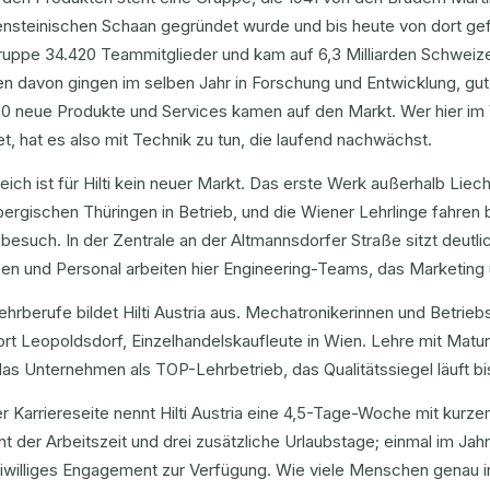
ensteinischen Schaan gegründet wurde und bis heute von dort gef
Gruppe 34.420 Teammitglieder und kam auf 6,3 Milliarden Schweiz
en davon gingen im selben Jahr in Forschung und Entwicklung, gu
70 neue Produkte und Services kamen auf den Markt. Wer hier im 
et, hat es also mit Technik zu tun, die laufend nachwächst.
eich ist für Hilti kein neuer Markt. Das erste Werk außerhalb Liec
bergischen Thüringen in Betrieb, und die Wiener Lehrlinge fahren b
esuch. In der Zentrale an der Altmannsdorfer Straße sitzt deutl
en und Personal arbeiten hier Engineering-Teams, das Marketing 
ehrberufe bildet Hilti Austria aus. Mechatronikerinnen und Betrieb
rt Leopoldsdorf, Einzelhandelskaufleute in Wien. Lehre mit Matur
das Unternehmen als TOP-Lehrbetrieb, das Qualitätssiegel läuft b
r Karriereseite nennt Hilti Austria eine 4,5-Tage-Woche mit kurz
t der Arbeitszeit und drei zusätzliche Urlaubstage; einmal im Jah
eiwilliges Engagement zur Verfügung. Wie viele Menschen genau in Ö