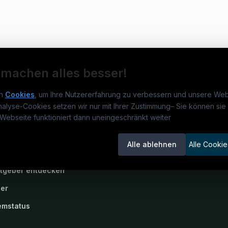
 machen alles besser!
n
Cookies
, um Ihre Nutzererfahrung zu verbessern und unsere Web
nalyse-Cookies setzen wir nur mit Ihrer Zustimmung
–
Sie können sie 
rmatikjobs.at
Jobs
Für 
Webseite funktioniert dann uneingeschränkt weiter
um
informatikjobs.at
?
Jobkategorien
Kand
Alle ablehnen
Alle Cookie
lenausschreibungen
Berufsfelder
Inse
itgeber entdecken
ner
emstatus