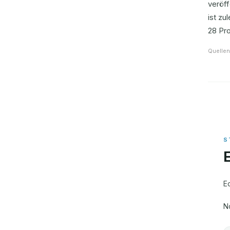
veröf
ist zu
28 Pr
Quellen
E
N