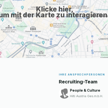
Klicke hier,
um mit der Karte zu interagieren
IHRE ANSPRECHPERSONEN
Recruiting-Team
People & Culture
Hilti Austria Ges.m.b.H.