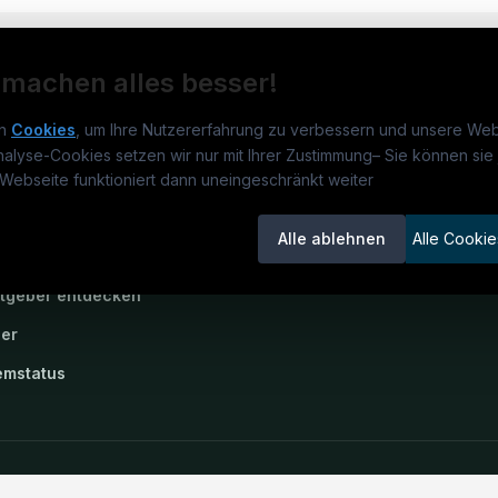
 machen alles besser!
n
Cookies
, um Ihre Nutzererfahrung zu verbessern und unsere Web
nalyse-Cookies setzen wir nur mit Ihrer Zustimmung
–
Sie können sie 
rmatikjobs.at
Jobs
Für 
Webseite funktioniert dann uneingeschränkt weiter
um
informatikjobs.at
?
Jobkategorien
Kand
Alle ablehnen
Alle Cookie
lenausschreibungen
Berufsfelder
Inse
itgeber entdecken
ner
emstatus
okie-Einstellungen