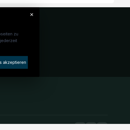
×
seiten zu
jederzeit
Unternehmen
idaten finden
s akzeptieren
rat buchen