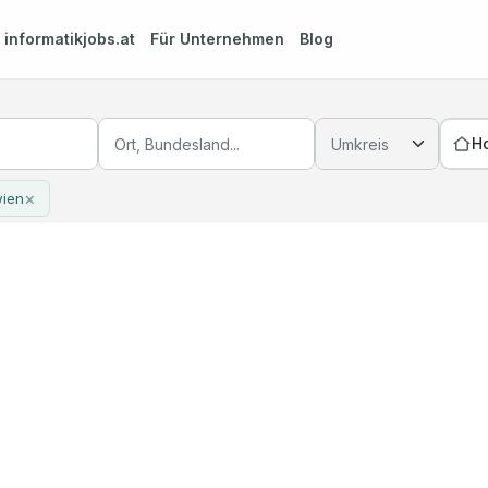
m
informatikjobs.at
Für Unternehmen
Blog
H
×
ien