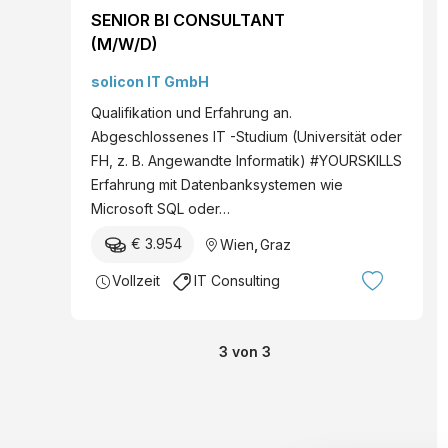
SENIOR BI CONSULTANT
(M/W/D)
solicon IT GmbH
Qualifikation und Erfahrung an.
Abgeschlossenes IT -Studium (Universität oder
FH, z. B. Angewandte Informatik) #YOURSKILLS
Erfahrung mit Datenbanksystemen wie
Microsoft SQL oder…
€ 3.954
Wien
,
Graz
Vollzeit
IT Consulting
3
von
3