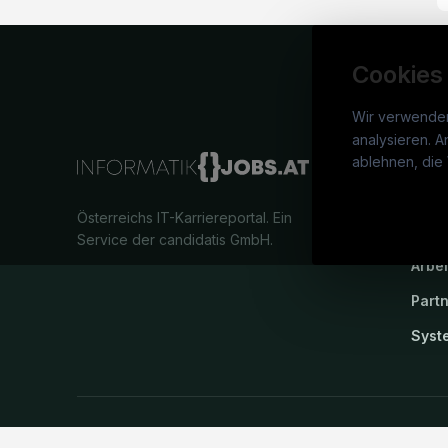
Cookies
Wir verwende
analysieren. A
info
ablehnen, die 
War
Österreichs IT-Karriereportal.
Ein
Stel
Service der candidatis GmbH.
Arbe
Part
Syst
©
informatikjobs.at
2026
Impressum
AGB
Datenschutz
Co