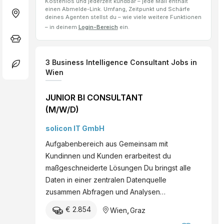
Kostenlos und jederzeit kündbar – jede Mail enthält
einen Abmelde-Link. Umfang, Zeitpunkt und Schärfe
deines Agenten stellst du – wie viele weitere Funktionen
– in deinem
Login-Bereich
ein.
3
Business Intelligence Consultant
Jobs
in
Wien
JUNIOR BI CONSULTANT
(M/W/D)
solicon IT GmbH
Aufgabenbereich aus Gemeinsam mit
Kundinnen und Kunden erarbeitest du
maßgeschneiderte Lösungen Du bringst alle
Daten in einer zentralen Datenquelle
zusammen Abfragen und Analysen…
€ 2.854
Wien
,
Graz