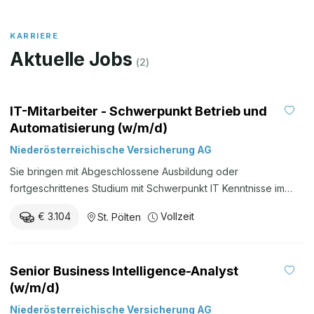
KARRIERE
Aktuelle Jobs
(
2
)
IT-Mitarbeiter - Schwerpunkt Betrieb und
Automatisierung (w/m/d)
Niederösterreichische Versicherung AG
Sie bringen mit Abgeschlossene Ausbildung oder
fortgeschrittenes Studium mit Schwerpunkt IT Kenntnisse im
Shell-Scripting und in der Linux-Systemadministration Interesse
€ 3.104
Vollzeit
St. Pölten
an Cloud- und KI-Technologien Proaktive, selbständige und
strukturierte Arbeitsweise Deutschkenntnisse auf
muttersprachlichem Niveau Ihre Zukunft mit uns
Senior Business Intelligence-Analyst
Teamorientiertes und wertschätzendes Arbeitsumfeld Flexible
(w/m/d)
Arbeitszeitgestaltung | Homeoffice-Möglichkeit Strukturierte
Einschulung | Aus- und Weiterbildung Moderner Arbeitsplatz im
Niederösterreichische Versicherung AG