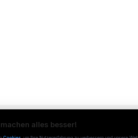
 machen alles besser!
n
Cookies
, um Ihre Nutzererfahrung zu verbessern und unsere Web