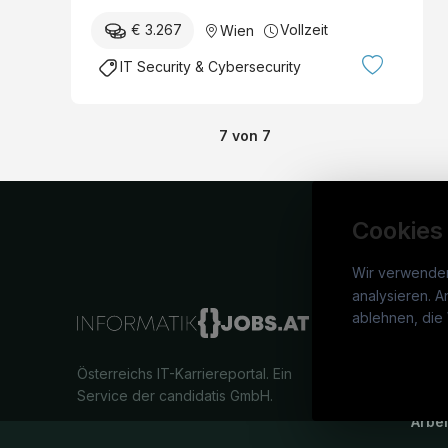
€ 3.267
Vollzeit
Wien
IT Security & Cybersecurity
7
von
7
Cookies
Wir verwende
analysieren. A
info
ablehnen, die 
War
Österreichs IT-Karriereportal.
Ein
Stel
Service der candidatis GmbH.
Arbe