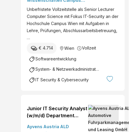
Wissenschaften Campus
Wien
Unbefristete Vollzeitstelle als Senior Lecturer
Computer Science mit Fokus IT-Security an der
Hochschule Campus Wien mit Aufgaben in
Lehre, Prüfungen, Abschlussarbeitsbetreuung,
…
€ 4.714
Vollzeit
Wien
Softwareentwicklung
System- & Netzwerkadministration
IT Security & Cybersecurity
Junior IT Security Analyst
(w/m/d) Department
Information Security
Ayvens Austria ALD
Location Vienna