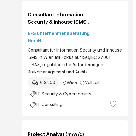
Consultant Information
Security & Inhouse ISMS
(m/w/d)
EFS Unternehmensberatung
GmbH
Consultant für Information Security und Inhouse
ISMS in Wien mit Fokus auf ISO/IEC 27001,
TISAX, regulatorische Anforderungen,
Risikomanagement und Audits.
€ 3.200
Vollzeit
Wien
IT Security & Cybersecurity
IT Consulting
Project Analyst (m/w/d)