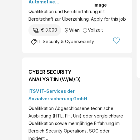
Automotive
Wienerberg, Austria Date
Fuhrparkmanagement und
Qualifikation und Berufserfahrung mit
posted
Leasing GmbH
Bereitschaft zur Überzahlung. Apply for this job
€ 3.000
Vollzeit
Wien
IT Security & Cybersecurity
CYBER SECURITY
ANALYST:IN (W/M/D)
ITSV IT-Services der
Sozialversicherung GmbH
Qualifikation Abgeschlossene technische
Ausbildung (HTL, FH, Uni) oder vergleichbare
Qualifikation sowie mehrjährige Erfahrung im
Bereich Security Operations, SOC oder
Incident…