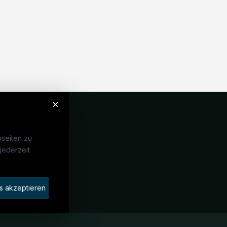
×
seiten zu
jederzeit
Unternehmen
idaten finden
s akzeptieren
rat buchen