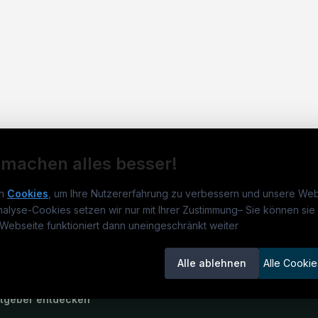
 machen alles besser!
n
Cookies
, um Ihre Nutzererfahrung zu verbessern und unsere Web
nalyse-Cookies setzen wir nur mit Ihrer Zustimmung
–
Sie können sie 
rmatikjobs.at
Jobs
Für 
Webseite funktioniert dann uneingeschränkt weiter
um
informatikjobs.at
?
Jobkategorien
Kand
Alle ablehnen
Alle Cookie
lenausschreibungen
Berufsfelder
Inse
itgeber entdecken