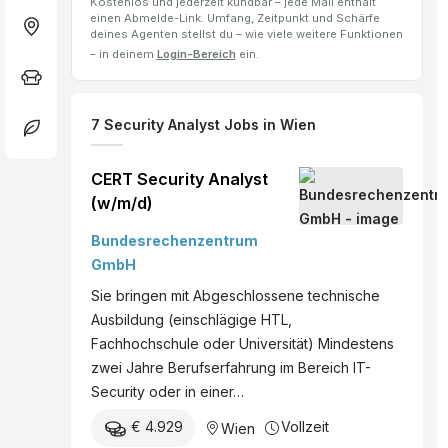
Kostenlos und jederzeit kündbar – jede Mail enthält
einen Abmelde-Link. Umfang, Zeitpunkt und Schärfe
deines Agenten stellst du – wie viele weitere Funktionen
– in deinem
Login-Bereich
ein.
7
Security Analyst
Jobs
in Wien
CERT Security Analyst
(w/m/d)
Bundesrechenzentrum
GmbH
Sie bringen mit Abgeschlossene technische
Ausbildung (einschlägige HTL,
Fachhochschule oder Universität) Mindestens
zwei Jahre Berufserfahrung im Bereich IT-
Security oder in einer…
€ 4.929
Vollzeit
Wien