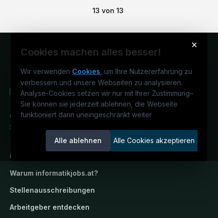
13
von
13
×
Cookies machen alles besser!
Wir verwenden
Cookies
, um Ihre Nutzererfahrung zu
verbessern und unsere Webseiten zu analysieren.
Analyse-Cookies setzen wir nur mit Ihrer Zustimmung
–
Sie können sie jederzeit ablehnen, die Webseite
funktioniert dann uneingeschränkt weiter
Österreichs IT-Karriereportal.
Ein
Service der candidatis GmbH.
Alle ablehnen
Alle Cookies akzeptieren
informatikjobs.at
Warum
informatikjobs.at
?
Stellenausschreibungen
Arbeitgeber entdecken