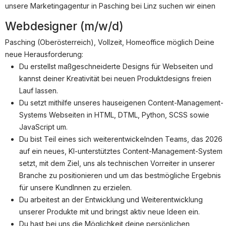
Partner
unsere Marketingagentur in Pasching bei Linz suchen wir einen
Systemstatus
Webdesigner (m/w/d)
Pasching (Oberösterreich), Vollzeit, Homeoffice möglich Deine
Jobs
neue Herausforderung:
Jobkategorien
Du erstellst maßgeschneiderte Designs für Webseiten und
Berufsfelder
kannst deiner Kreativität bei neuen Produktdesigns freien
Lauf lassen.
Für Unternehmen
Du setzt mithilfe unseres hauseigenen Content-Management-
Systems Webseiten in HTML, DTML, Python, SCSS sowie
Kandidaten finden
JavaScript um.
Inserat buchen
Du bist Teil eines sich weiterentwickelnden Teams, das 2026
auf ein neues, KI-unterstütztes Content-Management-System
setzt, mit dem Ziel, uns als technischen Vorreiter in unserer
Branche zu positionieren und um das bestmögliche Ergebnis
©
informatikjobs.at
2026
Impressum
AGB
Datenschutz
für unsere KundInnen zu erzielen.
Cookie-Einstellungen
Du arbeitest an der Entwicklung und Weiterentwicklung
unserer Produkte mit und bringst aktiv neue Ideen ein.
Du hast bei uns die Möglichkeit deine persönlichen