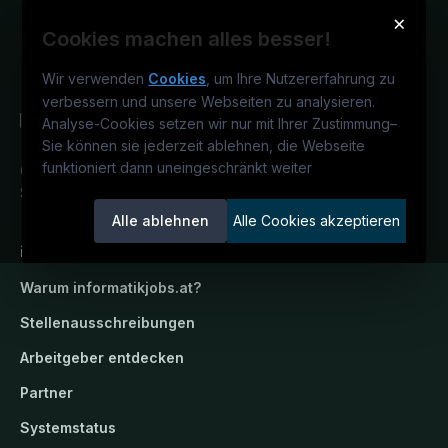
×
Cookies machen alles besser!
Wir verwenden
Cookies
, um Ihre Nutzererfahrung zu
verbessern und unsere Webseiten zu analysieren.
Analyse-Cookies setzen wir nur mit Ihrer Zustimmung
–
Sie können sie jederzeit ablehnen, die Webseite
funktioniert dann uneingeschränkt weiter
Österreichs IT-Karriereportal.
Ein
Service der candidatis GmbH.
Alle ablehnen
Alle Cookies akzeptieren
informatikjobs.at
Warum
informatikjobs.at
?
Stellenausschreibungen
Arbeitgeber entdecken
Partner
Systemstatus