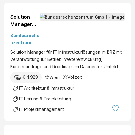
A
d
G
)
Solution
Manager
(w/m/d)
Bundesreche
Infrastruktu
nzentrum
rlösungen
GmbH
Solution Manager für IT-Infrastrukturlösungen im BRZ mit
Verantwortung für Betrieb, Weiterentwicklung,
Kundenaufträge und Roadmaps im Datacenter-Umfeld.
€ 4.929
Vollzeit
Wien
IT Architektur & Infrastruktur
IT Leitung & Projektleitung
IT Projektmanagement