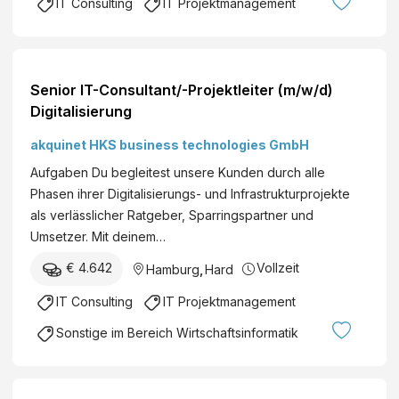
IT Consulting
IT Projektmanagement
A
l
l
e
w
s
i
&
Senior IT-Consultant/-Projektleiter (m/w/d)
n
M
Digitalisierung
L
a
e
r
akquinet HKS business technologies GmbH
h
k
Aufgaben Du begleitest unsere Kunden durch alle
n
e
Phasen ihrer Digitalisierungs- und Infrastrukturprojekte
e
ti
als verlässlicher Ratgeber, Sparringspartner und
r
n
Umsetzer. Mit deinem…
G
g
m
€ 4.642
Vollzeit
Hamburg
,
Hard
(
b
a
IT Consulting
IT Projektmanagement
H
ll
&
Sonstige im Bereich Wirtschaftsinformatik
g
C
e
o
n
K