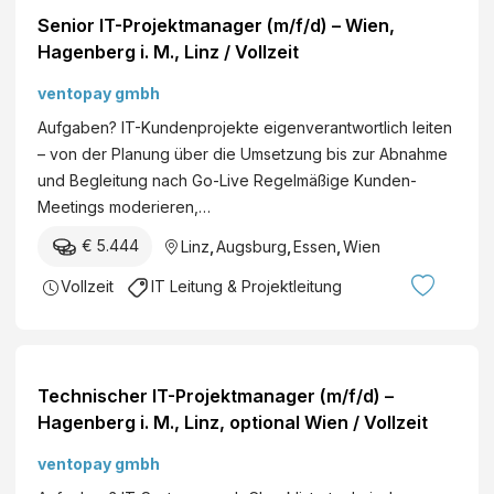
d
G
Senior IT-Projektmanager (m/f/d) – Wien,
e
Hagenberg i. M., Linz / Vollzeit
r
)
ventopay gmbh
Aufgaben? IT-Kundenprojekte eigenverantwortlich leiten
– von der Planung über die Umsetzung bis zur Abnahme
und Begleitung nach Go-Live Regelmäßige Kunden-
Meetings moderieren,…
€ 5.444
Linz
,
Augsburg
,
Essen
,
Wien
Vollzeit
IT Leitung & Projektleitung
Technischer IT-Projektmanager (m/f/d) –
Hagenberg i. M., Linz, optional Wien / Vollzeit
ventopay gmbh