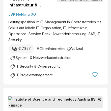
Infrastruktur &
Operations
LSP Holding OG
Leitungsposition im IT-Management in Oberösterreich mit
Fokus auf lokale IT-Organisation, IT-Infrastruktur,
Operations, Service Desk, Anwenderbetreuung, SAP, IT-
Security,…
€ 7.857
Vollzeit
Oberösterreich
System- & Netzwerkadministration
IT Security & Cybersecurity
IT Projektmanagement
I
T