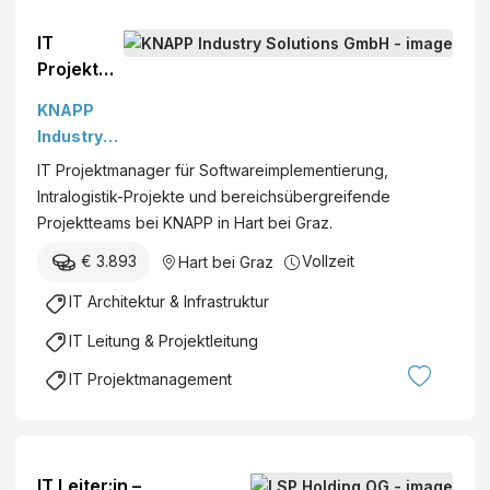
IT
Projektm
anager
KNAPP
(m/w/d)
Industry
Solutions
IT Projektmanager für Softwareimplementierung,
GmbH
Intralogistik-Projekte und bereichsübergreifende
Projektteams bei KNAPP in Hart bei Graz.
€ 3.893
Vollzeit
Hart bei Graz
IT Architektur & Infrastruktur
IT Leitung & Projektleitung
IT Projektmanagement
IT Leiter:in –