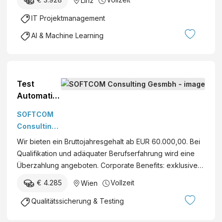
Linz
nl
t
a
IT Projektmanagement
o
n
m
AI & Machine Learning
d
a
e
ti
s
o
b
n
Test
a
M
Automatio
n
a
n Engineer
k
n
SOFTCOM
(w/m/d)
O
a
Consulting
b
g
Gesmbh
Wir bieten ein Bruttojahresgehalt ab EUR 60.000,00. Bei
er
e
Qualifikation und adäquater Berufserfahrung wird eine
ö
r
Überzahlung angeboten. Corporate Benefits: exklusive…
st
(
er
€ 4.285
Vollzeit
Wien
m
re
/
Qualitätssicherung & Testing
ic
w
h
/