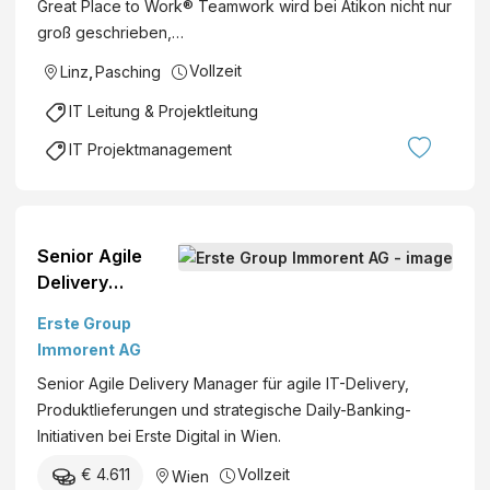
Great Place to Work® Teamwork wird bei Atikon nicht nur
n
groß geschrieben,…
d
Vollzeit
Linz
,
Pasching
T
e
IT Leitung & Projektleitung
c
IT Projektmanagement
h
n
o
l
Senior Agile
o
Delivery
g
Manager (all
y
Erste Group
humans)
A
Immorent AG
u
Senior Agile Delivery Manager für agile IT-Delivery,
s
Produktlieferungen und strategische Daily-Banking-
t
Initiativen bei Erste Digital in Wien.
r
i
€ 4.611
Vollzeit
Wien