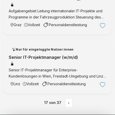
von morgen Graz IT Project & Produ
Aufgabengebiet Leitung internationaler IT-Projekte und
Programme in der Fahrzeugproduktion Steuerung des
gesamten Projektlebenszyklus von der Planung bis zur
Graz
Vollzeit
Personaldienstleistung
Übergabe Verantwortung für Termine, Budgets,
Ressourcen, Proje …
Nur für eingeloggte Nutzer:innen
Senior IT-Projektmanager (w/m/d)
Senior IT-Projektmanager für Enterprise-
Kundenlösungen in Wien, Freistadt-Umgebung und Linz-
Umgebung mit Verantwortung vom Kick-off bis nach dem
Linz
Vollzeit
Personaldienstleistung
Go-Live.
17
von
37
›