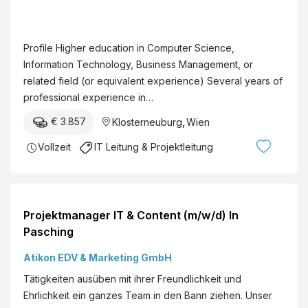
P
I
r
n
o
s
Profile Higher education in Computer Science,
j
t
Information Technology, Business Management, or
e
i
related field (or equivalent experience) Several years of
c
t
professional experience in…
t
u
M
€ 3.857
Klosterneuburg
,
Wien
t
a
e
Vollzeit
IT Leitung & Projektleitung
n
o
a
f
g
S
e
c
r
Projektmanager IT & Content (m/w/d) In
i
Pasching
e
n
Atikon EDV & Marketing GmbH
c
Tätigkeiten ausüben mit ihrer Freundlichkeit und
e
Ehrlichkeit ein ganzes Team in den Bann ziehen. Unser
a