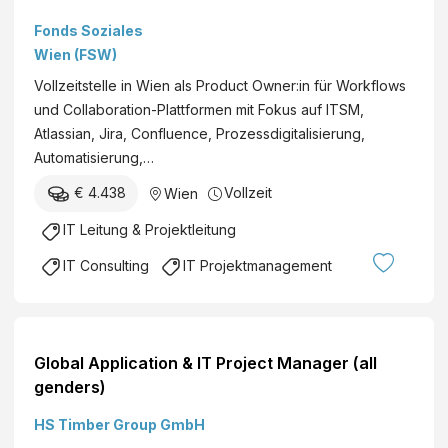
Workflows &
Fonds Soziales
Collaboration
Wien (FSW)
Plattformen
Vollzeitstelle in Wien als Product Owner:in für Workflows
(26/06/FSW)
und Collaboration-Plattformen mit Fokus auf ITSM,
Atlassian, Jira, Confluence, Prozessdigitalisierung,
Automatisierung,…
€ 4.438
Vollzeit
Wien
IT Leitung & Projektleitung
IT Consulting
IT Projektmanagement
Global Application & IT Project Manager (all
genders)
HS Timber Group GmbH