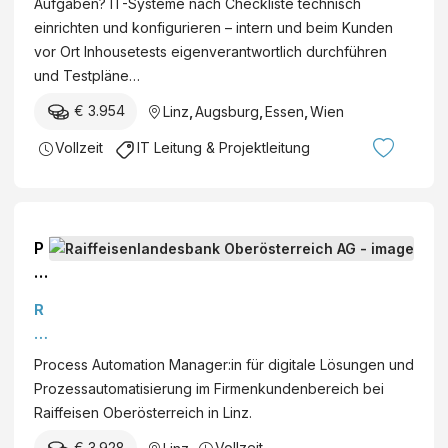
Aufgaben? IT-Systeme nach Checkliste technisch
einrichten und konfigurieren – intern und beim Kunden
vor Ort Inhousetests eigenverantwortlich durchführen
und Testpläne…
€ 3.954
Linz
,
Augsburg
,
Essen
,
Wien
Vollzeit
IT Leitung & Projektleitung
P
r
o
R
c
ai
e
ff
Process Automation Manager:in für digitale Lösungen und
s
ei
Prozessautomatisierung im Firmenkundenbereich bei
s
s
Raiffeisen Oberösterreich in Linz.
A
e
u
€ 3.928
Vollzeit