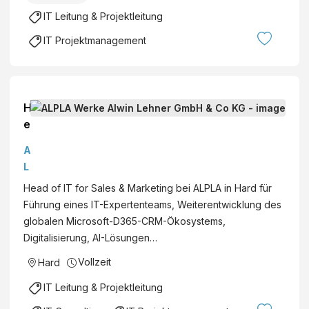
a
IT Leitung & Projektleitung
(
I
IT Projektmanagement
S
T
A
)
H
e
a
A
d
L
o
P
Head of IT for Sales & Marketing bei ALPLA in Hard für
f
L
Führung eines IT-Expertenteams, Weiterentwicklung des
I
A
globalen Microsoft-D365-CRM-Ökosystems,
T
W
Digitalisierung, AI-Lösungen…
f
e
o
Vollzeit
Hard
r
r
k
IT Leitung & Projektleitung
S
e
a