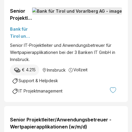
Senior
Projektlei
ter/Anwe
Bank für
ndungsb
Tirol und
etreuer -
Vorarlber
Senior IT-Projektleiter und Anwendungsbetreuer für
Wertpapi
g AG
Wertpapierapplikationen bei der 3 Banken IT GmbH in
erapplika
Innsbruck.
tionen
(w/m/d)
€ 4.215
Vollzeit
Innsbruck
Support & Helpdesk
IT Projektmanagement
Senior Projektleiter/Anwendungsbetreuer -
Wertpapierapplikationen (w/m/d)