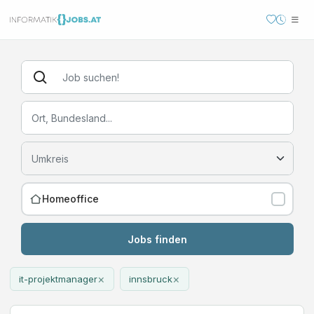
Homeoffice
Jobs finden
×
×
it-projektmanager
innsbruck