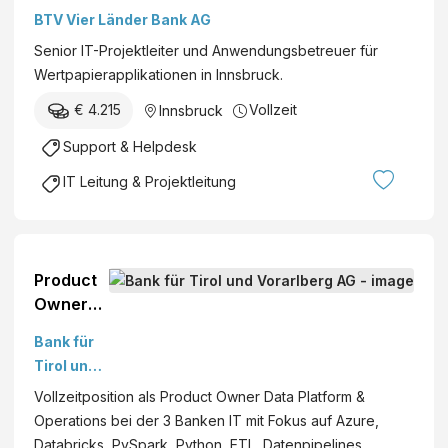
BTV Vier Länder Bank AG
Senior IT-Projektleiter und Anwendungsbetreuer für
Wertpapierapplikationen in Innsbruck.
€ 4.215
Vollzeit
Innsbruck
Support & Helpdesk
IT Leitung & Projektleitung
Product
Owner
Data
Bank für
Platform
Tirol und
&
Vorarlber
Vollzeitposition als Product Owner Data Platform &
Operatio
g AG
Operations bei der 3 Banken IT mit Fokus auf Azure,
ns
Databricks, PySpark, Python, ETL, Datenpipelines,
(w/m/d)