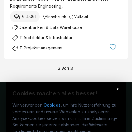
Requirements Engineering,…
€ 4.061
Vollzeit
Innsbruck
Datenbanken & Data Warehouse
IT Architektur & Infrastruktur
IT Projektmanagement
3
von
3
×
Cookies machen alles besser!
Wir verwenden
Cookies
, um Ihre Nutzererfahrung zu
verbessern und unsere Webseiten zu analysieren.
Analyse-Cookies setzen wir nur mit Ihrer Zustimmung
–
Sie können sie jederzeit ablehnen, die Webseite
funktioniert dann uneingeschränkt weiter