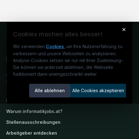
×
Cookies machen alles besser!
Wir verwenden
Cookies
, um Ihre Nutzererfahrung zu
verbessern und unsere Webseiten zu analysieren.
Analyse-Cookies setzen wir nur mit Ihrer Zustimmung
–
Sie können sie jederzeit ablehnen, die Webseite
funktioniert dann uneingeschränkt weiter
Österreichs IT-Karriereportal.
Ein
Service der candidatis GmbH.
Alle ablehnen
Alle Cookies akzeptieren
informatikjobs.at
Warum
informatikjobs.at
?
Stellenausschreibungen
Arbeitgeber entdecken