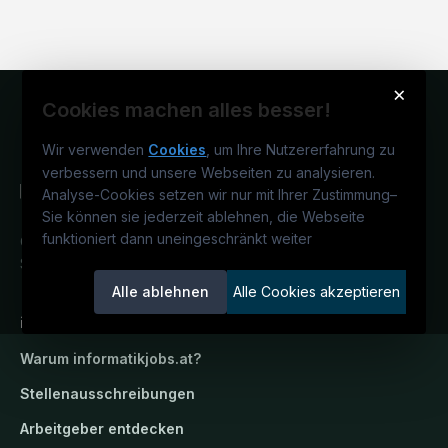
×
Cookies machen alles besser!
Wir verwenden
Cookies
, um Ihre Nutzererfahrung zu
verbessern und unsere Webseiten zu analysieren.
Analyse-Cookies setzen wir nur mit Ihrer Zustimmung
–
Sie können sie jederzeit ablehnen, die Webseite
funktioniert dann uneingeschränkt weiter
Österreichs IT-Karriereportal.
Ein
Service der candidatis GmbH.
Alle ablehnen
Alle Cookies akzeptieren
informatikjobs.at
Warum
informatikjobs.at
?
Stellenausschreibungen
Arbeitgeber entdecken