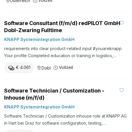
Vollzeit
Österreich
programming.
successful application. Complete + online + authentic = good
chances Complete The following documents ...
Software Consultant (f/m/d) redPILOT GmbH
Dobl-Zwaring Fulltime
KNAPP Systemintegration GmbH
requirements into clear product-related input #youareknapp
Your profile Completed education or training in logistics,
software, or organization, combined with initial relevant
€ 4.061
Vollzeit
Dobl
professional experience Analytical and structured working
style with strong communication skills Ability to advise
customers effectively and contribute to successful project
Software Technician / Customization -
implementation Motivation to continuously develop both
Inhouse (m/f/d)
technical expertise and personal skills Very good English skills;
additional foreign language skills are an advantage Willingness
KNAPP Systemintegration GmbH
to travel approximately 50% #weareknapp Your benefits
Software Technician / Customization inhouse role at KNAPP AG
Collaboration in a young, dynamic company with short
in Hart bei Graz for software configuration, testing,
decision-making paths Use of state-of-the-art technologies
commissioning support and documentation in warehouse