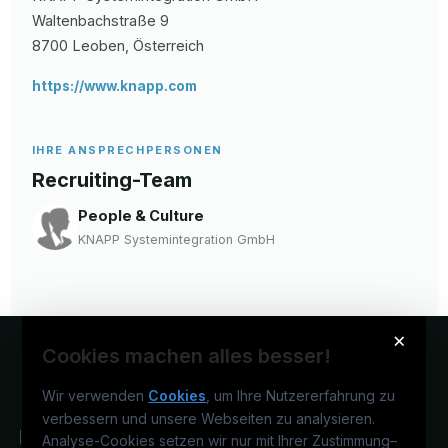
Waltenbachstraße
9
8700
Leoben
, Österreich
https://www.knapp.com
IHRE ANSPRECHPERSONEN
Recruiting-Team
People & Culture
KNAPP Systemintegration GmbH
×
Cookies machen alles besser!
Wir verwenden
Cookies
, um Ihre Nutzererfahrung zu
verbessern und unsere Webseiten zu analysieren.
Analyse-Cookies setzen wir nur mit Ihrer Zustimmung
–