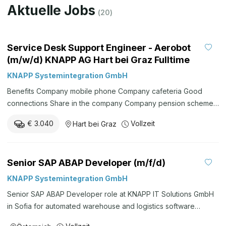
Aktuelle Jobs
(
20
)
Service Desk Support Engineer - Aerobot
(m/w/d) KNAPP AG Hart bei Graz Fulltime
KNAPP Systemintegration GmbH
Benefits Company mobile phone Company cafeteria Good
connections Share in the company Company pension scheme
Grant for public transportation Company doctor Employee
€ 3.040
Vollzeit
Hart bei Graz
discounts Company health management programme Employee
events Training Fruit Flexible working hours Car park KNAPP
Kinderwelt day care centre Tips for applicants Are you looking
Senior SAP ABAP Developer (m/f/d)
for new challenges? Do your eyes sparkle with enthusiasm
when you talk about your specialist area? Do you gladly take
KNAPP Systemintegration GmbH
on responsibility? Are you able to grasp complex issues? Are
Senior SAP ABAP Developer role at KNAPP IT Solutions GmbH
you brave enough to take new paths and do you view
in Sofia for automated warehouse and logistics software
changes as exciting opportunities? Then apply now! We look
solutions with SAP EWM, ABAP and object-oriented
forward to getting to know you. Here are a few tips for a