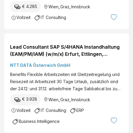
a
ess
€ 4.285
Wien
,
Graz
,
Innsbruck
GmbH
Analy
Vollzeit
IT Consulting
sis AT
Nagle
r &
Comp
any
Lead Consultant SAP S/4HANA Instandhaltung
Austri
(EAM/PM/IAM) (w/m/x) Erfurt, Ettlingen,
a -
Hamburg, Stuttgart, Wolfsburg,
NTT DATA Österreich GmbH
Cons
deutschlandweit, Frankfurt a. M., Köln,
Benefits Flexible Arbeitszeiten mit Gleitzeitregelung und
ulting
München, Berlin, Rosenheim, Wien, Graz,
Reisezeit ist Arbeitszeit 30 Tage Urlaub, zusätzlich sind
-
Innsbruck, österreichweit SAP Analytics
der 24.12. und 31.12. arbeitsfreie Tage Sabbatical bis zu…
Team
Technisch F...
€ 3.928
Wien
,
Graz
,
Innsbruck
Vollzeit
IT Consulting
ERP
Business Intelligence