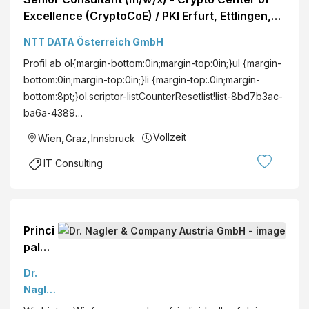
Excellence (CryptoCoE) / PKI Erfurt, Ettlingen,
Hamburg, Stuttgart, Wolfsburg,
NTT DATA Österreich GmbH
deutschlandweit, Frankfurt a. M., Köln,
Profil ab ol{margin-bottom:0in;margin-top:0in;}ul {margin-
München, Berlin, Rosenheim, Wien, Graz,
bottom:0in;margin-top:0in;}li {margin-top:.0in;margin-
Innsbruck, österreichweit Cyber Security
bottom:8pt;}ol.scriptor-listCounterResetlist!list-8bd7b3ac-
ba6a-4389…
Vollzeit
Wien
,
Graz
,
Innsbruck
IT Consulting
Princi
pal
Cons
Dr.
ultant
Nagler
(m/w/
&