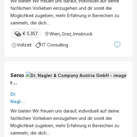
Wir bieten Wir freuen uns darauf, individuell auf deine
d)
Comp
fachlichen Vorlieben einzugehen und dir somit die
Banki
any
Möglichkeit zugeben, mehr Erfahrung in Bereichen zu
ng &
Austri
sammeln, die dich…
Busin
a
ess
€ 5.357
Wien
,
Graz
,
Innsbruck
GmbH
Analy
Vollzeit
IT Consulting
sis AT
Nagle
r &
Comp
any
Senio
Austri
r
a -
Cons
Dr.
Cons
ultant
Nagler
ulting
(m/w/
&
Wir bieten Wir freuen uns darauf, individuell auf deine
-
d)
Comp
fachlichen Vorlieben einzugehen und dir somit die
Team
Banki
any
Möglichkeit zugeben, mehr Erfahrung in Bereichen zu
ng &
Austri
sammeln, die dich…
Busin