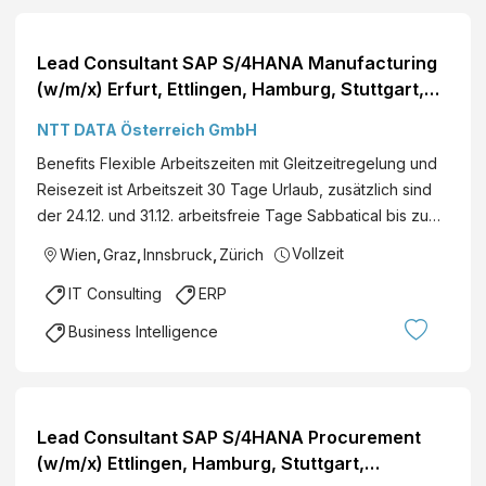
Lead Consultant SAP S/4HANA Manufacturing
(w/m/x) Erfurt, Ettlingen, Hamburg, Stuttgart,
Wolfsburg, deutschlandweit, Frankfurt a. M.,
NTT DATA Österreich GmbH
Köln, München, Berlin, Rosenheim, Bern,
Benefits Flexible Arbeitszeiten mit Gleitzeitregelung und
Zürich, Wien, Graz, Innsbruck, österreichweit
Reisezeit ist Arbeitszeit 30 Tage Urlaub, zusätzlich sind
SAP Analytics Technisch F...
der 24.12. und 31.12. arbeitsfreie Tage Sabbatical bis zu…
Vollzeit
Wien
,
Graz
,
Innsbruck
,
Zürich
IT Consulting
ERP
Business Intelligence
Lead Consultant SAP S/4HANA Procurement
(w/m/x) Ettlingen, Hamburg, Stuttgart,