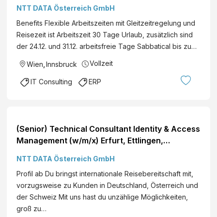
Frankfurt a. M., Köln, München, Berlin, Wien,
NTT DATA Österreich GmbH
Innsbruck Business Consulting
Benefits Flexible Arbeitszeiten mit Gleitzeitregelung und
Reisezeit ist Arbeitszeit 30 Tage Urlaub, zusätzlich sind
der 24.12. und 31.12. arbeitsfreie Tage Sabbatical bis zu…
Vollzeit
Wien
,
Innsbruck
IT Consulting
ERP
(Senior) Technical Consultant Identity & Access
Management (w/m/x) Erfurt, Ettlingen,
Hamburg, Stuttgart, Wolfsburg, Frankfurt a. M.,
NTT DATA Österreich GmbH
Köln, München, Berlin, Rosenheim, Wien, Graz,
Profil ab Du bringst internationale Reisebereitschaft mit,
Innsbruck, österreichweit Cyber Security
vorzugsweise zu Kunden in Deutschland, Österreich und
der Schweiz Mit uns hast du unzählige Möglichkeiten,
groß zu…