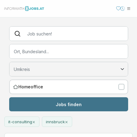
Homeoffice
Jobs finden
×
×
it-consulting
innsbruck