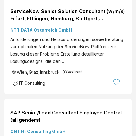
ServiceNow Senior Solution Consultant (w/m/x)
Erfurt, Ettlingen, Hamburg, Stuttgart,
Wolfsburg, Frankfurt a. M., Köln, München,
NTT DATA Österreich GmbH
Berlin, Wien, Graz, Innsbruck, österreichweit
Anforderungen und Herausforderungen sowie Beratung
Business Consulting, Technical Consulting
zur optimalen Nutzung der ServiceNow-Plattform zur
Lösung dieser Probleme Erstellung detaillierter
Lösungsdesigns, die den…
Vollzeit
Wien
,
Graz
,
Innsbruck
IT Consulting
SAP Senior/Lead Consultant Employee Central
(all genders)
CNT Hr Consulting GmbH