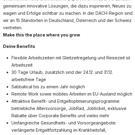
Partner
gemeinsam innovative Lösungen, die dazu inspirieren, Neues zu
Systemstatus
wagen und Erfolge sichtbar zu machen. In der DACH-Region sind
wir an 15 Standorten in Deutschland, Österreich und der Schweiz
Jobs
vertreten.
Make this the place where
you
grow
Jobkategorien
Deine Benefits
Berufsfelder
Flexible Arbeitszeiten mit Gleitzeitregelung und Reisezeit ist
Für Unternehmen
Arbeitszeit
Kandidaten finden
30 Tage Urlaub, zusätzlich sind der 24.12. und 31.12.
arbeitsfreie Tage
Inserat buchen
Sabbatical bis zu einem Jahr möglich
Remote Work sowie mobiles Arbeiten im EU-Ausland möglich
Attraktive Benefit- und Entgeltoptimierungsprogramme:
betriebliche Altersvorsorge, JobRad, Jobticket, exklusive
©
informatikjobs.at
2026
Impressum
AGB
Datenschutz
Rabatte über Corporate Benefits und vieles mehr
Cookie-Einstellungen
Umfangreiche Gesundheits- und Vorsorgeangebote:
verlängerte Entgeltfortzahlung im Krankheitsfall,