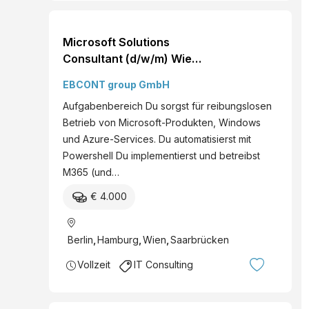
Microsoft Solutions
Consultant (d/w/m) Wien
Vollzeit Deine
EBCONT group GmbH
Ansprechperson Keven
Aufgabenbereich Du sorgst für reibungslosen
Brunnbauer
Betrieb von Microsoft-Produkten, Windows
und Azure-Services. Du automatisierst mit
Powershell Du implementierst und betreibst
M365 (und…
€ 4.000
Berlin
,
Hamburg
,
Wien
,
Saarbrücken
Vollzeit
IT Consulting