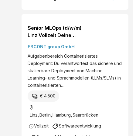
Senior MLOps (d/w/m)
Linz Vollzeit Deine
Ansprechperson Dominik
EBCONT group GmbH
Fürst
Aufgabenbereich Containerisiertes
Deployment: Du verantwortest das sichere und
skalierbare Deployment von Machine-
Learning- und Sprachmodellen (LLMs/SLMs) in
containerisierten…
€ 4.500
Linz
,
Berlin
,
Hamburg
,
Saarbrücken
Vollzeit
Softwareentwicklung