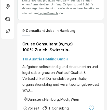
Kostenlos und jederzeit kündbar – jede Mail enthält
einen Abmelde-Link. Umfang, Zeitpunkt und Schärfe
deines Agenten stellst du – wie viele weitere Funktionen
– in deinem
Login-Bereich
ein.
9
Consultant
Jobs
in Hamburg
Cruise Consultant (w,m,d)
100% Zurich, Switzerland
Hybrid DE View role
TUI Austria Holding GmbH
Aufgaben selbstständig und strukturiert an und
legst dabei grossen Wert auf Qualität &
Vertraulichkeit Du handelst eigeninitiativ,
organisationsfähig und verantwortungsbewusst
WAS…
Dürnstein
,
Hamburg
,
Much
,
Wien
Vollzeit
IT Consulting