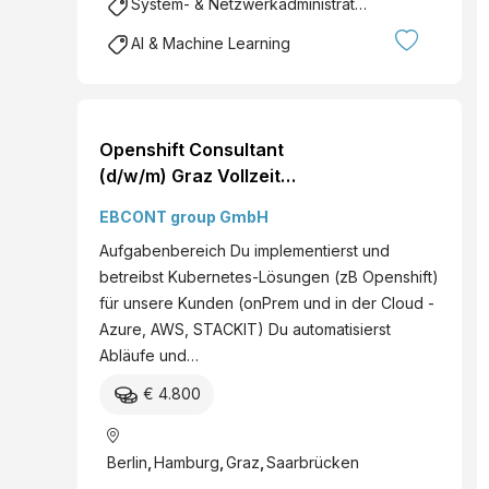
System- & Netzwerkadministration
AI & Machine Learning
Openshift Consultant
(d/w/m) Graz Vollzeit
Deine Ansprechperson
EBCONT group GmbH
Christoph Eder
Aufgabenbereich Du implementierst und
betreibst Kubernetes-Lösungen (zB Openshift)
für unsere Kunden (onPrem und in der Cloud -
Azure, AWS, STACKIT) Du automatisierst
Abläufe und…
€ 4.800
Berlin
,
Hamburg
,
Graz
,
Saarbrücken