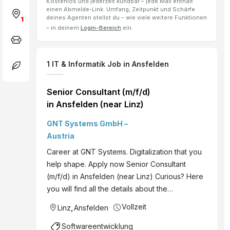
Kostenlos und jederzeit kündbar – jede Mail enthält
einen Abmelde-Link. Umfang, Zeitpunkt und Schärfe
deines Agenten stellst du – wie viele weitere Funktionen
1
– in deinem
Login-Bereich
ein.
1
IT & Informatik Job
in Ansfelden
Senior Consultant (m/f/d)
in Ansfelden (near Linz)
GNT Systems GmbH –
Austria
Career at GNT Systems. Digitalization that you
help shape. Apply now Senior Consultant
(m/f/d) in Ansfelden (near Linz) Curious? Here
you will find all the details about the…
Vollzeit
Linz
,
Ansfelden
Softwareentwicklung