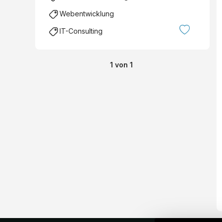
Webentwicklung
IT-Consulting
1
von
1