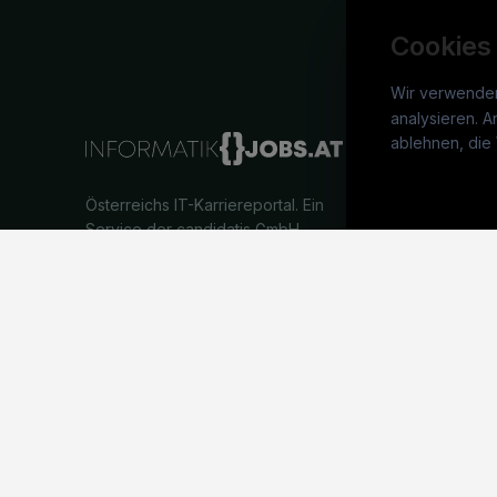
Cookies
Wir verwende
analysieren. A
info
ablehnen, die 
War
Österreichs IT-Karriereportal.
Ein
Stel
Service der candidatis GmbH.
Arbe
Part
Syst
©
informatikjobs.at
2026
Impressum
AGB
Datenschutz
Co