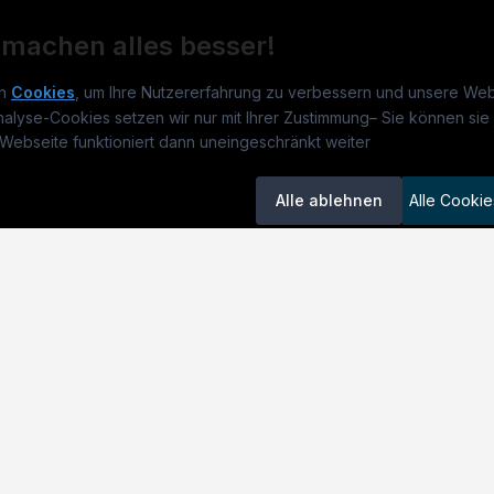
 machen alles besser!
n
Cookies
, um Ihre Nutzererfahrung zu verbessern und unsere Web
nalyse-Cookies setzen wir nur mit Ihrer Zustimmung
–
Sie können sie 
rmatikjobs.at
Jobs
Für 
Webseite funktioniert dann uneingeschränkt weiter
um
informatikjobs.at
?
Jobkategorien
Kand
Alle ablehnen
Alle Cookie
lenausschreibungen
Berufsfelder
Inse
itgeber entdecken
ner
emstatus
okie-Einstellungen