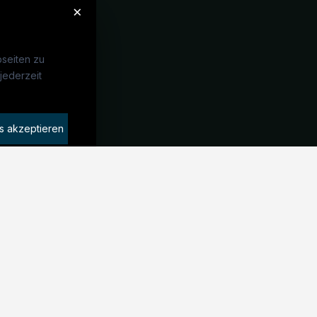
×
seiten zu
jederzeit
Unternehmen
idaten finden
s akzeptieren
rat buchen