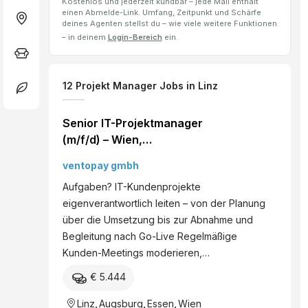
Kostenlos und jederzeit kündbar – jede Mail enthält
einen Abmelde-Link. Umfang, Zeitpunkt und Schärfe
deines Agenten stellst du – wie viele weitere Funktionen
– in deinem
Login-Bereich
ein.
12
Projekt Manager
Jobs
in Linz
Senior IT-Projektmanager
(m/f/d) – Wien,
Hagenberg i. M., Linz /
ventopay gmbh
Vollzeit
Aufgaben? IT-Kundenprojekte
eigenverantwortlich leiten – von der Planung
über die Umsetzung bis zur Abnahme und
Begleitung nach Go-Live Regelmäßige
Kunden-Meetings moderieren,…
€ 5.444
Linz
,
Augsburg
,
Essen
,
Wien