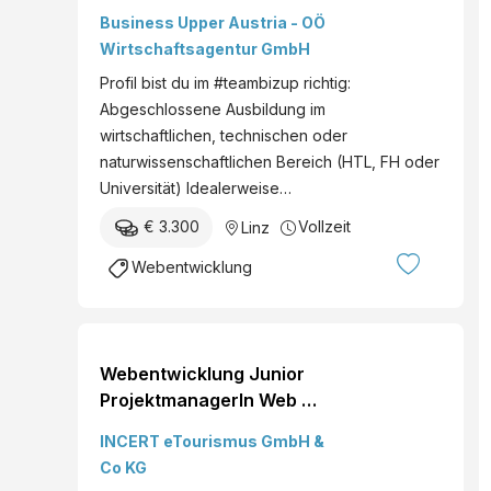
Cluster Linz Vollzeit
Business Upper Austria - OÖ
Festanstellung
Wirtschaftsagentur GmbH
Profil bist du im #teambizup richtig:
Abgeschlossene Ausbildung im
wirtschaftlichen, technischen oder
naturwissenschaftlichen Bereich (HTL, FH oder
Universität) Idealerweise…
€ 3.300
Vollzeit
Linz
Webentwicklung
Webentwicklung Junior
ProjektmanagerIn Web &
E-Commerce Linz Vollzeit
INCERT eTourismus GmbH &
ab sofort All Genders
Co KG