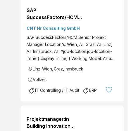
SAP
SuccessFactors/HCM
Senior Projekt Manager
CNT Hr Consulting GmbH
SAP SuccessFactors/HCM Senior Projekt
Manager Location/s: Wien, AT Graz, AT Linz,
AT Innsbruck, AT #job-location.job-location-
inline { display: inline; } Working Model: As a…
Linz
,
Wien
,
Graz
,
Innsbruck
Vollzeit
IT Controlling / IT Audit
ERP
Projektmanager:in
Building Innovation