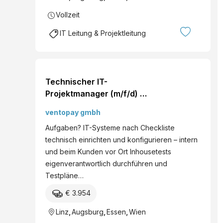
Vollzeit
IT Leitung & Projektleitung
Technischer IT-
Projektmanager (m/f/d) –
Hagenberg i. M., Linz,
ventopay gmbh
optional Wien / Vollzeit
Aufgaben? IT-Systeme nach Checkliste
technisch einrichten und konfigurieren – intern
und beim Kunden vor Ort Inhousetests
eigenverantwortlich durchführen und
Testpläne…
€ 3.954
Linz
,
Augsburg
,
Essen
,
Wien