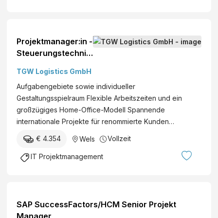
Projektmanager:in -
Steuerungstechnik
Wels, Österreich
TGW Logistics GmbH
Projektmanagemen
Aufgabengebiete sowie individueller
t Berufserfahrene
Gestaltungsspielraum Flexible Arbeitszeiten und ein
großzügiges Home-Office-Modell Spannende
internationale Projekte für renommierte Kunden…
€ 4.354
Vollzeit
Wels
IT Projektmanagement
SAP SuccessFactors/HCM Senior Projekt
Manager