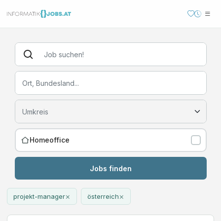
Homeoffice
Jobs finden
×
×
projekt-manager
österreich