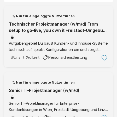
b
H
Nur für eingeloggte Nutzer:innen
&
Technischer Projektmanager (w/m/d) From
C
setup to go-live, you own it Freistadt-Umgebung
o
& Linz-Umgebung, Wien Technische
K
Aufgabengebiet Du baust Kunden- und Inhouse-Systeme
G
technisch auf, spielst Konfigurationen ein und sorgst
dafür, dass alles stabil läuft Du konzipierst und erledigst
Linz
Vollzeit
Personaldienstleistung
Tests im Haus, bereitest Freigaben vor und stellst sic …
Nur für eingeloggte Nutzer:innen
Senior IT-Projektmanager (w/m/d)
Senior IT-Projektmanager für Enterprise-
Kundenlösungen in Wien, Freistadt-Umgebung und Linz-
Umgebung mit Verantwortung vom Kick-off bis nach dem