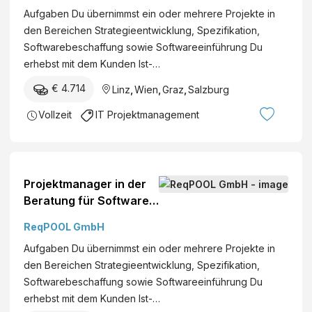
Aufgaben Du übernimmst ein oder mehrere Projekte in
den Bereichen Strategieentwicklung, Spezifikation,
Softwarebeschaffung sowie Softwareeinführung Du
erhebst mit dem Kunden Ist-…
€ 4.714
Linz
,
Wien
,
Graz
,
Salzburg
Vollzeit
IT Projektmanagement
Projektmanager in der
Beratung für Software
& Digitalisierung -
ReqPOOL GmbH
Schwerpunkt ERP
Aufgaben Du übernimmst ein oder mehrere Projekte in
(m/w/d)
den Bereichen Strategieentwicklung, Spezifikation,
Softwarebeschaffung sowie Softwareeinführung Du
erhebst mit dem Kunden Ist-…