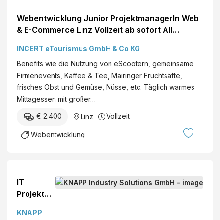
Webentwicklung Junior ProjektmanagerIn Web
& E-Commerce Linz Vollzeit ab sofort All
Genders
INCERT eTourismus GmbH & Co KG
Benefits wie die Nutzung von eScootern, gemeinsame
Firmenevents, Kaffee & Tee, Mairinger Fruchtsäfte,
frisches Obst und Gemüse, Nüsse, etc. Täglich warmes
Mittagessen mit großer…
€ 2.400
Vollzeit
Linz
Webentwicklung
IT
Projektm
anager
KNAPP
(m/w/d)