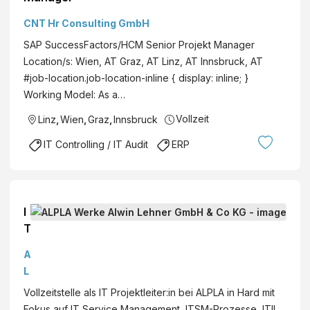
CNT Hr Consulting GmbH
SAP SuccessFactors/HCM Senior Projekt Manager
Location/s: Wien, AT Graz, AT Linz, AT Innsbruck, AT
#job-location.job-location-inline { display: inline; }
Working Model: As a…
Vollzeit
Linz
,
Wien
,
Graz
,
Innsbruck
IT Controlling / IT Audit
ERP
I
T
P
A
r
L
o
P
Vollzeitstelle als IT Projektleiter:in bei ALPLA in Hard mit
j
L
Fokus auf IT Service Management, ITSM-Prozesse, ITIL,