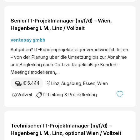
d
T
e
Senior IT-Projektmanager (m/f/d) – Wien,
l
Hagenberg i. M., Linz / Vollzeit
e
ventopay gmbh
k
o
Aufgaben? IT-Kundenprojekte eigenverantwortlich leiten
m
– von der Planung über die Umsetzung bis zur Abnahme
m
und Begleitung nach Go-Live Regelmäßige Kunden-
u
Meetings moderieren,…
n
€ 5.444
Linz
,
Augsburg
,
Essen
,
Wien
i
k
Vollzeit
IT Leitung & Projektleitung
a
t
i
o
Technischer IT-Projektmanager (m/f/d) –
n
Hagenberg i. M., Linz, optional Wien / Vollzeit