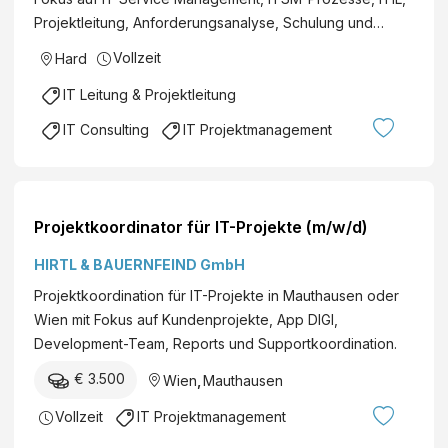
e
A
Projektleitung, Anforderungsanalyse, Schulung und…
k
W
tl
Vollzeit
Hard
e
e
r
IT Leitung & Projektleitung
it
k
e
IT Consulting
IT Projektmanagement
e
r
A
(
l
a
w
ll
Projektkoordinator für IT-Projekte (m/w/d)
i
g
n
e
HIRTL & BAUERNFEIND GmbH
L
n
Projektkoordination für IT-Projekte in Mauthausen oder
e
d
Wien mit Fokus auf Kundenprojekte, App DIGI,
h
e
Development-Team, Reports und Supportkoordination.
n
r
e
€ 3.500
Wien
,
Mauthausen
)
r
Vollzeit
IT Projektmanagement
G
m