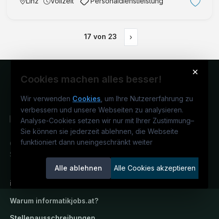
Linz
Vollzeit
Personaldienstleistung
Go-Live.
17
von
23
›
×
Cookies machen alles besser!
Wir verwenden
Cookies
, um Ihre Nutzererfahrung zu
verbessern und unsere Webseiten zu analysieren.
Analyse-Cookies setzen wir nur mit Ihrer Zustimmung
–
Sie können sie jederzeit ablehnen, die Webseite
funktioniert dann uneingeschränkt weiter
Österreichs IT-Karriereportal.
Ein
Service der candidatis GmbH.
Alle ablehnen
Alle Cookies akzeptieren
informatikjobs.at
Warum
informatikjobs.at
?
Stellenausschreibungen