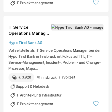
f
IT Projektmanagement
t
ü
m
r
a
E
n
n
IT Service
a
e
Operations Manager
g
r
(m/w/d)
e
Hypo Tirol Bank AG
g
r
i
Vollzeitstelle als IT Service Operations Manager bei der
:
e
Hypo Tirol Bank in Innsbruck mit Fokus auf ITIL, IT-
i
V
Service-Management, Incident-, Problem- und Change-
n
e
Prozesse, Major…
r
€ 3.928
Vollzeit
Innsbruck
k
e
Support & Helpdesk
h
IT Architektur & Infrastruktur
r
u
IT Projektmanagement
n