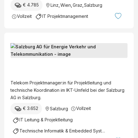
€ 4.785
Linz
,
Wien
,
Graz
,
Salzburg
Vollzeit
IT Projektmanagement
T
e
l
S
e
a
k
l
Telekom Projektmanager:in für Projektleitung und
o
z
technische Koordination im IKT-Umfeld bei der Salzburg
m
b
AG in Salzburg.
P
u
r
€ 3.652
Vollzeit
Salzburg
r
o
g
IT Leitung & Projektleitung
j
A
e
Technische Informatik & Embedded Systems
G
k