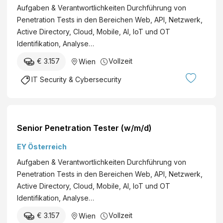
n
Aufgaben & Verantwortlichkeiten Durchführung von
r
s
Penetration Tests in den Bereichen Web, API, Netzwerk,
P
t
Active Directory, Cloud, Mobile, AI, IoT und OT
e
&
Identifikation, Analyse…
n
Y
e
€ 3.157
Vollzeit
Wien
o
t
u
IT Security & Cybersecurity
r
n
a
g
t
S
i
e
Senior Penetration Tester (w/m/d)
o
r
n
EY Österreich
v
T
i
Aufgaben & Verantwortlichkeiten Durchführung von
e
c
Penetration Tests in den Bereichen Web, API, Netzwerk,
s
e
Active Directory, Cloud, Mobile, AI, IoT und OT
t
g
Identifikation, Analyse…
e
m
r
€ 3.157
Vollzeit
Wien
b