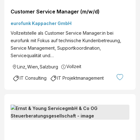
Customer Service Manager (m/w/d)
eurofunk Kappacher GmbH
Vollzeitstelle als Customer Service Manager:in bei
eurofunk mit Fokus auf technische Kundenbetreuung,
Service Management, Supportkoordination,
Servicequalität und…
Vollzeit
Linz
,
Wien
,
Salzburg
IT Consulting
IT Projektmanagement
S
e
n
E
i
r
o