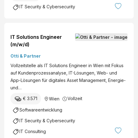
(
H
IT Security & Cybersecurity
w
&
/
C
m
o
/
O
IT Solutions Engineer
d
G
(m/w/d)
)
S
Otti & Partner
t
e
Vollzeitstelle als IT Solutions Engineer in Wien mit Fokus
u
auf Kundenprozessanalyse, IT-Lösungen, Web- und
e
App-Lösungen für digitales Asset Management, Energie-
r
und…
b
€ 3.571
Vollzeit
Wien
e
r
Softwareentwicklung
a
IT Security & Cybersecurity
t
u
IT Consulting