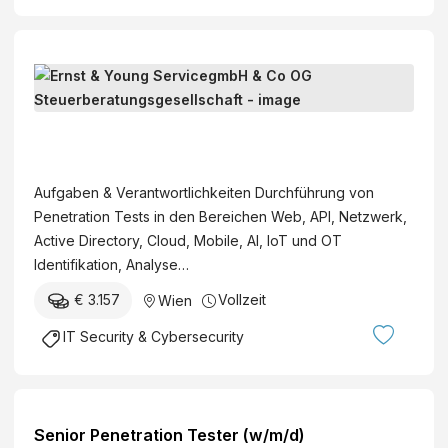
n
g
s
g
S
e
e
s
n
E
e
i
r
l
o
n
l
Aufgaben & Verantwortlichkeiten Durchführung von
r
s
s
Penetration Tests in den Bereichen Web, API, Netzwerk,
P
t
c
Active Directory, Cloud, Mobile, AI, IoT und OT
e
&
h
Identifikation, Analyse…
n
Y
a
e
€ 3.157
Vollzeit
Wien
o
f
t
u
t
IT Security & Cybersecurity
r
n
a
g
t
S
i
e
Senior Penetration Tester (w/m/d)
o