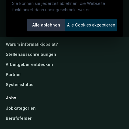
r
Sie können sie jederzeit ablehnen, die Webseite
b
funktioniert dann uneingeschränkt weiter
Österreichs IT-Karriereportal.
Ein
e
Service der candidatis GmbH.
r
Alle ablehnen
Alle Cookies akzeptieren
a
informatikjobs.at
t
u
Warum
informatikjobs.at
?
n
Stellenausschreibungen
g
Arbeitgeber entdecken
s
g
Partner
e
Systemstatus
s
e
Jobs
l
l
Jobkategorien
s
Berufsfelder
c
h