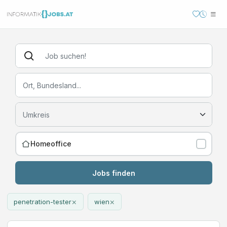
Homeoffice
Jobs finden
×
×
penetration-tester
wien