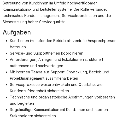
Partner
Betreuung von Kund:innen im Umfeld hochverfügbarer
Kommunikations- und Leitstellensysteme. Die Rolle verbindet
Systemstatus
technisches Kundenmanagement, Servicekoordination und die
Sicherstellung hoher Servicequalität.
Jobs
Aufgaben
Jobkategorien
Berufsfelder
Kund:innen im laufenden Betrieb als zentrale Ansprechperson
betreuen
Für Unternehmen
Service- und Supportthemen koordinieren
Anforderungen, Anliegen und Eskalationen strukturiert
Kandidaten finden
aufnehmen und nachverfolgen
Inserat buchen
Mit internen Teams aus Support, Entwicklung, Betrieb und
Projektmanagement zusammenarbeiten
Serviceprozesse weiterentwickeln und Qualität sowie
Kundenzufriedenheit sicherstellen
©
informatikjobs.at
2026
Impressum
AGB
Datenschutz
Technische und organisatorische Abstimmungen vorbereiten
Cookie-Einstellungen
und begleiten
Regelmäßige Kommunikation mit Kund:innen und internen
Stakeholdern sicherstellen