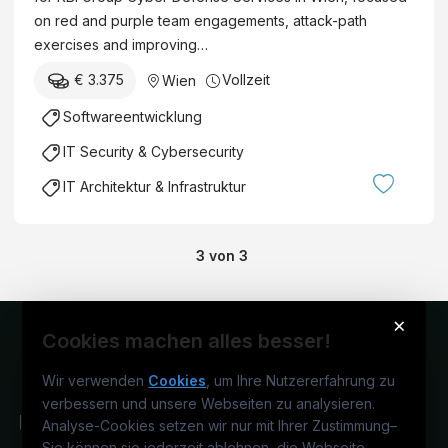
on red and purple team engagements, attack-path
exercises and improving…
€ 3.375
Vollzeit
Wien
Softwareentwicklung
IT Security & Cybersecurity
IT Architektur & Infrastruktur
3
von
3
×
Cookies machen alles besser!
Wir verwenden
Cookies
, um Ihre Nutzererfahrung zu
verbessern und unsere Webseiten zu analysieren.
Analyse-Cookies setzen wir nur mit Ihrer Zustimmung
–
Sie können sie jederzeit ablehnen, die Webseite