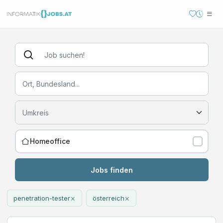
Homeoffice
Jobs finden
×
×
penetration-tester
österreich