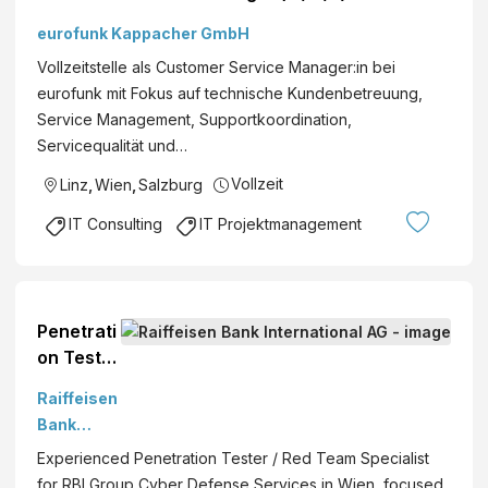
eurofunk Kappacher GmbH
Vollzeitstelle als Customer Service Manager:in bei
eurofunk mit Fokus auf technische Kundenbetreuung,
Service Management, Supportkoordination,
Servicequalität und…
Vollzeit
Linz
,
Wien
,
Salzburg
IT Consulting
IT Projektmanagement
Penetrati
on Tester
/ Red
Raiffeisen
team
Bank
Specialis
Internatio
Experienced Penetration Tester / Red Team Specialist
t (f/m/x)
nal AG
for RBI Group Cyber Defense Services in Wien, focused