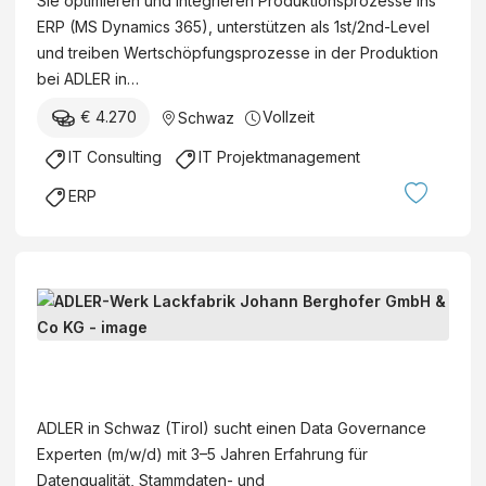
Sie optimieren und integrieren Produktionsprozesse ins
r
m
E
A
ERP (MS Dynamics 365), unterstützen als 1st/2nd-Level
o
/
R
g
und treiben Wertschöpfungsprozesse in der Produktion
z
d
-
e
bei ADLER in…
e
)
W
n
s
€ 4.270
Vollzeit
Schwaz
e
t
s
r
u
IT Consulting
IT Projektmanagement
e
k
r
x
ERP
L
f
p
a
ü
e
c
r
r
k
G
t
D
f
e
e
a
a
s
(
t
b
u
m
A
a
r
n
|
D
G
i
d
w
L
ADLER in Schwaz (Tirol) sucht einen Data Governance
o
k
h
|
E
Experten (m/w/d) mit 3–5 Jahren Erfahrung für
v
J
e
d
R
Datenqualität, Stammdaten- und
e