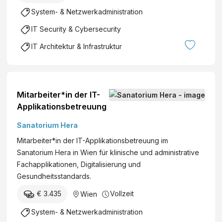
d
C
e
v
n
System- & Netzwerkadministration
)
o
r
e
n
K
IT Security & Cybersecurity
h
r
B
G
e
W
e
IT Architektur & Infrastruktur
i
e
r
t
r
g
G
t
h
m
s
o
Mitarbeiter*in der IT-
b
c
f
Applikationsbetreuung
H
h
e
Sanatorium Hera
ö
r
p
G
Mitarbeiter*in der IT-Applikationsbetreuung im
f
m
Sanatorium Hera in Wien für klinische und administrative
u
b
Fachapplikationen, Digitalisierung und
n
H
Gesundheitsstandards.
g
&
€ 3.435
Vollzeit
Wien
s
C
p
o
System- & Netzwerkadministration