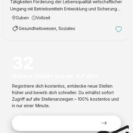
Tätigkeiten Förderung der Lebensqualität wirtschaftlicher
Umgang mit Betriebsmitteln Entwicklung und Sicherung
der Arbeitsqualität Beachtung der gesetzlichen
Guben
Vollzeit
Bestimmungen, sowie der internen Qualitätsstandards
Gesundheitswesen, Soziales
Das bieten …
32
weitere Stellen warten auf dich
Registriere dich kostenlos, entdecke neue Stellen
früher und bewirb dich schneller. Du erhältst sofort
Zugriff auf alle Stellenanzeigen – 100% kostenlos und
in nur einer Minute.
Alle Stellen kostenlos ansehen