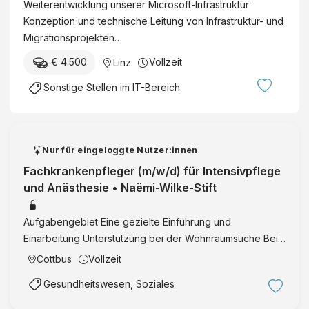
Weiterentwicklung unserer Microsoft-Infrastruktur
Konzeption und technische Leitung von Infrastruktur- und
Migrationsprojekten…
€ 4.500
Vollzeit
Linz
Sonstige Stellen im IT-Bereich
Nur für eingeloggte Nutzer:innen
Fachkrankenpfleger (m/w/d) für Intensivpflege
und Anästhesie • Naëmi-Wilke-Stift
Aufgabengebiet Eine gezielte Einführung und
Einarbeitung Unterstützung bei der Wohnraumsuche Bei
Bedarf einen Betreuungsplatz für Ihr Kind im
Cottbus
Vollzeit
Kindergarten der Stiftung Wir erwarten: Gute
Gesundheitswesen, Soziales
Fachkenntnisse Unterstützung des …