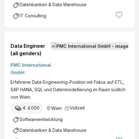
r
K
Datenbanken & Data Warehouse
o
G
IT Consulting
z
e
s
s
Data Engineer
(all genders)
PMC International
GmbH
Erfahrene Data-Engineering-Position mit Fokus auf ETL,
SAP HANA, SQL und Datenmodellierung im Raum südlich
von Wien.
€ 4.000
Vollzeit
Wien
Softwareentwicklung
Datenbanken & Data Warehouse