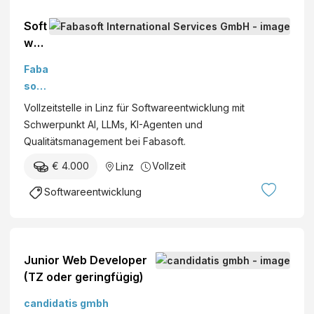
Soft
war
eent
Faba
wic
soft
kler:
Inter
Vollzeitstelle in Linz für Softwareentwicklung mit
in –
nati
Schwerpunkt AI, LLMs, KI-Agenten und
Sch
onal
Qualitätsmanagement bei Fabasoft.
wer
Serv
pun
€ 4.000
Vollzeit
Linz
ices
kt AI
Gmb
Softwareentwicklung
(w/
H
m/d)
Junior Web Developer
(TZ oder geringfügig)
candidatis gmbh