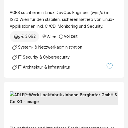
g
G
)
x
h
E
AGES sucht eine:n Linux DevOps Engineer (w/m/d) in
D
o
S
1220 Wien für den stabilen, sicheren Betrieb von Linux-
e
f
-
Applikationen inkl. CI/CD, Monitoring und Security.
v
e
Ö
O
r
€ 3.692
Vollzeit
Wien
s
p
G
t
System- & Netzwerkadministration
s
m
e
E
b
IT Security & Cybersecurity
r
n
H
r
IT Architektur & Infrastruktur
g
&
e
i
C
i
n
o
c
e
K
h
E
e
G
i
R
r
s
P
(
A
c
-
w
D
h
P
/
L
e