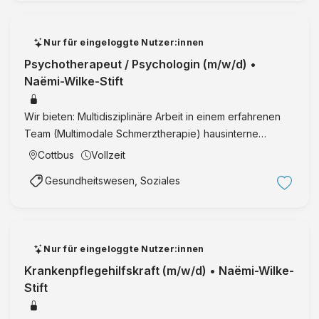
Nur für eingeloggte Nutzer:innen
Psychotherapeut / Psychologin (m/w/d) •
Naëmi-Wilke-Stift
Wir bieten: Multidisziplinäre Arbeit in einem erfahrenen
Team (Multimodale Schmerztherapie) hausinterne
Weiterbildungen sowie großzügige Unterstützung der
Cottbus
Vollzeit
externen persönlichen Weiterbildung Vergütung nach
Gesundheitswesen, Soziales
AVR DWBO Flexi …
Nur für eingeloggte Nutzer:innen
Krankenpflegehilfskraft (m/w/d) • Naëmi-Wilke-
Stift