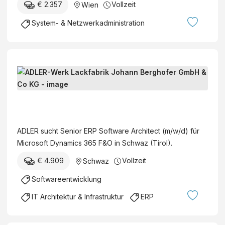
€ 2.357
Vollzeit
Wien
System- & Netzwerkadministration
S
e
n
A
i
D
o
L
ADLER sucht Senior ERP Software Architect (m/w/d) für
r
E
Microsoft Dynamics 365 F&O in Schwaz (Tirol).
E
R
R
€ 4.909
Vollzeit
Schwaz
-
P
W
Softwareentwicklung
S
e
o
IT Architektur & Infrastruktur
ERP
r
f
k
t
L