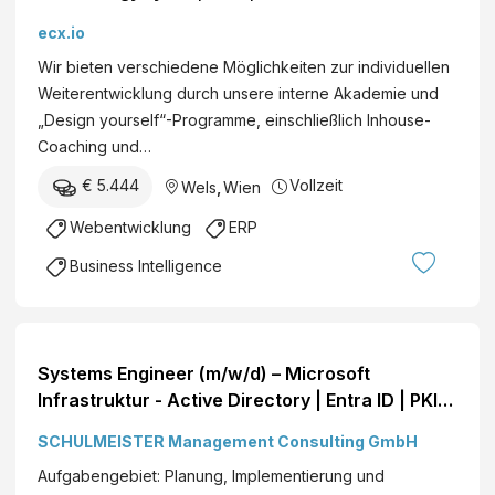
ecx.io
Wir bieten verschiedene Möglichkeiten zur individuellen
Weiterentwicklung durch unsere interne Akademie und
„Design yourself“-Programme, einschließlich Inhouse-
Coaching und…
€ 5.444
Vollzeit
Wels
,
Wien
Webentwicklung
ERP
Business Intelligence
Systems Engineer (m/w/d) – Microsoft
Infrastruktur - Active Directory | Entra ID | PKI
Moderne Technologie | Komplexe,
SCHULMEISTER Management Consulting GmbH
herausfordernde IT-Landschaft | Eingespieltes,
Aufgabengebiet: Planung, Implementierung und
kompetentes Team Linz Vollzeit€ +