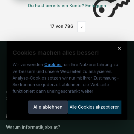
Du hast bereits ein Konto? Einloggen
17
von
786
›
×
Cookies machen alles besser!
Wir verwenden
Cookies
, um Ihre Nutzererfahrung zu
verbessern und unsere Webseiten zu analysieren.
Analyse-Cookies setzen wir nur mit Ihrer Zustimmung
–
Sie können sie jederzeit ablehnen, die Webseite
funktioniert dann uneingeschränkt weiter
Österreichs IT-Karriereportal.
Ein
Service der candidatis GmbH.
Alle ablehnen
Alle Cookies akzeptieren
informatikjobs.at
Warum
informatikjobs.at
?