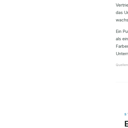
Vertr
das Un
wachs
Ein Pu
als e
Farben
Unter
Quellen