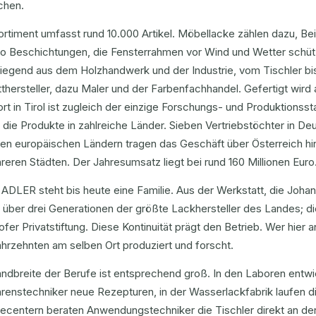
chen.
rtiment umfasst rund 10.000 Artikel. Möbellacke zählen dazu, Be
o Beschichtungen, die Fensterrahmen vor Wind und Wetter sch
iegend aus dem Holzhandwerk und der Industrie, vom Tischler bi
thersteller, dazu Maler und der Farbenfachhandel. Gefertigt wird 
rt in Tirol ist zugleich der einzige Forschungs- und Produktionsst
die Produkte in zahlreiche Länder. Sieben Vertriebstöchter in Deu
ren europäischen Ländern tragen das Geschäft über Österreich hi
reren Städten. Der Jahresumsatz liegt bei rund 160 Millionen Euro
 ADLER steht bis heute eine Familie. Aus der Werkstatt, die Joha
über drei Generationen der größte Lackhersteller des Landes; die
fer Privatstiftung. Diese Kontinuität prägt den Betrieb. Wer hier 
ahrzehnten am selben Ort produziert und forscht.
andbreite der Berufe ist entsprechend groß. In den Laboren entw
renstechniker neue Rezepturen, in der Wasserlackfabrik laufen d
cecentern beraten Anwendungstechniker die Tischler direkt an 