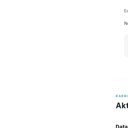
E
N
KARR
Akt
Data