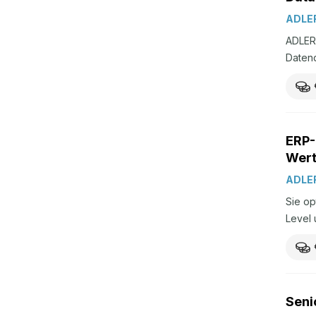
ADLER
ADLER 
Datenq
4.572/
ERP-
Wert
ADLER
Sie op
Level 
Seni