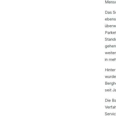
Mens
Das So
ebens
überw
Parket
Stando
gehen 
weite
in meh
Hinter
wurde 
Bergho
seit J
Die B
Verfah
Servi