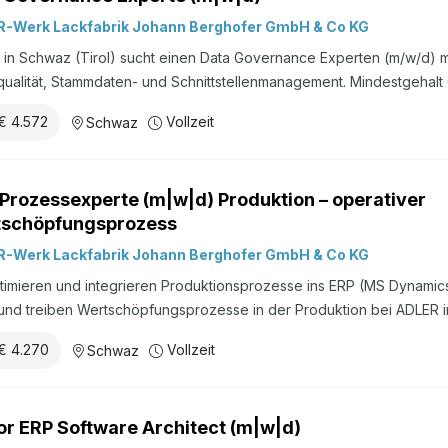
-Werk Lackfabrik Johann Berghofer GmbH & Co KG
in Schwaz (Tirol) sucht einen Data Governance Experten (m/w/d) mi
ualität, Stammdaten- und Schnittstellenmanagement. Mindestgehalt 
Monat auf 14 Zahlungen), Überzahlung möglich.
€ 4.572
Vollzeit
Schwaz
Prozessexperte (m|w|d) Produktion – operativer
schöpfungsprozess
-Werk Lackfabrik Johann Berghofer GmbH & Co KG
timieren und integrieren Produktionsprozesse ins ERP (MS Dynamics 
und treiben Wertschöpfungsprozesse in der Produktion bei ADLER i
€ 4.270
Vollzeit
Schwaz
or ERP Software Architect (m|w|d)