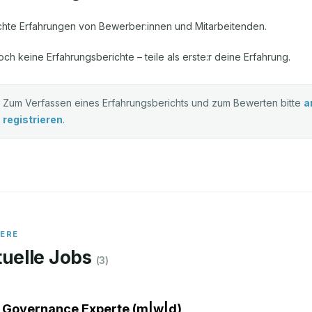
chte Erfahrungen von Bewerber:innen und Mitarbeitenden.
och keine Erfahrungsberichte – teile als erste:r deine Erfahrung.
Zum Verfassen eines Erfahrungsberichts und zum Bewerten bitte
a
registrieren
.
IERE
uelle Jobs
(
3
)
 Governance Experte (m|w|d)