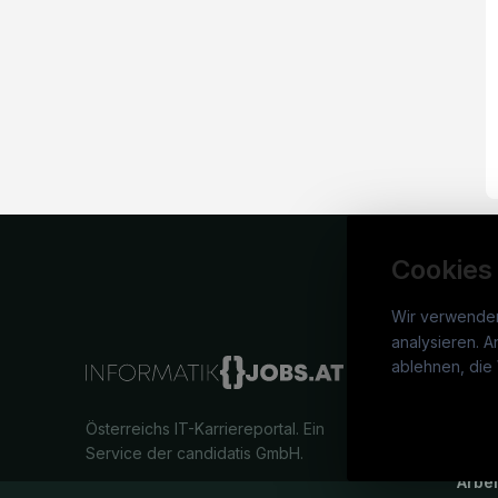
Cookies
Wir verwende
analysieren. A
info
ablehnen, die 
War
Österreichs IT-Karriereportal.
Ein
Stel
Service der candidatis GmbH.
Arbe