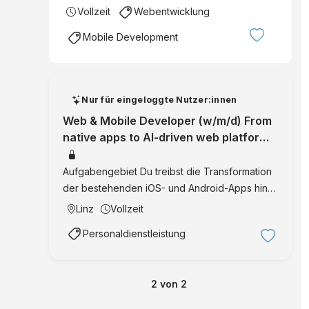
Vollzeit
Webentwicklung
Mobile Development
Nur für eingeloggte Nutzer:innen
Web & Mobile Developer (w/m/d) From
native apps to AI-driven web platform
Bezirk Freistadt, Großraum Linz
Software Engin
Aufgabengebiet Du treibst die Transformation
der bestehenden iOS- und Android-Apps hin
zu einer modernen Web-Plattform voran - vom
Linz
Vollzeit
App-Oldie zur Web-Rakete Mit Tools wie Ionic
Personaldienstleistung
zauberst du mobile Funktionen direkt in die …
2
von
2