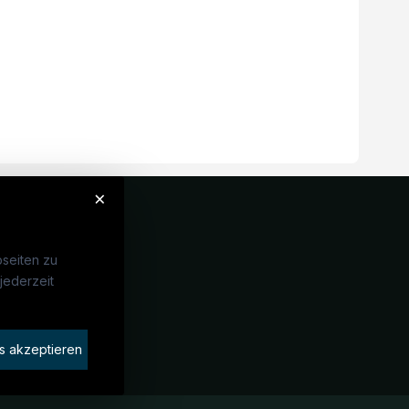
×
seiten zu
jederzeit
Unternehmen
idaten finden
s akzeptieren
rat buchen