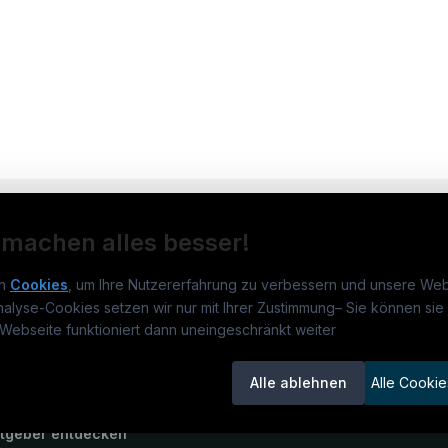
 machen alles besser!
n
Cookies
, um Ihre Nutzererfahrung zu verbessern und unsere Web
nalyse-Cookies setzen wir nur mit Ihrer Zustimmung
–
Sie können sie 
rmatikjobs.at
Jobs
Für 
Webseite funktioniert dann uneingeschränkt weiter
um
informatikjobs.at
?
Jobkategorien
Kand
Alle ablehnen
Alle Cookie
lenausschreibungen
Berufsfelder
Inse
itgeber entdecken