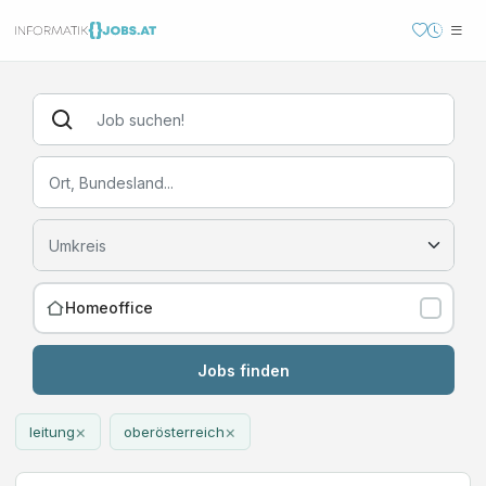
Homeoffice
Jobs finden
×
×
leitung
oberösterreich