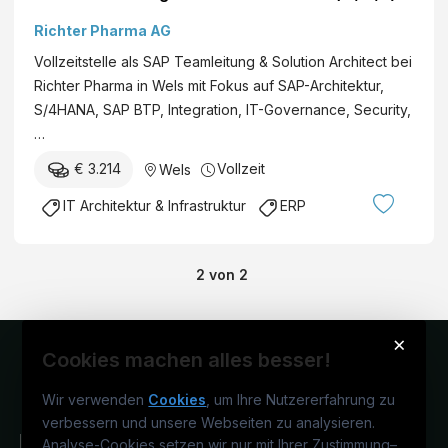
l
g
Richter Pharma AG
E
e
n
Vollzeitstelle als SAP Teamleitung & Solution Architect bei
m
g
Richter Pharma in Wels mit Fokus auf SAP-Architektur,
e
i
S/4HANA, SAP BTP, Integration, IT-Governance, Security,
n
n
…
t
e
(
€ 3.214
Vollzeit
Wels
e
m
r
IT Architektur & Infrastruktur
ERP
/
i
w
n
/
g
2
von
2
d
G
)
m
×
b
Cookies machen alles besser!
H
&
Wir verwenden
Cookies
, um Ihre Nutzererfahrung zu
C
verbessern und unsere Webseiten zu analysieren.
o
Analyse-Cookies setzen wir nur mit Ihrer Zustimmung
–