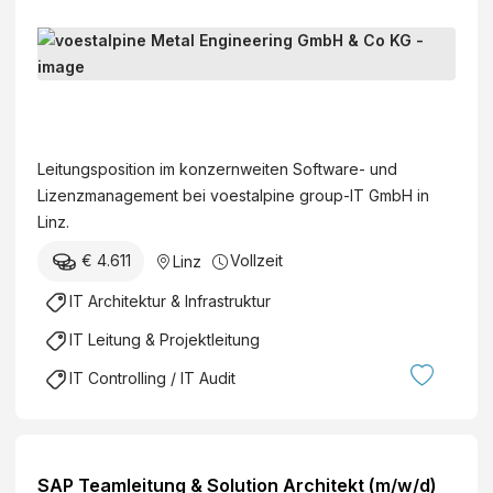
L
e
i
v
t
o
u
e
Leitungsposition im konzernweiten Software- und
n
s
Lizenzmanagement bei voestalpine group-IT GmbH in
g
t
Linz.
L
a
i
€ 4.611
Vollzeit
Linz
l
c
p
IT Architektur & Infrastruktur
e
i
n
IT Leitung & Projektleitung
n
s
e
IT Controlling / IT Audit
e
M
M
e
a
t
n
a
SAP Teamleitung & Solution Architekt (m/w/d)
a