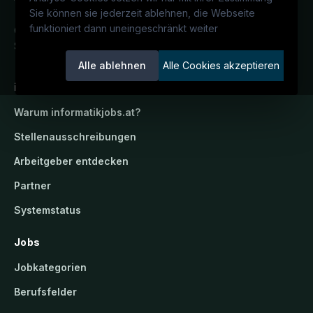
K
Sie können sie jederzeit ablehnen, die Webseite
funktioniert dann uneingeschränkt weiter
G
Österreichs IT-Karriereportal.
Ein
Service der candidatis GmbH.
Alle ablehnen
Alle Cookies akzeptieren
informatikjobs.at
Warum
informatikjobs.at
?
Stellenausschreibungen
Arbeitgeber entdecken
Partner
Systemstatus
Jobs
Jobkategorien
Berufsfelder