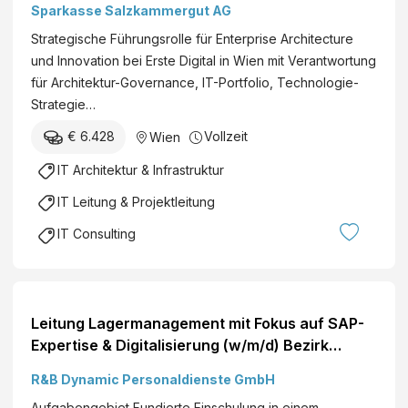
e
Sparkasse Salzkammergut AG
n
m
g
Strategische Führungsrolle für Enterprise Architecture
e
i
und Innovation bei Erste Digital in Wien mit Verantwortung
n
n
für Architektur-Governance, IT-Portfolio, Technologie-
t
e
Strategie…
(
e
m
€ 6.428
Vollzeit
Wien
r
/
i
IT Architektur & Infrastruktur
w
n
/
IT Leitung & Projektleitung
g
d
G
IT Consulting
)
m
b
H
&
Leitung Lagermanagement mit Fokus auf SAP-
C
Expertise & Digitalisierung (w/m/d) Bezirk
o
Mödling FührungspositionLagerlogistikSAP
R&B Dynamic Personaldienste GmbH
K
G
Aufgabengebiet Fundierte Einschulung in einem