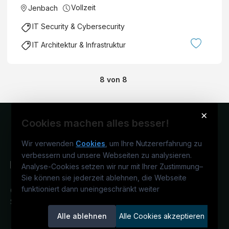
Vollzeit
Jenbach
IT Security & Cybersecurity
IT Architektur & Infrastruktur
8
von
8
×
Cookies machen alles besser!
Wir verwenden
Cookies
, um Ihre Nutzererfahrung zu
verbessern und unsere Webseiten zu analysieren.
Analyse-Cookies setzen wir nur mit Ihrer Zustimmung
–
Sie können sie jederzeit ablehnen, die Webseite
funktioniert dann uneingeschränkt weiter
Österreichs IT-Karriereportal.
Ein
Service der candidatis GmbH.
Alle ablehnen
Alle Cookies akzeptieren