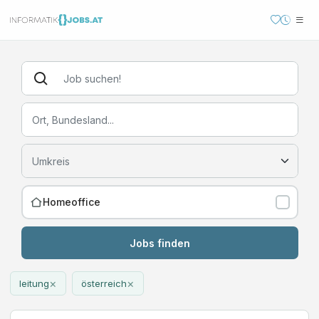
Homeoffice
Jobs finden
×
×
leitung
österreich