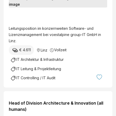
e
i
v
t
o
u
e
Leitungsposition im konzernweiten Software- und
n
s
Lizenzmanagement bei voestalpine group-IT GmbH in
g
t
Linz.
L
a
i
€ 4.611
Vollzeit
Linz
l
c
p
IT Architektur & Infrastruktur
e
i
n
IT Leitung & Projektleitung
n
s
e
IT Controlling / IT Audit
e
M
M
e
a
t
n
a
Head of Division Architecture & Innovation (all
a
l
humans)
g
E