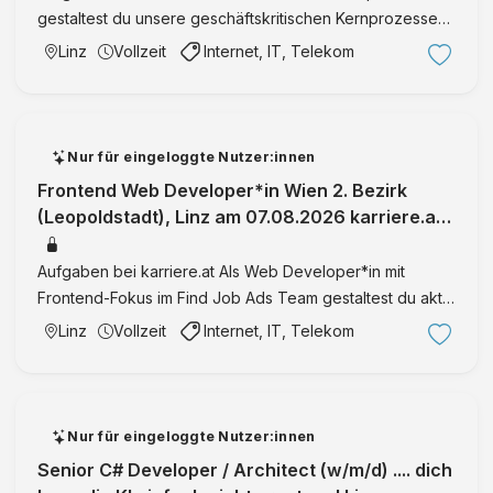
gestaltest du unsere geschäftskritischen Kernprozesse
aktiv mit, entwickelst smarte B2C- und B2B-Features für
Linz
Vollzeit
Internet, IT, Telekom
die Bewerbungsstrecke und sorgst für eine zuverlässige
Integ …
Nur für eingeloggte Nutzer:innen
Frontend Web Developer*in Wien 2. Bezirk
(Leopoldstadt), Linz am 07.08.2026 karriere.at
ist Österreichs größtes Jobporta
Aufgaben bei karriere.at Als Web Developer*in mit
Frontend-Fokus im Find Job Ads Team gestaltest du aktiv
die Weiterentwicklung und Optimierung unserer B2C-
Linz
Vollzeit
Internet, IT, Telekom
Produktlandschaft mit. Frontend-Entwicklung &
Performance: Du en …
Nur für eingeloggte Nutzer:innen
Senior C# Developer / Architect (w/m/d) .... dich