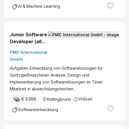
AI & Machine Learning
Junior Software
Developer (all
genders)
PMC International
Niederösterreic
GmbH
h Mehr erfahren
Aufgaben Entwicklung von Softwarelösungen für
» Kottingbrunn
Spritzgießmaschinen Analyse, Design und
20260230
Implementierung von Softwarelösungen im Team
Mitarbeit in abwechslungsreichen…
€ 3.396
Vollzeit
Kottingbrunn
Softwareentwicklung