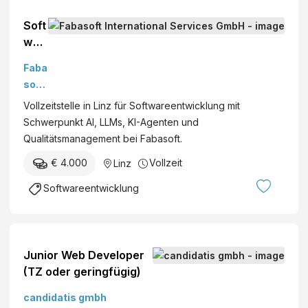
Soft
war
eent
Faba
wic
soft
kler:
Inter
Vollzeitstelle in Linz für Softwareentwicklung mit
in –
nati
Schwerpunkt AI, LLMs, KI-Agenten und
Sch
onal
Qualitätsmanagement bei Fabasoft.
wer
Serv
pun
€ 4.000
Vollzeit
Linz
ices
kt AI
Gmb
Softwareentwicklung
(w/
H
m/d)
Junior Web Developer
(TZ oder geringfügig)
candidatis gmbh