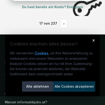
Du hast bereits ein Konto? Einloggen
17
von
237
›
×
Cookies machen alles besser!
Wir verwenden
Cookies
, um Ihre Nutzererfahrung zu
verbessern und unsere Webseiten zu analysieren.
Analyse-Cookies setzen wir nur mit Ihrer Zustimmung
–
Sie können sie jederzeit ablehnen, die Webseite
funktioniert dann uneingeschränkt weiter
Österreichs IT-Karriereportal.
Ein
Service der candidatis GmbH.
Alle ablehnen
Alle Cookies akzeptieren
informatikjobs.at
Warum
informatikjobs.at
?