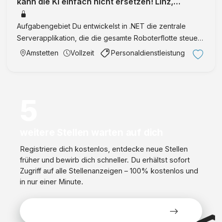
kann die KI einfach nicht ersetzen! Linz,
Vöcklabruck, Gmunden, Amstet
Aufgabengebiet Du entwickelst in .NET die zentrale
Serverapplikation, die die gesamte Roboterflotte steuert
Entwicklung von Algorithmen zur Verkehrssteuerung auf
Amstetten
Vollzeit
Personaldienstleistung
dem "Straßennetz" der Roboter (Wegkreuzungen,
Engstellen, …
5
weitere Stellen warten auf dich
Registriere dich kostenlos, entdecke neue Stellen
früher und bewirb dich schneller. Du erhältst sofort
Zugriff auf alle Stellenanzeigen – 100% kostenlos und
in nur einer Minute.
Alle Stellen kostenlos ansehen