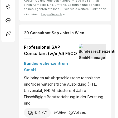
Kostenlos und jederzeit kündbar – jede Mail enthält
einen Abmelde-Link. Umfang, Zeitpunkt und Schärfe
deines Agenten stellst du – wie viele weitere Funktionen
– in deinem
Login-Bereich
ein.
20
Consultant Sap
Jobs
in Wien
Professional SAP
Consultant (w/m/d) FI/CO
Bundesrechenzentrum
GmbH
Sie bringen mit Abgeschlossene technische
und/oder wirtschaftliche Ausbildung (HTL,
Universität, FH) Mindestens 4 Jahre
Einschlägige Berufserfahrung in der Beratung
und…
€ 4.771
Vollzeit
Wien