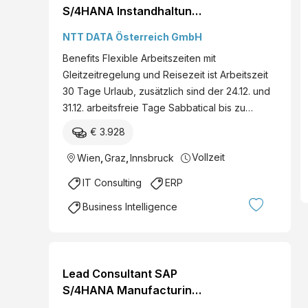
S/4HANA Instandhaltung
(EAM/PM/IAM) (w/m/x)
NTT DATA Österreich GmbH
Erfurt, Ettlingen,
Benefits Flexible Arbeitszeiten mit
Hamburg, Stuttgart,
Gleitzeitregelung und Reisezeit ist Arbeitszeit
Wolfsburg,
30 Tage Urlaub, zusätzlich sind der 24.12. und
deutschlandweit,
31.12. arbeitsfreie Tage Sabbatical bis zu…
Frankfurt a. M., Köln,
München, Berlin,
€ 3.928
Rosenheim, Wien, Graz,
Vollzeit
Wien
,
Graz
,
Innsbruck
Innsbruck, österreichweit
SAP Analytics Technisch
IT Consulting
ERP
F...
Business Intelligence
Lead Consultant SAP
S/4HANA Manufacturing
(w/m/x) Erfurt, Ettlingen,