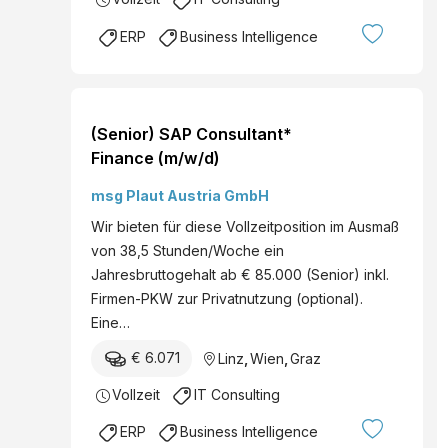
ERP
Business Intelligence
(Senior) SAP Consultant*
Finance (m/w/d)
msg Plaut Austria GmbH
Wir bieten für diese Vollzeitposition im Ausmaß
von 38,5 Stunden/Woche ein
Jahresbruttogehalt ab € 85.000 (Senior) inkl.
Firmen-PKW zur Privatnutzung (optional).
Eine…
€ 6.071
Linz
,
Wien
,
Graz
Vollzeit
IT Consulting
ERP
Business Intelligence