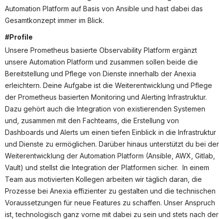
Partner
Automation Platform auf Basis von Ansible und hast dabei das
Systemstatus
Gesamtkonzept immer im Blick.
#Profile
Jobs
Unsere Prometheus basierte Observability Platform ergänzt
Jobkategorien
unsere Automation Platform und zusammen sollen beide die
Bereitstellung und Pflege von Dienste innerhalb der Anexia
Berufsfelder
erleichtern. Deine Aufgabe ist die Weiterentwicklung und Pflege
der Prometheus basierten Monitoring und Alerting Infrastruktur.
Für Unternehmen
Dazu gehört auch die Integration von existierenden Systemen
Kandidaten finden
und, zusammen mit den Fachteams, die Erstellung von
Dashboards und Alerts um einen tiefen Einblick in die Infrastruktur
Inserat buchen
und Dienste zu ermöglichen. Darüber hinaus unterstützt du bei der
Weiterentwicklung der Automation Platform (Ansible, AWX, Gitlab,
Vault) und stellst die Integration der Platformen sicher. In einem
Team aus motivierten Kollegen arbeiten wir täglich daran, die
©
informatikjobs.at
2026
Impressum
AGB
Datenschutz
Prozesse bei Anexia effizienter zu gestalten und die technischen
Cookie-Einstellungen
Voraussetzungen für neue Features zu schaffen. Unser Anspruch
ist, technologisch ganz vorne mit dabei zu sein und stets nach der