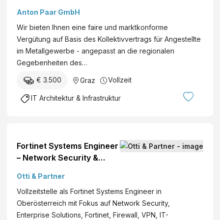
a
Entwicklung (w/m/d)
Anton Paar GmbH
t
i
Wir bieten Ihnen eine faire und marktkonforme
o
Vergütung auf Basis des Kollektivvertrags für Angestellte
n
im Metallgewerbe - angepasst an die regionalen
Gegebenheiten des…
€ 3.500
Vollzeit
Graz
IT Architektur & Infrastruktur
Fortinet Systems Engineer
– Network Security &
Enterprise Solutions
Otti & Partner
Vollzeitstelle als Fortinet Systems Engineer in
Oberösterreich mit Fokus auf Network Security,
Enterprise Solutions, Fortinet, Firewall, VPN, IT-