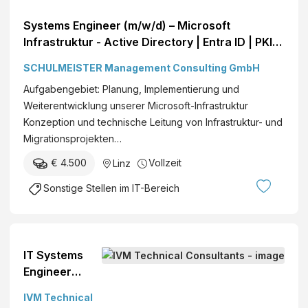
Systems Engineer (m/w/d) – Microsoft
Infrastruktur - Active Directory | Entra ID | PKI
Moderne Technologie | Komplexe,
SCHULMEISTER Management Consulting GmbH
herausfordernde IT-Landschaft | Eingespieltes,
Aufgabengebiet: Planung, Implementierung und
kompetentes Team Linz Vollzeit€ +
Weiterentwicklung unserer Microsoft-Infrastruktur
Konzeption und technische Leitung von Infrastruktur- und
Migrationsprojekten…
€ 4.500
Vollzeit
Linz
Sonstige Stellen im IT-Bereich
IT Systems
Engineer
(m/w/d) ab €
IVM Technical
3.800,- Bezirk