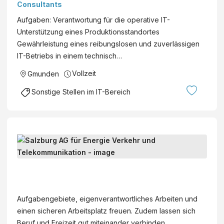
Consultants
Gmunden
Aufgaben: Verantwortung für die operative IT-
Vollzeit
Unterstützung eines Produktionsstandortes
Gewährleistung eines reibungslosen und zuverlässigen
IT-Betriebs in einem technisch…
Vollzeit
Gmunden
Sonstige Stellen im IT-Bereich
I
T
I
S
n
a
f
l
Aufgabengebiete, eigenverantwortliches Arbeiten und
r
z
einen sicheren Arbeitsplatz freuen. Zudem lassen sich
a
b
Beruf und Freizeit gut miteinander verbinden.