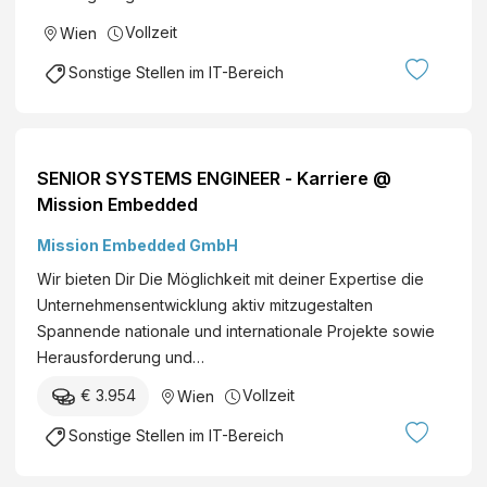
ten
Vollzeit
Wien
Dich
Sonstige Stellen im IT-Bereich
vielfäl
tige
Aufga
ben in
SENIOR SYSTEMS ENGINEER - Karriere @
einem
Mission Embedded
innov
ativen
Mission Embedded GmbH
Arbeit
Wir bieten Dir Die Möglichkeit mit deiner Expertise die
sumfe
Unternehmensentwicklung aktiv mitzugestalten
ld, wo
Spannende nationale und internationale Projekte sowie
moder
Herausforderung und…
ne
Cloudl
€ 3.954
Vollzeit
Wien
ösung
Sonstige Stellen im IT-Bereich
en
und