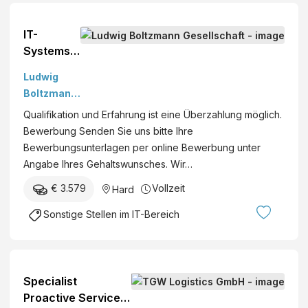
IT-
Infras
IT-
truktu
Systems
ren im
Engineer
Mittel
Ludwig
(all
punkt
Boltzmann
genders)
stehe
Gesellscha
Qualifikation und Erfahrung ist eine Überzahlung möglich.
n.
ft
Bewerbung Senden Sie uns bitte Ihre
Detail
Bewerbungsunterlagen per online Bewerbung unter
s &
Angabe Ihres Gehaltswunsches. Wir…
Bewer
bung
€ 3.579
Vollzeit
Hard
Sonstige Stellen im IT-Bereich
Specialist
Proactive Service