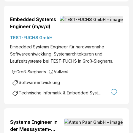
i
e
n
h
e
Embedded Systems
r
e
Engineer (m/w/d)
u
r
n
TEST-FUCHS GmbH
(
d
a
Embedded Systems Engineer für hardwarenahe
T
l
Softwareentwicklung, Systemarchitekturen und
e
l
Laufzeitsysteme bei TEST-FUCHS in Groß-Siegharts.
l
g
e
Vollzeit
Groß-Siegharts
e
k
n
Softwareentwicklung
o
d
m
Technische Informatik & Embedded Systems
e
m
r
u
s
n
)
i
Systems Engineer in
k
der Messsystem-