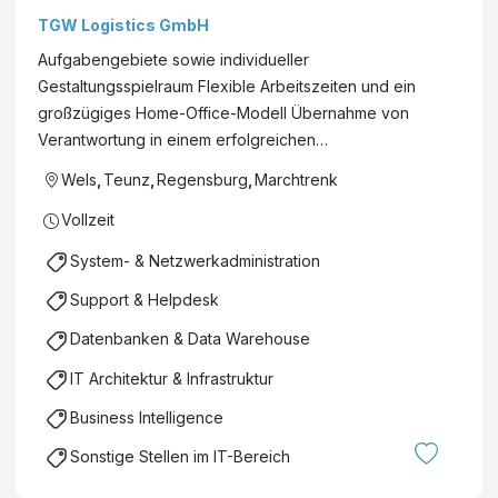
Engineering
TGW Logistics GmbH
Marchtrenk,
Aufgabengebiete sowie individueller
Österreich |
Gestaltungsspielraum Flexible Arbeitszeiten und ein
Regensburg,
großzügiges Home-Office-Modell Übernahme von
Deutschland |
Verantwortung in einem erfolgreichen…
Teunz,
Deutschland |
Wels
,
Teunz
,
Regensburg
,
Marchtrenk
Wels, Österreich
Vollzeit
Kundendienst /
Support
System- & Netzwerkadministration
Berufserfahrene
Support & Helpdesk
Datenbanken & Data Warehouse
IT Architektur & Infrastruktur
Business Intelligence
Sonstige Stellen im IT-Bereich