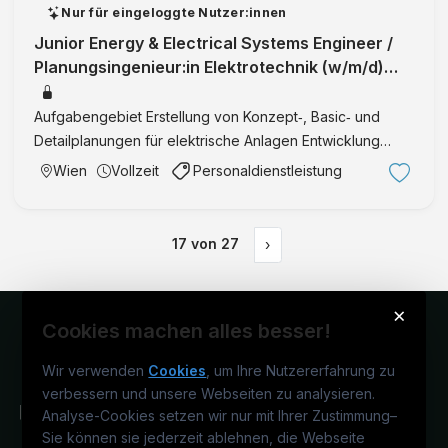
Nur für eingeloggte Nutzer:innen
Junior Energy & Electrical Systems Engineer /
Planungsingenieur:in Elektrotechnik (w/m/d)
Gestalte die Energiezukunft mi
Aufgabengebiet Erstellung von Konzept‑, Basic‑ und
Detailplanungen für elektrische Anlagen Entwicklung
technischer Lösungen unter Einhaltung relevanter
Wien
Vollzeit
Personaldienstleistung
Normen Ausarbeitung von Fertigungsunterlagen,
Spezifikationen und Do …
17
von
27
›
×
Cookies machen alles besser!
Wir verwenden
Cookies
, um Ihre Nutzererfahrung zu
verbessern und unsere Webseiten zu analysieren.
Analyse-Cookies setzen wir nur mit Ihrer Zustimmung
–
Sie können sie jederzeit ablehnen, die Webseite