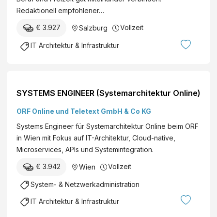
s
u
Redaktionell empfohlener…
t
r
r
€ 3.927
Vollzeit
Salzburg
g
u
A
IT Architektur & Infrastruktur
c
G
t
f
u
ü
r
r
SYSTEMS ENGINEER (Systemarchitektur Online)
e
E
S
ORF Online und Teletext GmbH & Co KG
n
y
e
Systems Engineer für Systemarchitektur Online beim ORF
s
r
in Wien mit Fokus auf IT-Architektur, Cloud-native,
t
g
Microservices, APIs und Systemintegration.
e
i
m
€ 3.942
Vollzeit
Wien
e
s
V
System- & Netzwerkadministration
E
e
n
IT Architektur & Infrastruktur
r
g
k