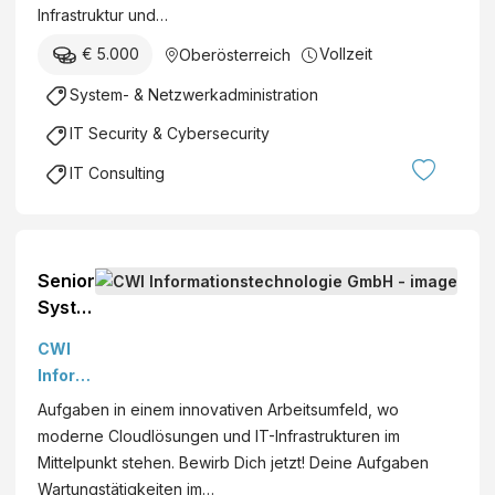
Infrastruktur und…
€ 5.000
Vollzeit
Oberösterreich
System- & Netzwerkadministration
IT Security & Cybersecurity
IT Consulting
Senior
Syste
ms
CWI
Engin
Inform
eer
ationst
Aufgaben in einem innovativen Arbeitsumfeld, wo
(m/w/
echnol
moderne Cloudlösungen und IT-Infrastrukturen im
d) Bei
ogie
Mittelpunkt stehen. Bewirb Dich jetzt! Deine Aufgaben
uns
GmbH
Wartungstätigkeiten im…
erwar