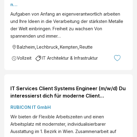
NX
nse
CA
e
Aufgaben von Anfang an eigenverantwortlich arbeiten
M
Gro
und Ihre Ideen in die Verarbeitung der stärksten Metalle
Pro
up
der Welt einbringen. Freiheit zu wachsen Von
ce
Fun
spannenden und immer…
ss
cti
&
Balzheim
,
Lechbruck
,
Kempten
,
Reutte
ons
Sy
Au
Vollzeit
IT Architektur & Infrastruktur
ste
stri
ms
a
En
Gm
gin
bH
eer
IT Services Client Systems Engineer (m/w/d) Du
(f/
interessierst dich für moderne Client
m/
Hardware, Windows und Microsoft-
RUBICON IT GmbH
d)
Technologien? Vielleicht hast du sog...
Wir bieten dir Flexible Arbeitszeiten und einen
Arbeitsplatz mit modernster, individualisierbarer
Ausstattung im 1. Bezirk in Wien. Zusammenarbeit auf