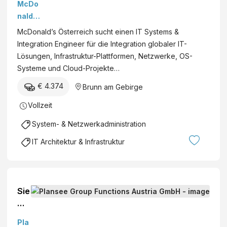
McDo
Integr
nald's
ation
Werbe
McDonald’s Österreich sucht einen IT Systems &
Engin
gesell
Integration Engineer für die Integration globaler IT-
eer
schaft
Lösungen, Infrastruktur-Plattformen, Netzwerke, OS-
(m/w/
mbH
Systeme und Cloud-Projekte…
d) –
Vollze
€ 4.374
Brunn am Gebirge
it, ab
Vollzeit
sofort
System- & Netzwerkadministration
IT Architektur & Infrastruktur
Sie
me
ns
Pla