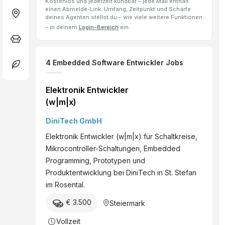
Kostenlos und jederzeit kündbar – jede Mail enthält
einen Abmelde-Link. Umfang, Zeitpunkt und Schärfe
deines Agenten stellst du – wie viele weitere Funktionen
– in deinem
Login-Bereich
ein.
4
Embedded Software Entwickler
Jobs
Elektronik Entwickler
(w|m|x)
DiniTech GmbH
Elektronik Entwickler (w|m|x) für Schaltkreise,
Mikrocontroller-Schaltungen, Embedded
Programming, Prototypen und
Produktentwicklung bei DiniTech in St. Stefan
im Rosental.
€ 3.500
Steiermark
Vollzeit