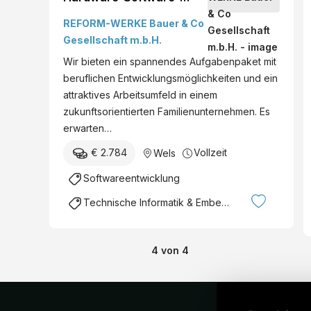
Design (m/w/d) -
REFORM-WERKE Bauer & Co
Hagenberg, Wels,
Gesellschaft m.b.H.
Österreich
Wir bieten ein spannendes Aufgabenpaket mit
beruflichen Entwicklungsmöglichkeiten und ein
attraktives Arbeitsumfeld in einem
zukunftsorientierten Familienunternehmen. Es
erwarten…
€ 2.784
Vollzeit
Wels
Softwareentwicklung
Technische Informatik & Embedded Systems
4
von
4