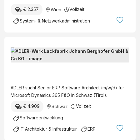
n
H
€ 2.357
Vollzeit
Wien
g
&
s
C
System- & Netzwerkadministration
p
o
r
K
o
G
z
S
e
e
s
n
A
s
i
D
o
L
ADLER sucht Senior ERP Software Architect (m/w/d) für
r
E
Microsoft Dynamics 365 F&O in Schwaz (Tirol).
E
R
R
€ 4.909
Vollzeit
Schwaz
-
P
W
Softwareentwicklung
S
e
o
IT Architektur & Infrastruktur
ERP
r
f
k