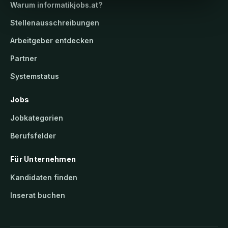
S
Warum
informatikjobs.at
?
m
Stellenausschreibungen
a
r
Arbeitgeber entdecken
t
Partner
T
o
Systemstatus
u
Jobs
r
i
Jobkategorien
s
Berufsfelder
m
&
Für Unternehmen
S
p
Kandidaten finden
o
Inserat buchen
r
t