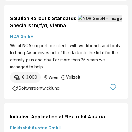
t
L
w
a
a
Solution Rollout & Standards
c
r
Specialist m/f/d, Vienna
k
e
f
A
NOA GmbH
a
r
We at NOA support our clients with workbench and tools
b
c
to bring AV archives out of the dark into the light for the
r
h
eternity plus one day. For more than 25 years we
i
i
managed to help…
k
t
J
€ 3.000
Vollzeit
Wien
e
o
c
Softwareentwicklung
h
t
a
(
n
m
n
|
Initiative Application at Elektrobit Austria
B
w
e
Elektrobit Austria GmbH
|