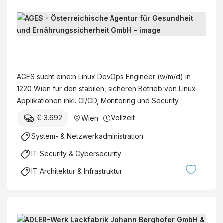
L
i
n
A
u
G
x
E
AGES sucht eine:n Linux DevOps Engineer (w/m/d) in
D
S
1220 Wien für den stabilen, sicheren Betrieb von Linux-
e
-
Applikationen inkl. CI/CD, Monitoring und Security.
v
Ö
O
€ 3.692
Vollzeit
Wien
s
p
t
System- & Netzwerkadministration
s
e
E
IT Security & Cybersecurity
r
n
r
IT Architektur & Infrastruktur
g
e
i
i
n
c
e
h
E
e