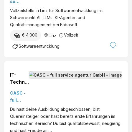
s
soft
e
k
kler:
m
m
s
Inter
r
J
Vollzeitstelle in Linz für Softwareentwicklung mit
in –
|
b
i
nati
a
o
Schwerpunkt AI, LLMs, KI-Agenten und
Sch
w
H
c
onal
t
h
Qualitätsmanagement bei Fabasoft.
wer
|
&
h
Serv
i
a
pun
d
C
€ 4.000
Vollzeit
Linz
e
ices
v
n
kt AI
)
o
r
Gmb
e
n
Softwareentwicklung
(w/
K
h
H
r
B
m/d)
G
e
W
e
i
e
r
t
r
g
IT-
G
t
h
Technik
m
s
o
er
b
CASC -
c
f
(m/w/d)
H
full
h
e
service
ö
r
Du hast deine Ausbildung abgeschlossen, bist
agentur
p
G
Quereinsteiger oder hast bereits erste Erfahrungen im
GmbH
f
m
technischen Bereich? Du bist qualitätsbewusst, neugierig
u
b
und hast Freude am…