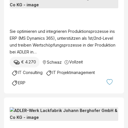
i
R
r
s
P
(
A
c
-
w
D
h
P
/
L
e
Sie optimieren und integrieren Produktionsprozesse ins
r
m
E
A
ERP (MS Dynamics 365), unterstützen als 1st/2nd-Level
o
/
R
g
und treiben Wertschöpfungsprozesse in der Produktion
z
d
-
e
bei ADLER in…
e
)
W
n
s
€ 4.270
Vollzeit
Schwaz
e
t
s
r
u
IT Consulting
IT Projektmanagement
e
k
r
x
ERP
L
f
p
a
ü
e
c
r
r
k
G
t
D
f
e
e
a
a
s
(
t
b
u