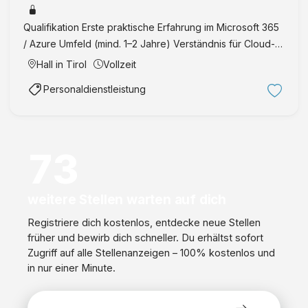
Monaten Technik & IT
t
D
Qualifikation Erste praktische Erfahrung im Microsoft 365
a
/ Azure Umfeld (mind. 1–2 Jahre) Verständnis für Cloud-
t
Konzepte (Azure-Grundlagen, idealerweise AZ-900 oder
Hall in Tirol
Vollzeit
a
AZ-104) Erfahrung mit Dataverse oder der Power Platfor
Personaldienstleistung
-
…
D
r
i
73
v
e
n
weitere Stellen warten auf dich
I
Registriere dich kostenlos, entdecke neue Stellen
n
früher und bewirb dich schneller. Du erhältst sofort
n
Zugriff auf alle Stellenanzeigen – 100% kostenlos und
o
in nur einer Minute.
v
a
t