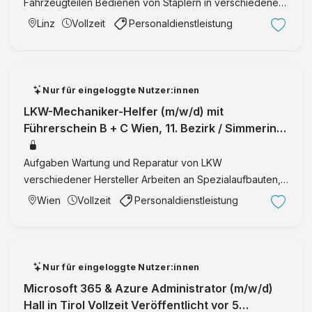
Fahrzeugteilen Bedienen von Staplern in verschiedenen
/
c
Ausführungen Das erwarten wir von Ihnen: Praxis als
d
Linz
Vollzeit
Personaldienstleistung
h
LagerarbeiterIn mit Schwerpunkt Kommissionierung und
/
a
Staplertrans …
m
f
)
t
f
Nur für eingeloggte Nutzer:innen
m
ü
LKW-Mechaniker-Helfer (m/w/d) mit
.
r
Führerschein B + C Wien, 11. Bezirk / Simmering
b
M
| Wien | Vollzeit | IntegrationID:3605
.
a
Aufgaben Wartung und Reparatur von LKW
H
s
verschiedener Hersteller Arbeiten an Spezialaufbauten,
.
t
Baumaschinen und Hydraulikanlagen kleinere
Wien
Vollzeit
Personaldienstleistung
e
Schweißarbeiten im Zuge der Reparaturen Durchführung
r
von Probefahrten und Pannenfah …
a
r
Nur für eingeloggte Nutzer:innen
b
Microsoft 365 & Azure Administrator (m/w/d)
e
Hall in Tirol Vollzeit Veröffentlicht vor 5
i