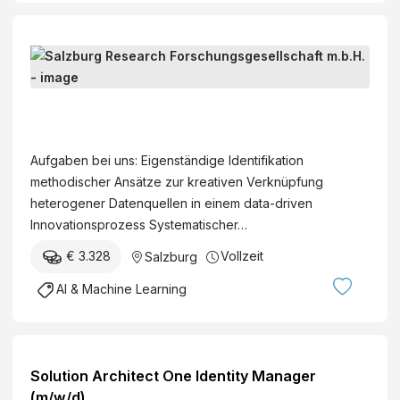
W
i
s
S
s
a
e
l
Aufgaben bei uns: Eigenständige Identifikation
n
z
methodischer Ansätze zur kreativen Verknüpfung
s
b
heterogener Datenquellen in einem data-driven
c
u
Innovationsprozess Systematischer…
h
r
a
€ 3.328
Vollzeit
Salzburg
g
f
R
AI & Machine Learning
t
e
l
s
i
e
c
a
Solution Architect One Identity Manager
h
r
(m/w/d)
e