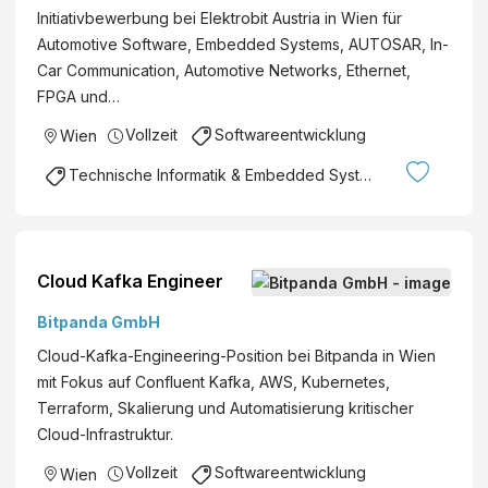
r
d
Initiativbewerbung bei Elektrobit Austria in Wien für
g
)
Automotive Software, Embedded Systems, AUTOSAR, In-
h
Car Communication, Automotive Networks, Ethernet,
o
FPGA und…
f
e
Vollzeit
Softwareentwicklung
Wien
r
Technische Informatik & Embedded Systems
G
m
b
H
Cloud Kafka Engineer
&
C
Bitpanda GmbH
o
Cloud-Kafka-Engineering-Position bei Bitpanda in Wien
K
mit Fokus auf Confluent Kafka, AWS, Kubernetes,
G
Terraform, Skalierung und Automatisierung kritischer
Cloud-Infrastruktur.
Vollzeit
Softwareentwicklung
Wien