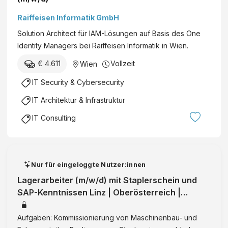
c
:
Raiffeisen Informatik GmbH
h
r
F
Solution Architect für IAM-Lösungen auf Basis des One
M
o
Identity Managers bei Raiffeisen Informatik in Wien.
i
r
t
€ 4.611
Vollzeit
Wien
s
a
c
IT Security & Cybersecurity
r
h
b
IT Architektur & Infrastruktur
u
e
n
IT Consulting
i
g
t
s
e
g
r
e
Nur für eingeloggte Nutzer:innen
:
s
Lagerarbeiter (m/w/d) mit Staplerschein und
i
e
SAP-Kenntnissen Linz | Oberösterreich |
n
l
Vollzeit | IntegrationID:35952
(
l
Aufgaben: Kommissionierung von Maschinenbau- und
w
s