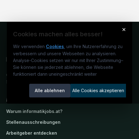
×
Cookies machen alles besser!
Wir verwenden
Cookies
, um Ihre Nutzererfahrung zu
verbessern und unsere Webseiten zu analysieren.
Analyse-Cookies setzen wir nur mit Ihrer Zustimmung
–
Sie können sie jederzeit ablehnen, die Webseite
funktioniert dann uneingeschränkt weiter
Österreichs IT-Karriereportal.
Ein
Service der candidatis GmbH.
Alle ablehnen
Alle Cookies akzeptieren
informatikjobs.at
Warum
informatikjobs.at
?
Stellenausschreibungen
Arbeitgeber entdecken