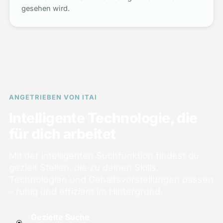
gesehen wird.
ANGETRIEBEN VON ITAI
Intelligente Technologie, die
für dich arbeitet
Mit der intelligenten Suchfunktion findest du
gezielt Stellen, die zu deinen Skills,
Technologien und Gehaltsvorstellungen passen
– ruhig und effizient im Hintergrund.
Gezielte Suche