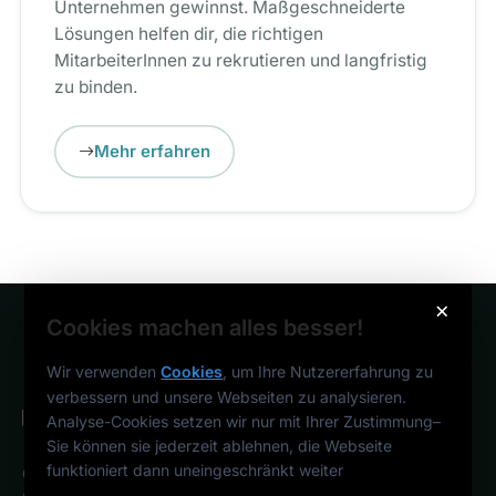
Unternehmen gewinnst. Maßgeschneiderte
Lösungen helfen dir, die richtigen
MitarbeiterInnen zu rekrutieren und langfristig
zu binden.
Mehr erfahren
×
Cookies machen alles besser!
Wir verwenden
Cookies
, um Ihre Nutzererfahrung zu
verbessern und unsere Webseiten zu analysieren.
Analyse-Cookies setzen wir nur mit Ihrer Zustimmung
–
Sie können sie jederzeit ablehnen, die Webseite
funktioniert dann uneingeschränkt weiter
Österreichs IT-Karriereportal.
Ein