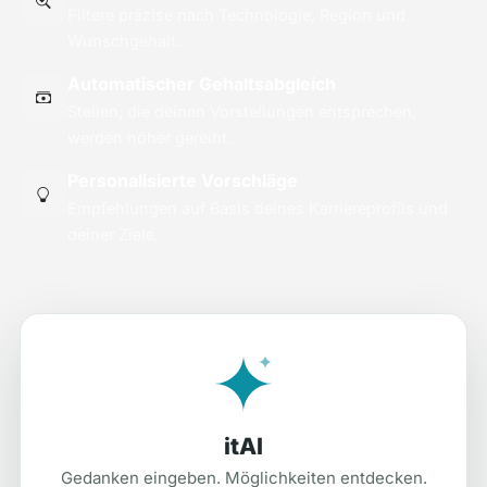
Filtere präzise nach Technologie, Region und
Wunschgehalt.
Automatischer Gehaltsabgleich
Stellen, die deinen Vorstellungen entsprechen,
werden höher gereiht.
Personalisierte Vorschläge
Empfehlungen auf Basis deines Karriereprofils und
deiner Ziele.
itAI
Gedanken eingeben. Möglichkeiten entdecken.