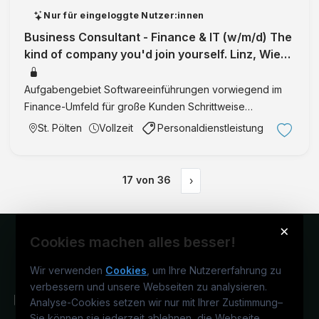
Nur für eingeloggte Nutzer:innen
Business Consultant - Finance & IT (w/m/d) The
kind of company you'd join yourself. Linz, Wien,
Salzburg, St. Pölten, We
Aufgabengebiet Softwareeinführungen vorwiegend im
Finance-Umfeld für große Kunden Schrittweise
Übernahme von Arbeitspaketen, um tief in
St. Pölten
Vollzeit
Personaldienstleistung
Kundenprojekte einzutauchen Enger Austausch v.a. mit
Controllern, um die Anforderung …
17
von
36
›
×
Cookies machen alles besser!
Wir verwenden
Cookies
, um Ihre Nutzererfahrung zu
verbessern und unsere Webseiten zu analysieren.
Analyse-Cookies setzen wir nur mit Ihrer Zustimmung
–
Sie können sie jederzeit ablehnen, die Webseite