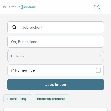
Homeoffice
Jobs finden
×
×
it-consulting
niederösterreich