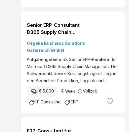
Senior ERP-Consultant
D365 Supply Chain
Management (m/w/d)
Cegeka Business Solutions
Standort: Wien, Hybrid Du
Österreich GmbH
hast umfangreiche
Aufgabengebiete als Senior ERP-Berater:in für
Beratungserfahrung in
Microsoft D365 Supply Chain Management Der
ERP-Projekten gesammelt,
Schwerpunkt deiner Beratungstätigkeit liegt in
kennst die wesentlichen
den Bereichen Produktion, Logistik und…
Industrieprozesse und
kannst Kund:innen von
€ 5.000
Vollzeit
Wien
Standard-Lösungen
IT Consulting
ERP
innerhalb...
ERP-Consultant für