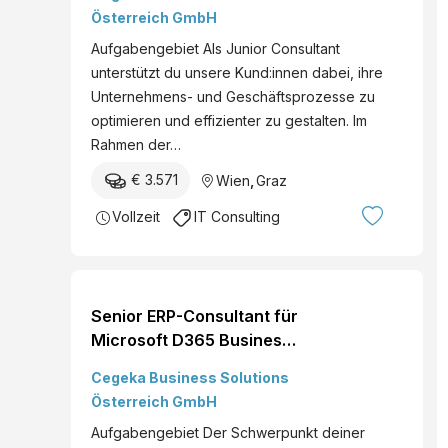
Wien, Graz, Hybrid Du
Österreich GmbH
willst die
Aufgabengebiet Als Junior Consultant
Geschäftsprozesse
unterstützt du unsere Kund:innen dabei, ihre
unterschiedlicher
Unternehmens- und Geschäftsprozesse zu
Unternehmen
optimieren und effizienter zu gestalten. Im
kennenlernen, nach
Rahmen der…
modernen
Projektmanagementmeth
€ 3.571
Wien
,
Graz
oden arbeiten, in einem
Vollzeit
IT Consulting
erfahrenen Team...
Senior ERP-Consultant für
Microsoft D365 Business
Central Operations
Cegeka Business Solutions
(m/w/d) Standort: Wien,
Österreich GmbH
Graz, Hybrid Du hast
Aufgabengebiet Der Schwerpunkt deiner
umfangreiche