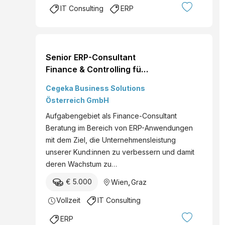
IT Consulting
ERP
qualifiz...
Senior ERP-Consultant
Finance & Controlling für
Microsoft D365 (m/w/d)
Cegeka Business Solutions
Standort: Wien, Graz,
Österreich GmbH
Hybrid Du weißt, dass ein
Aufgabengebiet als Finance-Consultant
ERP-System die zentrale
Beratung im Bereich von ERP-Anwendungen
Software eines jeden
mit dem Ziel, die Unternehmensleistung
Unternehmens ist? Die
unserer Kund:innen zu verbessern und damit
Kombination aus dem
deren Wachstum zu…
Einsatz von Finanz-
Knowhow und innovati...
€ 5.000
Wien
,
Graz
Vollzeit
IT Consulting
ERP