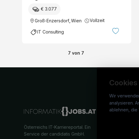
€ 3.077
Vollzeit
Groß-Enzersdorf
,
Wien
IT Consulting
7
von
7
Cookies
Wir verwende
analysieren. A
info
ablehnen, die 
War
Österreichs IT-Karriereportal.
Ein
Stel
Service der candidatis GmbH.