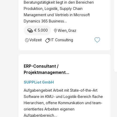
Beratungstätigkeit liegt in den Bereichen
Beratungserfahrung in
Produktion, Logistik, Supply Chain
ERP-Projekten gesammelt,
Management und Vertrieb in Microsoft
kennst die wesentlichen
Dynamics 365 Business…
Industrieprozesse und
kannst Kund:innen von
€ 5.000
Wien
,
Graz
Sta...
Vollzeit
IT Consulting
ERP-Consultant /
Projektmanagement
(w/m/d)
SUPPLiot GmbH
MarxergasseWien,
Aufgabengebiet Arbeit mit State-of-the-Art
Österreich
Software im KMU- und Logistik-Bereich flache
Hierarchien, offene Kommunikation und team-
orientiertes Arbeiten eigenen
Aufgabenbereich…