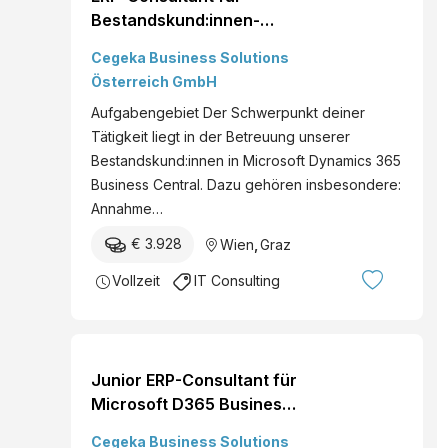
Bestandskund:innen-
betreuung D365 Business
Cegeka Business Solutions
Central (m/w/d) Standort:
Österreich GmbH
Wien, Graz, Hybrid Du
Aufgabengebiet Der Schwerpunkt deiner
hast bereits einiges an
Tätigkeit liegt in der Betreuung unserer
Berufserfahrung mit
Bestandskund:innen in Microsoft Dynamics 365
einem ERP-System und
Business Central. Dazu gehören insbesondere:
kennst die wesentlichen
Annahme…
Geschäftsprozesse im
Großkund:innensegment?
€ 3.928
Wien
,
Graz
Du...
Vollzeit
IT Consulting
Junior ERP-Consultant für
Microsoft D365 Business
Central (m/w/d) Standort:
Cegeka Business Solutions