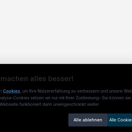
 machen alles besser!
n
Cookies
, um Ihre Nutzererfahrung zu verbessern und unsere Web
nalyse-Cookies setzen wir nur mit Ihrer Zustimmung
–
Sie können sie 
rmatikjobs.at
Jobs
Für 
Webseite funktioniert dann uneingeschränkt weiter
um
informatikjobs.at
?
Jobkategorien
Kand
Alle ablehnen
Alle Cookie
lenausschreibungen
Berufsfelder
Inse