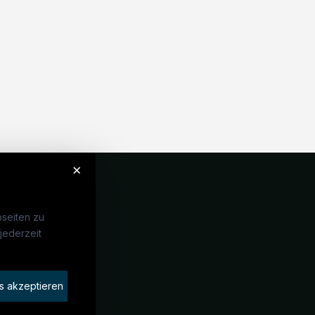
×
seiten zu
jederzeit
Unternehmen
idaten finden
s akzeptieren
rat buchen