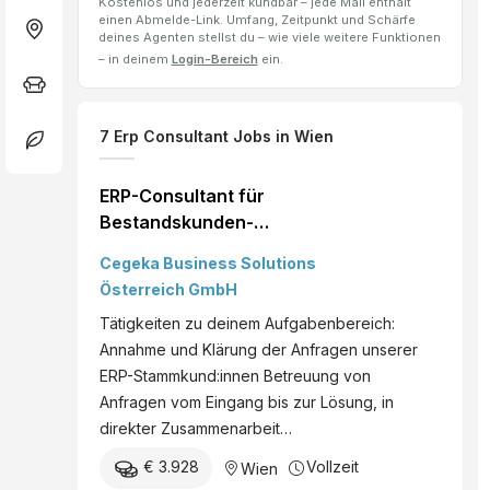
Kostenlos und jederzeit kündbar – jede Mail enthält
einen Abmelde-Link. Umfang, Zeitpunkt und Schärfe
deines Agenten stellst du – wie viele weitere Funktionen
– in deinem
Login-Bereich
ein.
7
Erp Consultant
Jobs
in Wien
ERP-Consultant für
Bestandskunden-
betreuung Microsoft
Cegeka Business Solutions
D365 (m/w/d) Standort:
Österreich GmbH
Wien, Hybrid Du hast
Tätigkeiten zu deinem Aufgabenbereich:
bereits Berufserfahrung
Annahme und Klärung der Anfragen unserer
mit einem ERP-System
ERP-Stammkund:innen Betreuung von
und kennst die
Anfragen vom Eingang bis zur Lösung, in
wesentlichen
direkter Zusammenarbeit…
Geschäftsprozesse im
Großkundensegment? Du
€ 3.928
Vollzeit
Wien
willst in unserem hoch