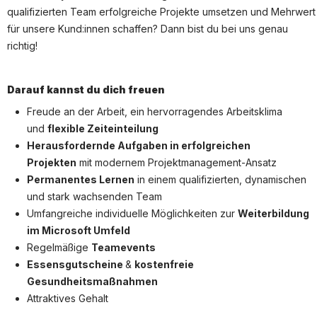
Partner
qualifizierten Team
erfolgreiche Projekte umsetzen
und
Mehrwert
Systemstatus
für unsere Kund:innen schaffen
? Dann bist du bei uns genau
richtig!
Jobs
Jobkategorien
Darauf kannst du dich freuen
Berufsfelder
Freude an der Arbeit, ein hervorragendes Arbeitsklima
und
flexible Zeiteinteilung
Für Unternehmen
Herausfordernde Aufgaben in erfolgreichen
Projekten
mit modernem Projektmanagement-Ansatz
Kandidaten finden
Permanentes Lernen
in einem qualifizierten, dynamischen
Inserat buchen
und stark wachsenden Team
Umfangreiche individuelle Möglichkeiten zur
Weiterbildung
im Microsoft Umfeld
Regelmäßige
Teamevents
©
informatikjobs.at
2026
Impressum
AGB
Datenschutz
Essensgutscheine
&
kostenfreie
Cookie-Einstellungen
Gesundheitsmaßnahmen
Attraktives Gehalt